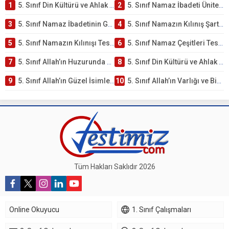
1
5. Sınıf Din Kültürü ve Ahlak Bilgisi 2. Ünite: Namaz İbadeti Çalışmaları
2
5. Sınıf Namaz İbadeti Ünite Testi – Online Çöz
3
5. Sınıf Namaz İbadetinin Getirdiği Faydalar Testi
4
5. Sınıf Namazın Kılınış Şartları Testi
5
5. Sınıf Namazın Kılınışı Testi – Online Çöz
6
5. Sınıf Namaz Çeşitleri Testi – Online Çöz
7
5. Sınıf Allah’ın Huzurunda Olmak – Namaz İbadeti Testi
8
5. Sınıf Din Kültürü ve Ahlak Bilgisi 1. Ünite: Allah İnancı Çalışmaları
9
5. Sınıf Allah’ın Güzel İsimleri Testi – Online Çöz
10
5. Sınıf Allah’ın Varlığı ve Birliği Testi – Online Çöz
Tüm Hakları Saklıdır 2026
Online Okuyucu
1. Sınıf Çalışmaları