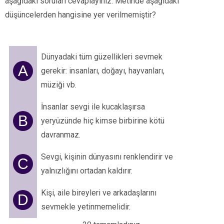
aşağıdaki soruları cevaplayınız. Metinde aşağıdaki
düşüncelerden hangisine yer verilmemiştir?
Dünyadaki tüm güzellikleri sevmek
A
gerekir: insanları, doğayı, hayvanları,
müziği vb.
İnsanlar sevgi ile kucaklaşırsa
B
yeryüzünde hiç kimse birbirine kötü
davranmaz.
Sevgi, kişinin dünyasını renklendirir ve
C
yalnızlığını ortadan kaldırır.
Kişi, aile bireyleri ve arkadaşlarını
D
sevmekle yetinmemelidir.