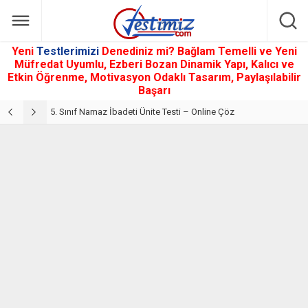
Yeni
Testlerimizi
Denediniz mi? Bağlam Temelli ve Yeni
Müfredat Uyumlu, Ezberi Bozan Dinamik Yapı, Kalıcı ve
Etkin Öğrenme, Motivasyon Odaklı Tasarım, Paylaşılabilir
Başarı
5. Sınıf Din Kültürü ve Ahlak Bilgisi 2. Ünite: Namaz İbadeti Çalışmaları
5. Sınıf Namaz İbadeti Ünite Testi – Online Çöz
5