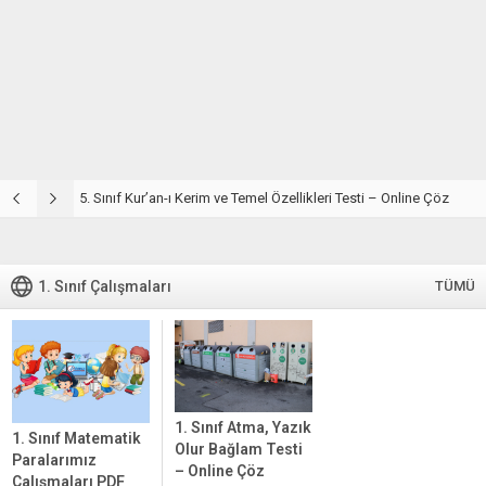
5. Sınıf Din Kültürü ve Ahlak Bilgisi 2. Ünite: Kur’an-ı Kerim Çalışmaları
5. Sınıf Kur’an-ı Kerim ve Temel Özellikleri Testi – Online Çöz
5
1. Sınıf Çalışmaları
TÜMÜ
1. Sınıf Atma, Yazık
1. Sınıf Matematik
Olur Bağlam Testi
Paralarımız
– Online Çöz
Çalışmaları PDF