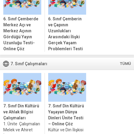
Konuları Testi
özgü temaları ve...
Kur’an-ı Kerim’in
Ana Konuları...
6. Sınıf Çemberde
6. Sınıf Çemberin
Merkez Açı ve
ve Çapının
Merkez Açının
Uzunlukları
Gördüğü Yayın
Arasındaki İlişki
Uzunluğu Testi-
Gerçek Yaşam
Online Çöz
Problemleri Testi
Merkez Açı Nedir?
– Online Çöz
Merkez açı, bir
Çember ve Çap
7. Sınıf Çalışmaları
TÜMÜ
çemberin
Nedir? Çember, bir
merkezinden geçen
düzlemde yer alan
bir açıdır. Bu açı,
ve belirli bir noktaya,
çember üzerindeki
yani merkez
iki noktayı
noktasına, eşit
birleştiren doğru
uzaklıkta bulunan
parçalarının
tüm noktaların
7. Sınıf Din Kültürü
7. Sınıf Din Kültürü
oluşturduğu açıdır.
oluşturduğu kapalı
ve Ahlak Bilgisi
Yaşayan Dünya
Merkez açısı,
bir şekildir....
Çalışmaları
Dinleri Ünite Testi
çemberin...
1. Ünite Çalışmaları
– Online Çöz
Melek ve Ahiret
Kültür ve Din İlişkisi