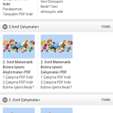
Geri Dönüşüm
İndir
Nedir? Geri
Paralarımızı
dönüşüm, atık
Tanıyalım PDF İndir
malzemelerin
Para Problemleri
yeniden işlenerek
PDF İndir ▶ Anlatımı
kullanılabilir hale
2 Sınıf Çalışmaları
TÜMÜ
Başlat ⏹ Bitir
getirilmesi sürecidir.
Paraları Tanıma 1.
Bu süreç, atıkların
sınıf öğrencilerinin
toplandıktan sonra
paraları tanıması,
çeşitli yöntemlerle
matematiksel
ayrıştırılması ve
kavramların
işlenmesiyle başlar.
gelişiminde kritik
Geri...
2. Sınıf Matematik
2. Sınıf Matematik
bir...
Bölme İşlemi
Bölme İşlemi
Alıştırmaları PDF
Çalışmaları PDF
1.Çalışma PDF İndir
1.Çalışma PDF İndir
2.Çalışma PDF İndir
2.Çalışma PDF İndir
Bölme İşlemi Nedir?
Bölme İşlemi Nedir?
Bölme işlemi,
Bölme işlemi,
matematiğin temel
matematiksel bir
3. Sınıf Çalışmaları
TÜMÜ
iki işlemi olan
işlem olup, bir
toplama ve çıkarma
sayının (bölünen)
ile ilişkili olan bir
belirli bir sayı