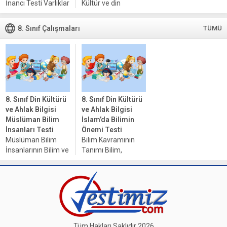
İnancı Testi Varlıklar
Kültür ve din
Âlemi Testi Dünya
arasındaki ilişki,
ve Ahiret Hayatı
insan yaşamının en
8. Sınıf Çalışmaları
TÜMÜ
Testi Melek ve
temel unsurlarından
Ahiret İnancının
biridir. Kültür, bir
İnsan Davranışına
toplumu oluşturan
Etkileri Testi 2....
değerler, inançlar,
gelenekler ve
alışkanlıklar
bütünüdür....
8. Sınıf Din Kültürü
8. Sınıf Din Kültürü
ve Ahlak Bilgisi
ve Ahlak Bilgisi
Müslüman Bilim
İslam’da Bilimin
İnsanları Testi
Önemi Testi
Müslüman Bilim
Bilim Kavramının
İnsanlarının Bilim ve
Tanımı Bilim,
Kültüre Katkılarının
sistematik bir
Fark Edilmesi
şekilde bilgi edinme
Müslüman bilim
ve anlamlandırma
insanları, tarih
süreci olarak
boyunca bilim ve
tanımlanabilir.
kültüre önemli
Temel olarak,
katkılarda
gözlem yapma, veri
Tüm Hakları Saklıdır 2026