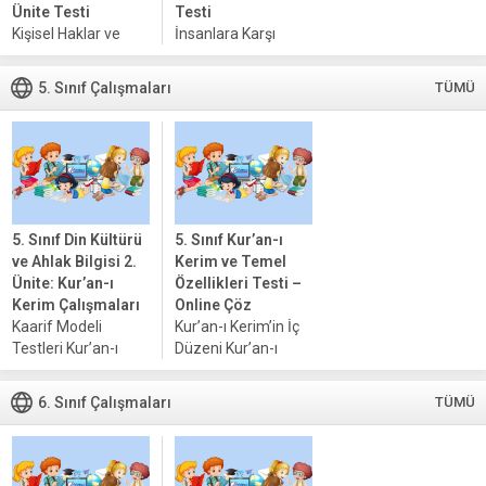
javascript
Ünite Testi
Testi
desteğinin etkin
Kişisel Haklar ve
İnsanlara Karşı
olduğundan...
Haklara Saygı
Sorumlulukların
Kişisel haklar,
Tanımı Sorumluluk,
5. Sınıf Çalışmaları
TÜMÜ
bireylerin doğuştan
bireylerin
sahip olduğu ve
hayatlarındaki
diğer bireyler,
önemli
toplum ve devlet
kavramlardan biridir
karşısında
ve insanlara karşı
korunması gereken
sorumluluklar,
haklardır. Bu haklar,
toplumsal ve
5. Sınıf Din Kültürü
5. Sınıf Kur’an-ı
özgürlük, eşitlik...
bireysel ilişkilerin
ve Ahlak Bilgisi 2.
Kerim ve Temel
temelini oluşturur.
Ünite: Kur’an-ı
Özellikleri Testi –
Sorumluluk, bir
Kerim Çalışmaları
Online Çöz
kişinin sahip
Kaarif Modeli
Kur’an-ı Kerim’in İç
olduğu...
Testleri Kur’an-ı
Düzeni Kur’an-ı
Kerim’in Anlamı ve
Kerim, düzenli bir
Önemi Testi Kur’an-ı
yapı içinde insanlara
6. Sınıf Çalışmaları
TÜMÜ
Kerim’in Temel
iletilen kutsal bir
Özellikleri ve Önemi
metin olarak dikkat
Testi Kur’an-ı
çeker. Her bir
Kerim’in Ana
surenin kendine