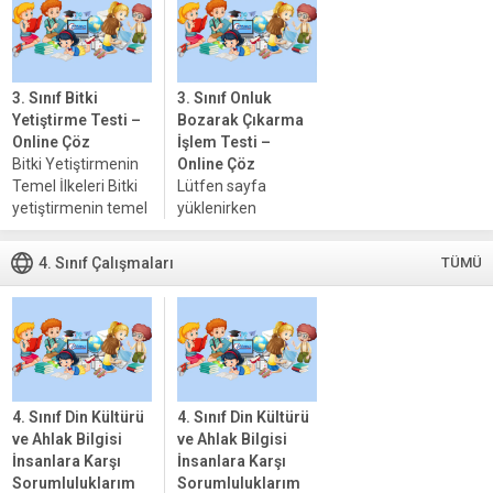
hesaplama
(bölen) tarafından
yöntemidir....
kaç kez...
3. Sınıf Bitki
3. Sınıf Onluk
Yetiştirme Testi –
Bozarak Çıkarma
Online Çöz
İşlem Testi –
Bitki Yetiştirmenin
Online Çöz
Temel İlkeleri Bitki
Lütfen sayfa
yetiştirmenin temel
yüklenirken
ilkeleri, bitkilerin
bekleyiniz,
sağlıklı bir şekilde
tarayıcınızda
4. Sınıf Çalışmaları
TÜMÜ
büyümesi ve
javascript
gelişmesi için
desteğinin etkin
gereken unsurları
olduğundan emin
içerir. Bu unsurlar
olunuz. Eğer sayfa
arasında su, ışık,
yüklenmediyse
sıcaklık...
buraya tıklayınız.
Lütfen sayfa
4. Sınıf Din Kültürü
4. Sınıf Din Kültürü
yüklenirken
ve Ahlak Bilgisi
ve Ahlak Bilgisi
bekleyiniz,
İnsanlara Karşı
İnsanlara Karşı
tarayıcınızda
Sorumluluklarım
Sorumluluklarım