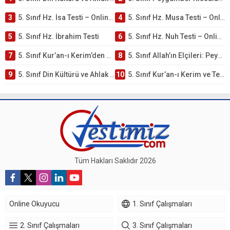
3
5. Sınıf Hz. İsa Testi – Online Çöz
4
5. Sınıf Hz. Musa Testi – Online Çöz
5
5. Sınıf Hz. İbrahim Testi
6
5. Sınıf Hz. Nuh Testi – Online Çöz
7
5. Sınıf Kur’an-ı Kerim’den Öğütler – Peygamber Kıssaları Testi – Online Çöz
8
5. Sınıf Allah’ın Elçileri: Peygamberler Testi – Online Çöz
9
5. Sınıf Din Kültürü ve Ahlak Bilgisi 3. Ünite: Kur’an-ı Kerim Çalışmaları
10
5. Sınıf Kur’an-ı Kerim ve Temel Özellikleri Testi – Online Çöz
Tüm Hakları Saklıdır 2026
Online Okuyucu
1. Sınıf Çalışmaları
2. Sınıf Çalışmaları
3. Sınıf Çalışmaları