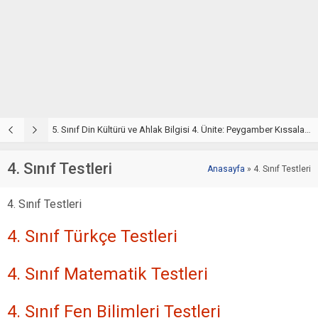
5. Sınıf Din Kültürü ve Ahlak Bilgisi 4. Ünite: Peygamber Kıssaları Çalışmaları
5. Sınıf Peygamber Kıssaları Ünite Testi – Online Çöz
5
4. Sınıf Testleri
Anasayfa
»
4. Sınıf Testleri
4. Sınıf Testleri
4. Sınıf Türkçe Testleri
4. Sınıf Matematik Testleri
4. Sınıf Fen Bilimleri Testleri