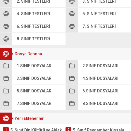
2. SINIF TESTLERI
3. SINIF TESTLERI
4. SINIF TESTLERI
5. SINIF TESTLERI
6. SINIF TESTLERI
7. SINIF TESTLERI
8. SINIF TESTLERI
Dosya Deposu
1.SINIF DOSYALARI
2.SINIF DOSYALARI
3.SINIF DOSYALARI
4.SINIF DOSYALARI
5.SINIF DOSYALARI
6.SINIF DOSYALARI
7.SINIF DOSYALARI
8.SINIF DOSYALARI
Yeni Eklenenler
1
5. Sınıf Din Kültürü ve Ahlak Bilgisi 4. Ünite: Peygamber Kıssaları Çalışmaları
2
5. Sınıf Peygamber Kıssaları Ünite Testi – Online Çöz