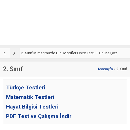
5. Sınıf Din Kültürü ve Ahlak Bilgisi 4. Ünite: Mimarimizde Dini Motifler Çalışmaları
5. Sınıf Mimarimizde Dini Motifler Ünite Testi – Online Çöz
5
2. Sınıf
Anasayfa
»
2. Sınıf
Türkçe Testleri
Matematik Testleri
Hayat Bilgisi Testleri
PDF Test ve Çalışma İndir