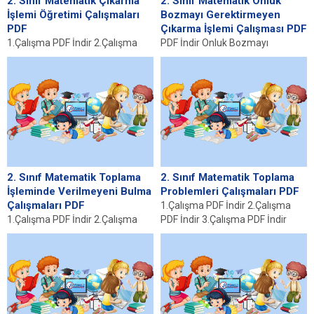
2. Sınıf Matematik Çıkarma
2. Sınıf Matematik Onluk
İşlemi Öğretimi Çalışmaları
Bozmayı Gerektirmeyen
PDF
Çıkarma İşlemi Çalışması PDF
1.Çalışma PDF İndir 2.Çalışma
PDF İndir Onluk Bozmayı
PDF İndir 3.Çalışma PDF İndir İlk
Gerektirmeyen Çıkarma İşlemi
Adım: Çıkarma İşleminin
Nedir? Onluk bozmayı
Temelleri Çıkarma...
gerektirmeyen çıkarma işlemi,
temel matematik...
2. Sınıf Matematik Toplama
2. Sınıf Matematik Toplama
İşleminde Verilmeyeni Bulma
Problemleri Çalışmaları PDF
Çalışmaları PDF
1.Çalışma PDF İndir 2.Çalışma
1.Çalışma PDF İndir 2.Çalışma
PDF İndir 3.Çalışma PDF İndir
PDF İndir 3.Çalışma PDF İndir
4.Çalışma PDF İndir Toplama
4.Çalışma PDF İndir Toplama
Problemlerinin Önemi...
İşleminin Temelleri...