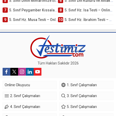
5
5. Sınıf Dinin Mimarimize Etkisi Testi – Online Çöz
6
5. Sınıf Din Kültürü ve Ahlak Bilgisi 4. Ünite: Peygamber Kıssaları Çalışmaları
7
5. Sınıf Peygamber Kıssaları Ünite Testi – Online Çöz
8
5. Sınıf Hz. İsa Testi – Online Çöz
9
5. Sınıf Hz. Musa Testi – Online Çöz
10
5. Sınıf Hz. İbrahim Testi – Online Çöz
Tüm Hakları Saklıdır 2026
Online Okuyucu
1. Sınıf Çalışmaları
2. Sınıf Çalışmaları
3. Sınıf Çalışmaları
4. Sınıf Çalışmaları
5. Sınıf Çalışmaları