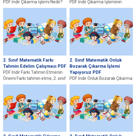
PDF İndir Çıkarma İşlemi Nedir?
PDF İndir Çıkarma İşleminin
Çıkarma işlemi, matematikte
Temel Kavramları Çıkarma
temel bir aritmetik işlemdir ve
işlemi, matematikte iki sayı
genellikle, bir...
arasındaki farkı bulma eylemini...
2. Sınıf Matematik Farkı
2. Sınıf Matematik Onluk
Tahmin Edelim Çalışması PDF
Bozarak Çıkarma İşlemi
Yapıyoruz PDF
PDF İndir Farkı Tahmin Etmenin
Önemi Farkı tahmin etme, 2. sınıf
PDF İndir Onluk Bozarak Çıkarma
öğrencileri için matematik
Nedir? Onluk bozarak çıkarma
eğitiminde...
işlemi, matematikte yaygın
olarak kullanılan bir...