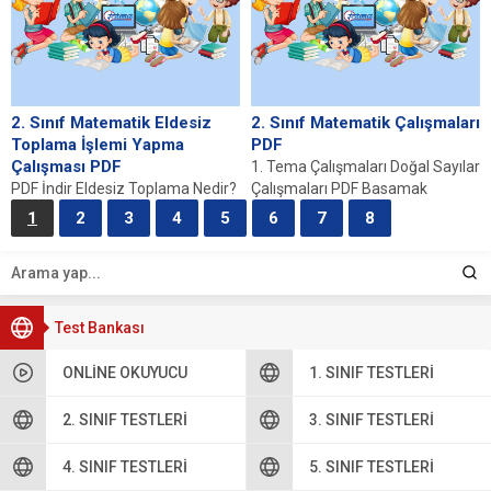
2. Sınıf Matematik Eldesiz
2. Sınıf Matematik Çalışmaları
Toplama İşlemi Yapma
PDF
Çalışması PDF
1. Tema Çalışmaları Doğal Sayılar
PDF İndir Eldesiz Toplama Nedir?
Çalışmaları PDF Basamak
Eldesiz toplama, matematikte iki
Değerini Bulalım Çalışması PDF
1
2
3
4
5
6
7
8
veya daha fazla sayının, taşıma
Sayı Örüntüleri Çalışma...
veya...
Test Bankası
ONLINE OKUYUCU
1. SINIF TESTLERI
2. SINIF TESTLERI
3. SINIF TESTLERI
4. SINIF TESTLERI
5. SINIF TESTLERI