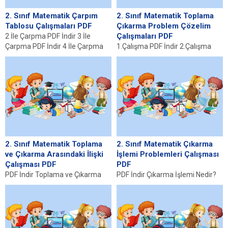
2. Sınıf Matematik Çarpım
2. Sınıf Matematik Toplama
Tablosu Çalışmaları PDF
Çıkarma Problem Çözelim
Çalışmaları PDF
2 İle Çarpma PDF İndir 3 İle
Çarpma PDF İndir 4 İle Çarpma
1.Çalışma PDF İndir 2.Çalışma
PDF İndir...
PDF İndir Toplama ve Çıkarma
Problemlerinin Önemi
Matematikte toplama ve
çıkarma...
2. Sınıf Matematik Toplama
2. Sınıf Matematik Çıkarma
ve Çıkarma Arasındaki İlişki
İşlemi Problemleri Çalışması
Çalışması PDF
PDF
PDF İndir Toplama ve Çıkarma
PDF İndir Çıkarma İşlemi Nedir?
Kavramları Toplama ve çıkarma,
Çıkarma işlemi, matematikte iki
matematikte en temel
sayının birbirinden çıkarılması
işlemlerden ikisidir. Toplama...
anlamına gelen temel...