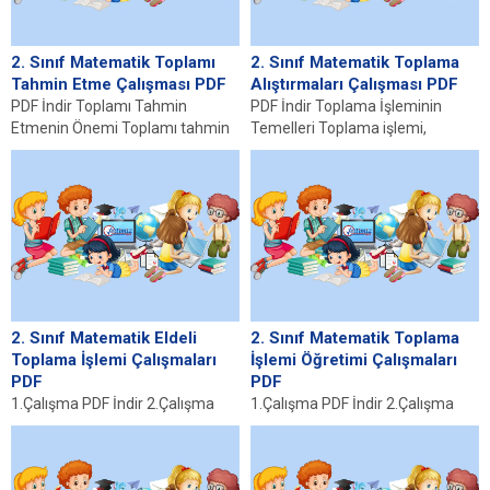
2. Sınıf Matematik Toplamı
2. Sınıf Matematik Toplama
Tahmin Etme Çalışması PDF
Alıştırmaları Çalışması PDF
PDF İndir Toplamı Tahmin
PDF İndir Toplama İşleminin
Etmenin Önemi Toplamı tahmin
Temelleri Toplama işlemi,
etme, matematik öğretiminde
matematiğin en temel
önemli bir yer tutmaktadır....
kavramlarından biridir ve sayıları
birleştirme...
2. Sınıf Matematik Eldeli
2. Sınıf Matematik Toplama
Toplama İşlemi Çalışmaları
İşlemi Öğretimi Çalışmaları
PDF
PDF
1.Çalışma PDF İndir 2.Çalışma
1.Çalışma PDF İndir 2.Çalışma
PDF İndir 3.Çalışma PDF İndir
PDF İndir 3.Çalışma PDF İndir
Eldeli Toplama İşleminin Önemi
Toplama İşleminin Temelleri
Eldeli toplama...
Toplama işlemi, matematiksel...