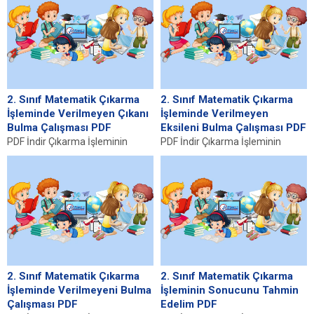
işlemleri arasında yer...
2. Sınıf Matematik Çıkarma
2. Sınıf Matematik Çıkarma
İşleminde Verilmeyen Çıkanı
İşleminde Verilmeyen
Bulma Çalışması PDF
Eksileni Bulma Çalışması PDF
PDF İndir Çıkarma İşleminin
PDF İndir Çıkarma İşleminin
Temel Kavramları Matematikte
Temel Kavramları Çıkarma,
çıkarma, iki sayının arasındaki
matematikte en temel
farkı bulma işlemidir ve...
işlemlerden biridir ve 2. sınıf...
2. Sınıf Matematik Çıkarma
2. Sınıf Matematik Çıkarma
İşleminde Verilmeyeni Bulma
İşleminin Sonucunu Tahmin
Çalışması PDF
Edelim PDF