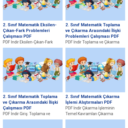
2. Sınıf Matematik Eksilen-
2. Sınıf Matematik Toplama
Çıkan-Fark Problemleri
ve Çıkarma Arasındaki İlişki
Çalışması PDF
Problemleri Çalışması PDF
PDF İndir Eksilen-Çıkan-Fark
PDF İndir Toplama ve Çıkarma
Problemlerine Giriş Eksilen-çıkan-
Kavramları Toplama ve çıkarma,
fark problemleri, öğrencilere
matematiksel işlemlerin temel
matematiksel kavramları
taşlarını oluşturan iki...
anlamalarını sağlamak amacıyla
kullanılan temel...
2. Sınıf Matematik Toplama
2. Sınıf Matematik Çıkarma
ve Çıkarma Arasındaki İlişki
İşlemi Alıştırmaları PDF
Çalışması PDF
PDF İndir Çıkarma İşleminin
PDF İndir Giriş: Toplama ve
Temel Kavramları Çıkarma
Çıkarma Nedir? Toplama ve
işlemi, matematikte bir miktarın
çıkarma, matematiğin temel
diğer bir miktardan çıkarılması...