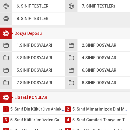
6. SINIF TESTLERI
7. SINIF TESTLERI
8. SINIF TESTLERI
Dosya Deposu
1.SINIF DOSYALARI
2.SINIF DOSYALARI
3.SINIF DOSYALARI
4.SINIF DOSYALARI
5.SINIF DOSYALARI
6.SINIF DOSYALARI
7.SINIF DOSYALARI
8.SINIF DOSYALARI
LİSTELİ KONULAR
1
5. Sınıf Din Kültürü ve Ahlak Bilgisi 4. Ünite: Mimarimizde Dini Motifler Çalışmaları
2
5. Sınıf Mimarimizde Dini Motifler Ünite Testi – Online Çöz
3
5. Sınıf Kültürümüzden Cami Örnekleri Testi – Online Çöz
4
5. Sınıf Camileri Tanıyalım Testi – Online Çöz