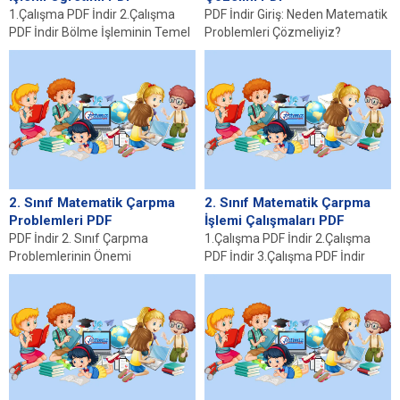
1.Çalışma PDF İndir 2.Çalışma
PDF İndir Giriş: Neden Matematik
PDF İndir Bölme İşleminin Temel
Problemleri Çözmeliyiz?
Kavramları Bölme, matematikte
Matematik, yalnızca sayılarla
sayıların birbirine bölünmesiyle...
oynama meselesi değil; aynı
zamanda...
2. Sınıf Matematik Çarpma
2. Sınıf Matematik Çarpma
Problemleri PDF
İşlemi Çalışmaları PDF
PDF İndir 2. Sınıf Çarpma
1.Çalışma PDF İndir 2.Çalışma
Problemlerinin Önemi
PDF İndir 3.Çalışma PDF İndir
Matematikte çarpma işleminin
4.Çalışma PDF İndir 5.Çalışma
temelini oluşturan çarpma
PDF İndir...
problemleri, 2....