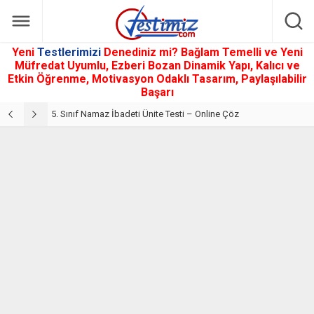
Yeni
Testlerimizi
Denediniz mi? Bağlam Temelli ve Yeni
Müfredat Uyumlu, Ezberi Bozan Dinamik Yapı, Kalıcı ve
Etkin Öğrenme, Motivasyon Odaklı Tasarım, Paylaşılabilir
Başarı
5. Sınıf Din Kültürü ve Ahlak Bilgisi 2. Ünite: Namaz İbadeti Çalışmaları
5. Sınıf Namaz İbadeti Ünite Testi – Online Çöz
5