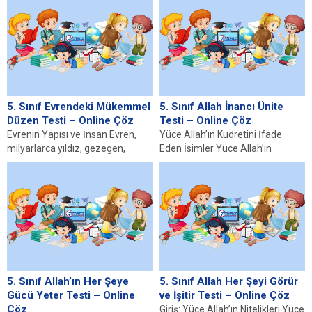
gelmektedir....
Duyu organları, çevredeki...
5. Sınıf Evrendeki Mükemmel
5. Sınıf Allah İnancı Ünite
Düzen Testi – Online Çöz
Testi – Online Çöz
Evrenin Yapısı ve İnsan Evren,
Yüce Allah’ın Kudretini İfade
milyarlarca yıldız, gezegen,
Eden İsimler Yüce Allah’ın
galaksi ve diğer gök
kudretini ifade eden isimler,
cisimlerinden oluşan devasa...
Müslümanların inancında son...
5. Sınıf Allah’ın Her Şeye
5. Sınıf Allah Her Şeyi Görür
Gücü Yeter Testi – Online
ve İşitir Testi – Online Çöz
Çöz
Giriş: Yüce Allah’ın Nitelikleri Yüce