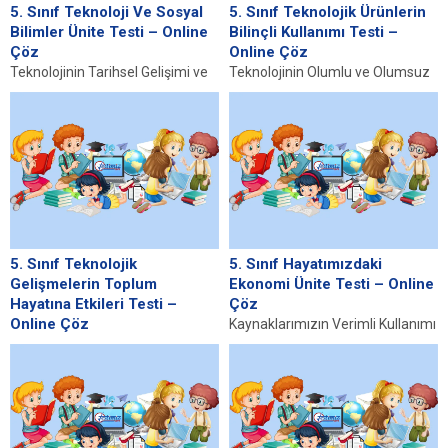
5. Sınıf Teknoloji Ve Sosyal
5. Sınıf Teknolojik Ürünlerin
Bilimler Ünite Testi – Online
Bilinçli Kullanımı Testi –
Çöz
Online Çöz
Teknolojinin Tarihsel Gelişimi ve
Teknolojinin Olumlu ve Olumsuz
Topluma Etkileri Teknolojinin
Etkileri Teknoloji, günümüz
tarihi, insanlık tarihi ile iç içe
dünyasında hayatın vazgeçilmez
geçmiş bir...
bir parçası haline gelmiştir.
İletişim...
5. Sınıf Teknolojik
5. Sınıf Hayatımızdaki
Gelişmelerin Toplum
Ekonomi Ünite Testi – Online
Hayatına Etkileri Testi –
Çöz
Online Çöz
Kaynaklarımızın Verimli Kullanımı
Tekerleğin icadı, insanlık tarihinin
Kaynaklarımız genel anlamda
en büyük buluşlarından biri olarak
sınırlıdır ve bu nedenle onları etkili
kabul edilir ve bunun taşıma ve...
bir şekilde kullanmak...