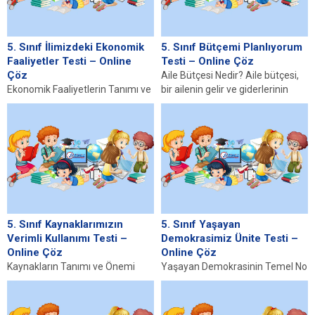
5. Sınıf İlimizdeki Ekonomik
5. Sınıf Bütçemi Planlıyorum
Faaliyetler Testi – Online
Testi – Online Çöz
Çöz
Aile Bütçesi Nedir? Aile bütçesi,
Ekonomik Faaliyetlerin Tanımı ve
bir ailenin gelir ve giderlerinin
Önemi Ekonomik faaliyetler,
düzenli bir şekilde planlandığı,
insanların ihtiyaçlarını karşılamak
yönetildiği...
ve yaşam standartlarını artırmak
amacıyla...
5. Sınıf Kaynaklarımızın
5. Sınıf Yaşayan
Verimli Kullanımı Testi –
Demokrasimiz Ünite Testi –
Online Çöz
Online Çöz
Kaynakların Tanımı ve Önemi
Yaşayan Demokrasinin Temel No
Kaynak kelimesi, genel anlamda
İsimleri Demokrasi kavramı,
bir şeyin elde edildiği yer veya
bireylerin özgürce düşünceleri,
temel...
inançları ve eylemleri ile toplum...