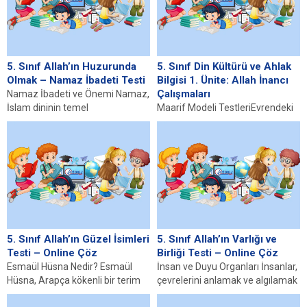
5. Sınıf Allah’ın Huzurunda
5. Sınıf Din Kültürü ve Ahlak
Olmak – Namaz İbadeti Testi
Bilgisi 1. Ünite: Allah İnancı
Çalışmaları
Namaz İbadeti ve Önemi Namaz,
İslam dininin temel
Maarif Modeli TestleriEvrendeki
ibadetlerinden biri olup,
Mükemmel Düzen Testi Allah’ın
müminler için hayatın her...
Varlığı ve Birliği Testi Allah’ın
Güzel İsimleri Testi...
5. Sınıf Allah’ın Güzel İsimleri
5. Sınıf Allah’ın Varlığı ve
Testi – Online Çöz
Birliği Testi – Online Çöz
Esmaül Hüsna Nedir? Esmaül
İnsan ve Duyu Organları İnsanlar,
Hüsna, Arapça kökenli bir terim
çevrelerini anlamak ve algılamak
olup “en güzel isimler” anlamına
için duyularını kullanmaktadır.