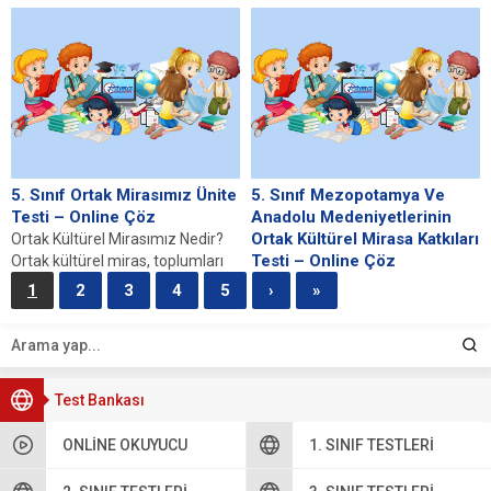
ulusun veya topluluğun üyesi
halkın yönetime katıldığı,
olduğunu gösteren hukuki...
bireylerin eşit haklara sahip
olduğu bir yönetim biçimidir. Bu...
5. Sınıf Ortak Mirasımız Ünite
5. Sınıf Mezopotamya Ve
Testi – Online Çöz
Anadolu Medeniyetlerinin
Ortak Kültürel Mirasa Katkıları
Ortak Kültürel Mirasımız Nedir?
Testi – Online Çöz
Ortak kültürel miras, toplumları
bir araya getiren, onların tarihini
Mezopotamya’nın Tarihsel
1
2
3
4
5
›
»
ve kimliğini...
Önemi Mezopotamya, tarihin en
eski medeniyetlerine ev sahipliği
yapmış bir bölge olarak, Fırat...
Test Bankası
ONLINE OKUYUCU
1. SINIF TESTLERI