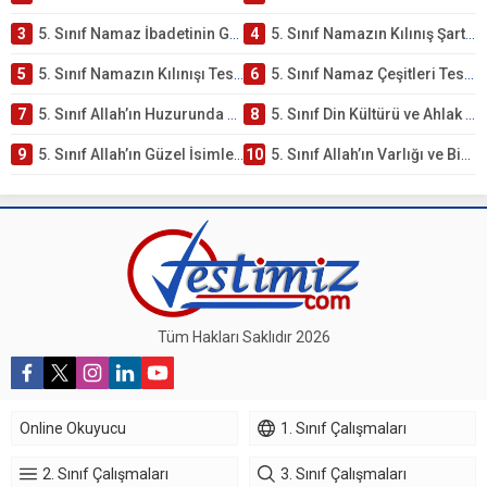
3
5. Sınıf Namaz İbadetinin Getirdiği Faydalar Testi
4
5. Sınıf Namazın Kılınış Şartları Testi
5
5. Sınıf Namazın Kılınışı Testi – Online Çöz
6
5. Sınıf Namaz Çeşitleri Testi – Online Çöz
7
5. Sınıf Allah’ın Huzurunda Olmak – Namaz İbadeti Testi
8
5. Sınıf Din Kültürü ve Ahlak Bilgisi 1. Ünite: Allah İnancı Çalışmaları
9
5. Sınıf Allah’ın Güzel İsimleri Testi – Online Çöz
10
5. Sınıf Allah’ın Varlığı ve Birliği Testi – Online Çöz
Tüm Hakları Saklıdır 2026
Online Okuyucu
1. Sınıf Çalışmaları
2. Sınıf Çalışmaları
3. Sınıf Çalışmaları