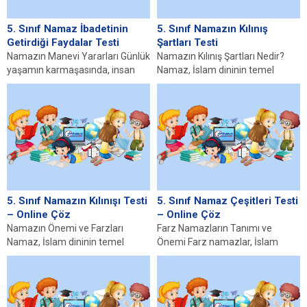
5. Sınıf Namaz İbadetinin
5. Sınıf Namazın Kılınış
Getirdiği Faydalar Testi
Şartları Testi
Namazın Manevi Yararları Günlük
Namazın Kılınış Şartları Nedir?
yaşamın karmaşasında, insan
Namaz, İslam dininin temel
varoluş amacını unutarak
ibadetlerinden biri olup,
sekteye uğrayabilir. İşte burada,
Müslümanların günde beş defa...
5....
5. Sınıf Namazın Kılınışı Testi
5. Sınıf Namaz Çeşitleri Testi
– Online Çöz
– Online Çöz
Namazın Önemi ve Farzları
Farz Namazların Tanımı ve
Namaz, İslam dininin temel
Önemi Farz namazlar, İslam
taşlarından biri olup,
dininde, Müslümanların yerine
Müslümanların günlük
getirmeleri kesin olarak
yaşamlarında yerine...
emredilmiş...