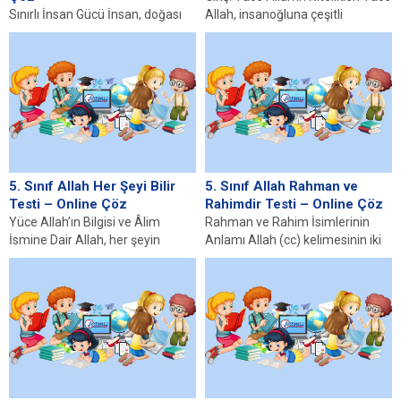
Sınırlı İnsan Gücü İnsan, doğası
Allah, insanoğluna çeşitli
gereği sınırlı bir güce sahiptir. Bu
nimetler bahşetmiş ve bunların
durum, bireylerin her türlü...
her biri, onun...
5. Sınıf Allah Her Şeyi Bilir
5. Sınıf Allah Rahman ve
Testi – Online Çöz
Rahimdir Testi – Online Çöz
Yüce Allah’ın Bilgisi ve Âlim
Rahman ve Rahim İsimlerinin
İsmine Dair Allah, her şeyin
Anlamı Allah (cc) kelimesinin iki
yaratıcısı ve her şeyin bilicisidir....
önemli ismi olan Rahman ve
Rahim,...