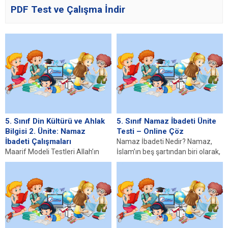
PDF Test ve Çalışma İndir
5. Sınıf Din Kültürü ve Ahlak
5. Sınıf Namaz İbadeti Ünite
Bilgisi 2. Ünite: Namaz
Testi – Online Çöz
İbadeti Çalışmaları
Namaz İbadeti Nedir? Namaz,
Maarif Modeli Testleri Allah’ın
İslam’ın beş şartından biri olarak,
Huzurunda Olmak – Namaz
Müslümanlar için son derece
İbadeti Testi Namaz Çeşitleri
önemli bir...
Testi Namazın Kılınışı...