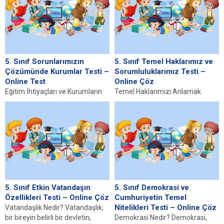
5. Sınıf Sorunlarımızın
5. Sınıf Temel Haklarımız ve
Çözümünde Kurumlar Testi –
Sorumluluklarımız Testi –
Online Test
Online Çöz
Eğitim İhtiyaçları ve Kurumların
Temel Haklarımızı Anlamak
Rolü Günümüzde eğitim
Temel haklar, bireylerin doğuştan
ihtiyaçlarının karşılanması,
sahip olduğu ve yaşamlarının her
bireylerin gelişimi ve toplumun
aşamasında korunması
ilerlemesi açısından...
gereken...
5. Sınıf Etkin Vatandaşın
5. Sınıf Demokrasi ve
Özellikleri Testi – Online Çöz
Cumhuriyetin Temel
Nitelikleri Testi – Online Çöz
Vatandaşlık Nedir? Vatandaşlık,
bir bireyin belirli bir devletin,
Demokrasi Nedir? Demokrasi,