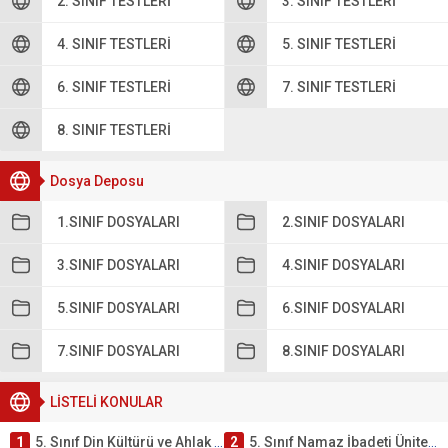
2. SINIF TESTLERI
3. SINIF TESTLERI
4. SINIF TESTLERI
5. SINIF TESTLERI
6. SINIF TESTLERI
7. SINIF TESTLERI
8. SINIF TESTLERI
Dosya Deposu
1.SINIF DOSYALARI
2.SINIF DOSYALARI
3.SINIF DOSYALARI
4.SINIF DOSYALARI
5.SINIF DOSYALARI
6.SINIF DOSYALARI
7.SINIF DOSYALARI
8.SINIF DOSYALARI
LİSTELİ KONULAR
1
5. Sınıf Din Kültürü ve Ahlak Bilgisi 2. Ünite: Namaz İbadeti Çalışmaları
2
5. Sınıf Namaz İbadeti Ünite Testi – Online Çöz