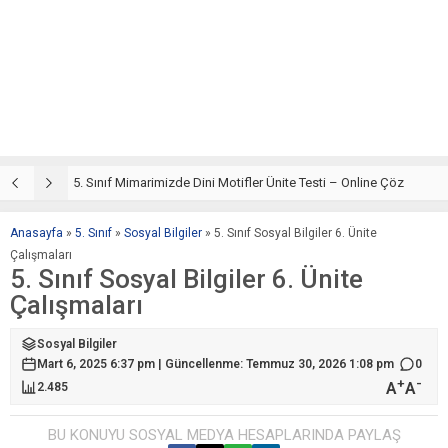
5. Sınıf Din Kültürü ve Ahlak Bilgisi 4. Ünite: Mimarimizde Dini Motifler Çalışmaları
5. Sınıf Mimarimizde Dini Motifler Ünite Testi – Online Çöz
5
Anasayfa
»
5. Sınıf
»
Sosyal Bilgiler
»
5. Sınıf Sosyal Bilgiler 6. Ünite
Çalışmaları
5. Sınıf Sosyal Bilgiler 6. Ünite
Çalışmaları
Sosyal Bilgiler
Mart 6, 2025 6:37 pm | Güncellenme: Temmuz 30, 2026 1:08 pm
0
+
-
A
A
2.485
BU KONUYU SOSYAL MEDYA HESAPLARINDA PAYLAŞ