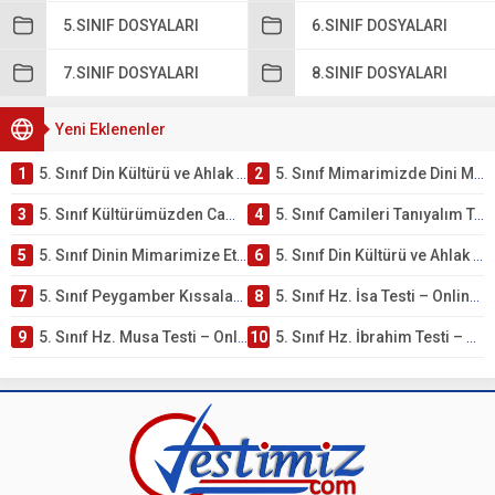
5.SINIF DOSYALARI
6.SINIF DOSYALARI
7.SINIF DOSYALARI
8.SINIF DOSYALARI
Yeni Eklenenler
1
5. Sınıf Din Kültürü ve Ahlak Bilgisi 4. Ünite: Mimarimizde Dini Motifler Çalışmaları
2
5. Sınıf Mimarimizde Dini Motifler Ünite Testi – Online Çöz
3
5. Sınıf Kültürümüzden Cami Örnekleri Testi – Online Çöz
4
5. Sınıf Camileri Tanıyalım Testi – Online Çöz
5
5. Sınıf Dinin Mimarimize Etkisi Testi – Online Çöz
6
5. Sınıf Din Kültürü ve Ahlak Bilgisi 4. Ünite: Peygamber Kıssaları Çalışmaları
7
5. Sınıf Peygamber Kıssaları Ünite Testi – Online Çöz
8
5. Sınıf Hz. İsa Testi – Online Çöz
9
5. Sınıf Hz. Musa Testi – Online Çöz
10
5. Sınıf Hz. İbrahim Testi – Online Çöz