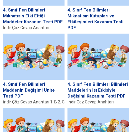
4. Sınıf Fen Bilimleri
4. Sınıf Fen Bilimleri
Mıknatısın Etki Ettiği
Mıknatısın Kutupları ve
Maddeler Kazanım Testi PDF
Etkileşimleri Kazanım Testi
PDF
İndir Çöz Cevap Anahtarı
Mıknatıs Nedir? Mıknatıs, belirli
İndir Çöz Cevap Anahtarı 1. C
bir alan içerisinde metal ve diğer
2. B 3. D 4. B 5. C 6. ...
ferromanyetik...
4. Sınıf Fen Bilimleri
4. Sınıf Fen Bilimleri Bilimleri
Maddenin Değişimi Ünite
Maddelerin Isı Etkisiyle
Testi PDF
Değişimi Kazanım Testi PDF
İndir Çöz Cevap Anahtarı 1. B 2. C
İndir Çöz Cevap Anahtarı
3. C 4. A 5. D 6....
Maddelerin Isı Etkisiyle Değişimi
Nedir? Maddelerin ısı etkisiyle
değişimi, termodinamik
ilkelerine...