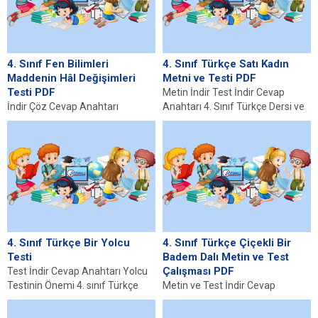
4. Sınıf Fen Bilimleri
4. Sınıf Türkçe Satı Kadın
Maddenin Hâl Değişimleri
Metni ve Testi PDF
Testi PDF
Metin İndir Test İndir Cevap
İndir Çöz Cevap Anahtarı
Anahtarı 4. Sınıf Türkçe Dersi ve
Maddenin Hâlleri ve Nitelikleri
Önemi 4. sınıf Türkçe...
Madde, varlıkların en temel
bileşenidir ve üç...
4. Sınıf Türkçe Bir Yolcu
4. Sınıf Türkçe Çiçekli Bir
Testi
Badem Dalı Metin ve Test
Çalışması PDF
Test İndir Cevap Anahtarı Yolcu
Testinin Önemi 4. sınıf Türkçe
Metin ve Test İndir Cevap
yolcu testi, öğrencilerin dil
Anahtarı Atatürk’ün Doğa Sevgisi
becerilerini...
Mustafa Kemal Atatürk, Türk