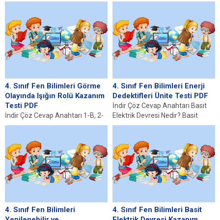
yapımı aydınlatmaların doğal
10-A 11-B...
karanlık ortamını...
4. Sınıf Fen Bilimleri Görme
4. Sınıf Fen Bilimleri Enerji
Olayında Işığın Rolü Kazanım
Dedektifleri Ünite Testi PDF
Testi PDF
İndir Çöz Cevap Anahtarı Basit
İndir Çöz Cevap Anahtarı 1-B, 2-
Elektrik Devresi Nedir? Basit
C, 3-B, 4-C, 5-B, 6-A, 7-A, 8-B, 9-
elektrik devresi, elektrik akımının
C, 10-A, 11-C,...
belirli bir...
4. Sınıf Fen Bilimleri
4. Sınıf Fen Bilimleri Basit
Yenilenebilir ve
Elektrik Devresi Kazanım