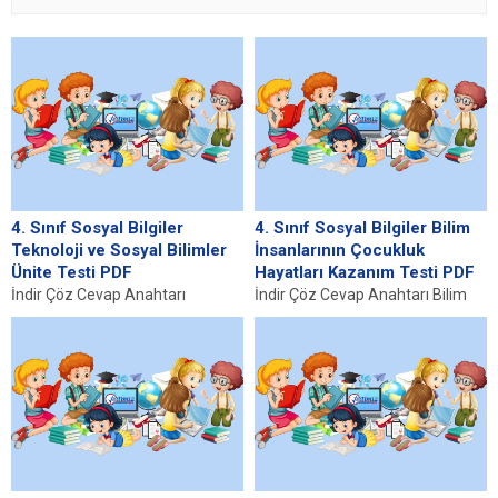
4. Sınıf Sosyal Bilgiler
4. Sınıf Sosyal Bilgiler Bilim
Teknoloji ve Sosyal Bilimler
İnsanlarının Çocukluk
Ünite Testi PDF
Hayatları Kazanım Testi PDF
İndir Çöz Cevap Anahtarı
İndir Çöz Cevap Anahtarı Bilim
Çevrimiçi Ortamda Güvenlik
İnsanlarının Çocukluk
Kuralları Günümüz dijital çağında
Dönemindeki Koşullar Bilim
çocukların çevrimiçi ortamda
insanlarının çocukluk
güvenli...
dönemlerinde yaşadıkları
koşullar,...