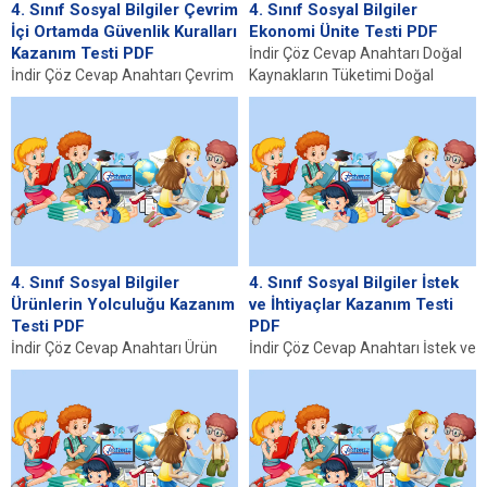
4. Sınıf Sosyal Bilgiler Çevrim
4. Sınıf Sosyal Bilgiler
İçi Ortamda Güvenlik Kuralları
Ekonomi Ünite Testi PDF
Kazanım Testi PDF
İndir Çöz Cevap Anahtarı Doğal
İndir Çöz Cevap Anahtarı Çevrim
Kaynakların Tüketimi Doğal
İçi Ortamda Güvenlik Kurallarının
kaynaklar, insanların yaşamı için
Önemi Günümüzde internet,
vazgeçilmez unsurlar olup,...
bilgiye erişimi kolaylaştıran...
4. Sınıf Sosyal Bilgiler
4. Sınıf Sosyal Bilgiler İstek
Ürünlerin Yolculuğu Kazanım
ve İhtiyaçlar Kazanım Testi
Testi PDF
PDF
İndir Çöz Cevap Anahtarı Ürün
İndir Çöz Cevap Anahtarı İstek ve
Nedir ve Üretim Süreci Nasıldır?
İhtiyaç Kavramları İstek ve ihtiyaç
Ürün, bir tüketicinin ihtiyaçlarını
kavramları, bireylerin günlük
karşılamak...
yaşamında...