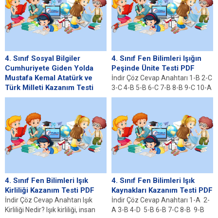
aktif...
1923’te...
4. Sınıf Sosyal Bilgiler
4. Sınıf Fen Bilimleri Işığın
Cumhuriyete Giden Yolda
Peşinde Ünite Testi PDF
Mustafa Kemal Atatürk ve
İndir Çöz Cevap Anahtarı 1-B 2-C
Türk Milleti Kazanım Testi
3-C 4-B 5-B 6-C 7-B 8-B 9-C 10-A
PDF
11-B...
İndir Çöz Cevap Anahtarı Millî
Mücadele Dönemi ve Mustafa
Kemal Atatürk Millî Mücadele
dönemi, Türk...
4. Sınıf Fen Bilimleri Işık
4. Sınıf Fen Bilimleri Işık
Kirliliği Kazanım Testi PDF
Kaynakları Kazanım Testi PDF
İndir Çöz Cevap Anahtarı Işık
İndir Çöz Cevap Anahtarı 1-A 2-
Kirliliği Nedir? Işık kirliliği, insan
A 3-B 4-D 5-B 6-B 7-C 8-B 9-B