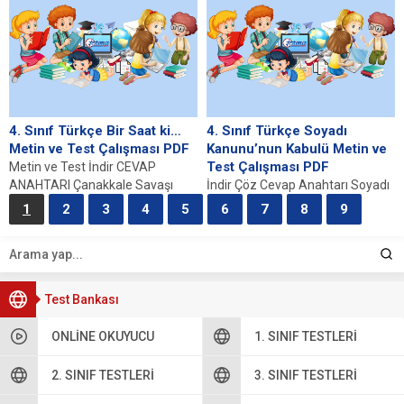
milletinin kurucusu...
4. Sınıf Türkçe Bir Saat ki…
4. Sınıf Türkçe Soyadı
Metin ve Test Çalışması PDF
Kanunu’nun Kabulü Metin ve
Test Çalışması PDF
Metin ve Test İndir CEVAP
ANAHTARI Çanakkale Savaşı
İndir Çöz Cevap Anahtarı Soyadı
Nedir? Çanakkale Savaşı, 1915 ile
Kanunu Nedir? Soyadı Kanunu,
1
2
3
4
5
6
7
8
9
1916 yılları...
21 Haziran 1934 tarihinde
Türkiye Büyük...
Test Bankası
ONLINE OKUYUCU
1. SINIF TESTLERI
2. SINIF TESTLERI
3. SINIF TESTLERI