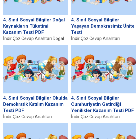
4. Sınıf Sosyal Bilgiler Doğal
4. Sınıf Sosyal Bilgiler
Kaynakların Tüketimi
Yaşayan Demokrasimiz Ünite
Kazanım Testi PDF
Testi
İndir Çöz Cevap Anahtarı Doğal
İndir Çöz Cevap Anahtarı
Kaynakların Tüketimi ve Grafik
Cumhuriyete Giden Yolda
Okuma Temelleri Doğal
Mustafa Kemal Atatürk ve Türk
kaynakların tüketimi, insan...
Milleti Mustafa Kemal...
4. Sınıf Sosyal Bilgiler Okulda
4. Sınıf Sosyal Bilgiler
Demokratik Katılım Kazanım
Cumhuriyetin Getirdiği
Testi PDF
Yenilikler Kazanım Testi PDF
İndir Çöz Cevap Anahtarı
İndir Çöz Cevap Anahtarı
Demokratik Katılım Nedir?
Cumhuriyet Dönemi: Tarihi
Demokratik katılım, bireylerin
Gelişmeler ve Yenilikler
toplumsal ve siyasi süreçlere
Cumhuriyetin ilanı, 29 Ekim