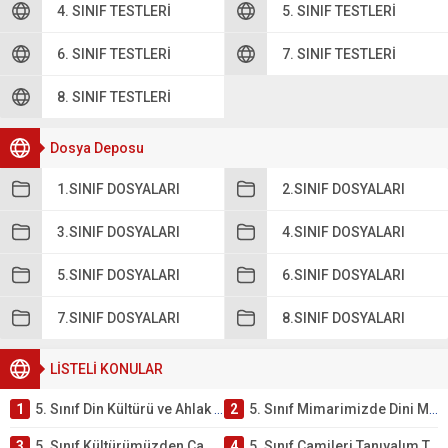
4. SINIF TESTLERI
5. SINIF TESTLERI
6. SINIF TESTLERI
7. SINIF TESTLERI
8. SINIF TESTLERI
Dosya Deposu
1.SINIF DOSYALARI
2.SINIF DOSYALARI
3.SINIF DOSYALARI
4.SINIF DOSYALARI
5.SINIF DOSYALARI
6.SINIF DOSYALARI
7.SINIF DOSYALARI
8.SINIF DOSYALARI
LİSTELİ KONULAR
1
5. Sınıf Din Kültürü ve Ahlak Bilgisi 4. Ünite: Mimarimizde Dini Motifler Çalışmaları
2
5. Sınıf Mimarimizde Dini Motifler Ünite Testi – Online Çöz
3
5. Sınıf Kültürümüzden Cami Örnekleri Testi – Online Çöz
4
5. Sınıf Camileri Tanıyalım Testi – Online Çöz