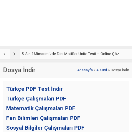
5. Sınıf Din Kültürü ve Ahlak Bilgisi 4. Ünite: Mimarimizde Dini Motifler Çalışmaları
5. Sınıf Mimarimizde Dini Motifler Ünite Testi – Online Çöz
5
Dosya İndir
Anasayfa
»
4. Sınıf
»
Dosya İndir
Türkçe PDF Test İndir
Türkçe Çalışmaları PDF
Matematik Çalışmaları PDF
Fen Bilimleri Çalışmaları PDF
Sosyal Bilgiler Çalışmaları PDF