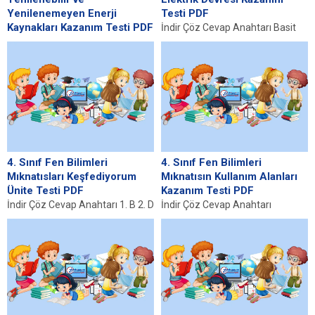
Yenilenemeyen Enerji
Testi PDF
Kaynakları Kazanım Testi PDF
İndir Çöz Cevap Anahtarı Basit
İndir Çöz Cevap Anahtarı 1-C 2-C
Elektrik Devresine Giriş Basit
3-A 4-C 5-D 6-C 7-C 8-A 9-B 10-D
elektrik devresi, elektrik akımını
11-A...
iletebilen ve...
4. Sınıf Fen Bilimleri
4. Sınıf Fen Bilimleri
Mıknatısları Keşfediyorum
Mıknatısın Kullanım Alanları
Ünite Testi PDF
Kazanım Testi PDF
İndir Çöz Cevap Anahtarı 1. B 2. D
İndir Çöz Cevap Anahtarı
3. D 4. C 5. C 6....
Mıknatısın Kullanım Alanları
Üzerine Bilimsel Sorgulama
Mıknatıslar, doğal ve yapay
birçok...