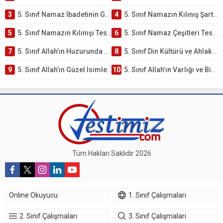
3
5. Sınıf Namaz İbadetinin Getirdiği Faydalar Testi
4
5. Sınıf Namazın Kılınış Şartları Testi
5
5. Sınıf Namazın Kılınışı Testi – Online Çöz
6
5. Sınıf Namaz Çeşitleri Testi – Online Çöz
7
5. Sınıf Allah’ın Huzurunda Olmak – Namaz İbadeti Testi
8
5. Sınıf Din Kültürü ve Ahlak Bilgisi 1. Ünite: Allah İnancı Çalışmaları
9
5. Sınıf Allah’ın Güzel İsimleri Testi – Online Çöz
10
5. Sınıf Allah’ın Varlığı ve Birliği Testi – Online Çöz
Tüm Hakları Saklıdır 2026
Online Okuyucu
1. Sınıf Çalışmaları
2. Sınıf Çalışmaları
3. Sınıf Çalışmaları