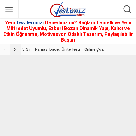
Yeni
Testlerimizi
Denediniz mi? Bağlam Temelli ve Yeni
Müfredat Uyumlu, Ezberi Bozan Dinamik Yapı, Kalıcı ve
Etkin Öğrenme, Motivasyon Odaklı Tasarım, Paylaşılabilir
Başarı
5. Sınıf Din Kültürü ve Ahlak Bilgisi 2. Ünite: Namaz İbadeti Çalışmaları
5. Sınıf Namaz İbadeti Ünite Testi – Online Çöz
5