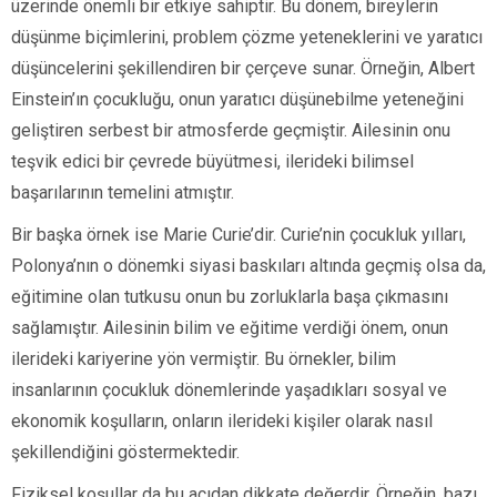
üzerinde önemli bir etkiye sahiptir. Bu dönem, bireylerin
düşünme biçimlerini, problem çözme yeteneklerini ve yaratıcı
düşüncelerini şekillendiren bir çerçeve sunar. Örneğin, Albert
Einstein’ın çocukluğu, onun yaratıcı düşünebilme yeteneğini
geliştiren serbest bir atmosferde geçmiştir. Ailesinin onu
teşvik edici bir çevrede büyütmesi, ilerideki bilimsel
başarılarının temelini atmıştır.
Bir başka örnek ise Marie Curie’dir. Curie’nin çocukluk yılları,
Polonya’nın o dönemki siyasi baskıları altında geçmiş olsa da,
eğitimine olan tutkusu onun bu zorluklarla başa çıkmasını
sağlamıştır. Ailesinin bilim ve eğitime verdiği önem, onun
ilerideki kariyerine yön vermiştir. Bu örnekler, bilim
insanlarının çocukluk dönemlerinde yaşadıkları sosyal ve
ekonomik koşulların, onların ilerideki kişiler olarak nasıl
şekillendiğini göstermektedir.
Fiziksel koşullar da bu açıdan dikkate değerdir. Örneğin, bazı