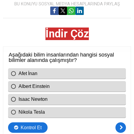
BU KONUYU SOSYAL MEDYA HESAPLARINDA PAYLAŞ
İndir Çöz
Cevap Anahtarı