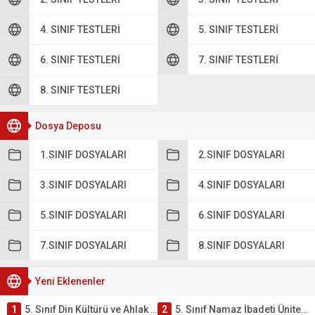
4. SINIF TESTLERI
5. SINIF TESTLERI
6. SINIF TESTLERI
7. SINIF TESTLERI
8. SINIF TESTLERI
Dosya Deposu
1.SINIF DOSYALARI
2.SINIF DOSYALARI
3.SINIF DOSYALARI
4.SINIF DOSYALARI
5.SINIF DOSYALARI
6.SINIF DOSYALARI
7.SINIF DOSYALARI
8.SINIF DOSYALARI
Yeni Eklenenler
1
5. Sınıf Din Kültürü ve Ahlak Bilgisi 2. Ünite: Namaz İbadeti Çalışmaları
2
5. Sınıf Namaz İbadeti Ünite Testi – Online Çöz