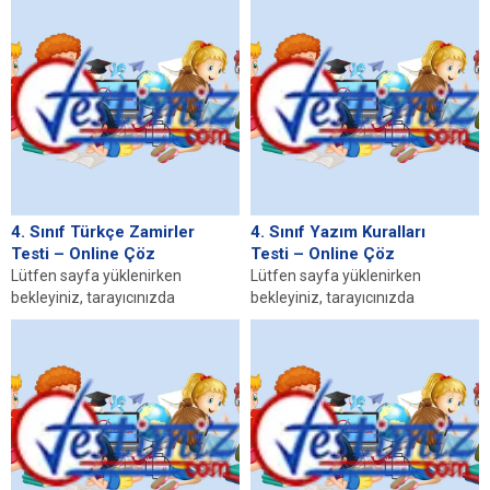
olduğundan emin olunuz. Eğer
javascript desteğinin etkin
sayfa yüklenmediyse buraya...
olduğundan emin olunuz. Eğer
sayfa yüklenmediyse buraya...
4. Sınıf Türkçe Zamirler
4. Sınıf Yazım Kuralları
Testi – Online Çöz
Testi – Online Çöz
Lütfen sayfa yüklenirken
Lütfen sayfa yüklenirken
bekleyiniz, tarayıcınızda
bekleyiniz, tarayıcınızda
javascript desteğinin etkin
javascript desteğinin etkin
olduğundan emin olunuz. Eğer
olduğundan emin olunuz. Eğer
sayfa yüklenmediyse buraya...
sayfa yüklenmediyse buraya...