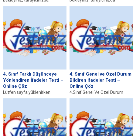
bekleyiniz, tarayıcınızda
bekleyiniz, tarayıcınızda
javascript desteğinin etkin
javascript desteğinin etkin
olduğundan emin olunuz. Eğer
olduğundan emin olunuz. Eğer
sayfa yüklenmediyse buraya...
sayfa yüklenmediyse buraya...
4. Sınıf Farklı Düşünceye
4. Sınıf Genel ve Özel Durum
Yönlendiren İfadeler Testi –
Bildiren İfadeler Testi –
Online Çöz
Online Çöz
Lütfen sayfa yüklenirken
4.Sınıf Genel Ve Özel Durum
bekleyiniz, tarayıcınızda
Bildiren İfadeler Testimiz Lütfen
javascript desteğinin etkin
sayfa yüklenirken bekleyiniz,
olduğundan emin olunuz. Eğer
tarayıcınızda javascript
sayfa yüklenmediyse buraya...
desteğinin...