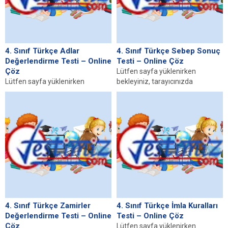
4. Sınıf Türkçe Adlar
4. Sınıf Türkçe Sebep Sonuç
Değerlendirme Testi – Online
Testi – Online Çöz
Çöz
Lütfen sayfa yüklenirken
Lütfen sayfa yüklenirken
bekleyiniz, tarayıcınızda
bekleyiniz, tarayıcınızda
javascript desteğinin etkin
javascript desteğinin etkin
olduğundan emin olunuz. Eğer
olduğundan emin olunuz. Eğer
sayfa yüklenmediyse buraya...
sayfa yüklenmediyse buraya...
4. Sınıf Türkçe Zamirler
4. Sınıf Türkçe İmla Kuralları
Değerlendirme Testi – Online
Testi – Online Çöz
Çöz
Lütfen sayfa yüklenirken