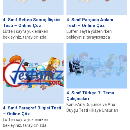
4. Sınıf Sebep Sonuç İlişkisi
4. Sınıf Parçada Anlam
Testi – Online Çöz
Testi – Online Çöz
Lütfen sayfa yüklenirken
Lütfen sayfa yüklenirken
bekleyiniz, tarayıcınızda
bekleyiniz, tarayıcınızda
javascript desteğinin etkin
javascript desteğinin etkin
olduğundan emin olunuz. Eğer
olduğundan emin olunuz. Eğer
sayfa yüklenmediyse buraya...
sayfa yüklenmediyse buraya...
4. Sınıf Türkçe 7. Tema
Çalışmaları
Konu-Ana Düşünce ve Ana
4. Sınıf Paragraf Bilgisi Testi
Duygu Testi Hikaye Unsurları
– Online Çöz
Testi Yazım Kuralları
Lütfen sayfa yüklenirken
Değerlendirme Testi İmla
bekleyiniz, tarayıcınızda
Kuralları...