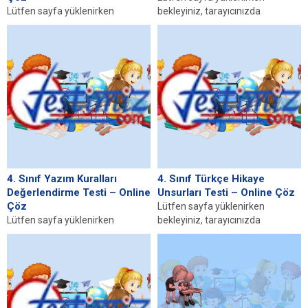
Lütfen sayfa yüklenirken
bekleyiniz, tarayıcınızda
bekleyiniz, tarayıcınızda
javascript desteğinin etkin
javascript desteğinin etkin
olduğundan emin olunuz. Eğer
olduğundan emin olunuz. Eğer
sayfa yüklenmediyse buraya...
sayfa yüklenmediyse buraya...
4. Sınıf Yazım Kuralları
4. Sınıf Türkçe Hikaye
Değerlendirme Testi – Online
Unsurları Testi – Online Çöz
Çöz
Lütfen sayfa yüklenirken
Lütfen sayfa yüklenirken
bekleyiniz, tarayıcınızda
bekleyiniz, tarayıcınızda
javascript desteğinin etkin
javascript desteğinin etkin
olduğundan emin olunuz. Eğer
olduğundan emin olunuz. Eğer
sayfa yüklenmediyse buraya...
sayfa yüklenmediyse buraya...