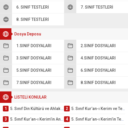
6. SINIF TESTLERI
7. SINIF TESTLERI
8. SINIF TESTLERI
Dosya Deposu
1.SINIF DOSYALARI
2.SINIF DOSYALARI
3.SINIF DOSYALARI
4.SINIF DOSYALARI
5.SINIF DOSYALARI
6.SINIF DOSYALARI
7.SINIF DOSYALARI
8.SINIF DOSYALARI
LİSTELİ KONULAR
1
5. Sınıf Din Kültürü ve Ahlak Bilgisi 2. Ünite: Kur’an-ı Kerim Çalışmaları
2
5. Sınıf Kur’an-ı Kerim ve Temel Özellikleri Testi – Online Çöz
3
5. Sınıf Kur’an-ı Kerim’in Ana Konuları Testi – Online Çöz
4
5. Sınıf Kur’an-ı Kerim’in Temel Özellikleri ve Önemi Testi – Online Çöz