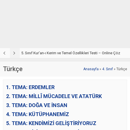
5. Sınıf Din Kültürü ve Ahlak Bilgisi 2. Ünite: Kur’an-ı Kerim Çalışmaları
5. Sınıf Kur’an-ı Kerim ve Temel Özellikleri Testi – Online Çöz
5
Türkçe
Anasayfa
»
4. Sınıf
»
Türkçe
1. TEMA: ERDEMLER
2. TEMA: MİLLÎ MÜCADELE VE ATATÜRK
3. TEMA: DOĞA VE İNSAN
4. TEMA: KÜTÜPHANEMİZ
5. TEMA: KENDİMİZİ GELİŞTİRİYORUZ