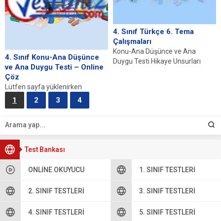
4. Sınıf Türkçe 6. Tema
Çalışmaları
Konu-Ana Düşünce ve Ana
4. Sınıf Konu-Ana Düşünce
Duygu Testi Hikaye Unsurları
ve Ana Duygu Testi – Online
Testi Eş Sesli Sözcükler Testi
Çöz
Yazım Kuralları...
Lütfen sayfa yüklenirken
bekleyiniz, tarayıcınızda
1
2
3
4
javascript desteğinin etkin
olduğundan emin olunuz. Eğer
sayfa yüklenmediyse buraya...
Test Bankası
ONLINE OKUYUCU
1. SINIF TESTLERI
2. SINIF TESTLERI
3. SINIF TESTLERI
4. SINIF TESTLERI
5. SINIF TESTLERI