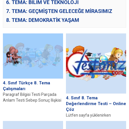
6. TEMA: BİLİM VE TEKNOLOJİ
7. TEMA: GEÇMİŞTEN GELECEĞE MİRASIMIZ
8. TEMA: DEMOKRATİK YAŞAM
4. Sınıf Türkçe 8. Tema
Çalışmaları
Paragraf Bilgisi Testi Parçada
4. Sınıf 8. Tema
Anlam Testi Sebep Sonuç İlişkisi
Değerlendirme Testi – Online
Testi Yazım Kuralları Testi
Çöz
Zamirler Testi...
Lütfen sayfa yüklenirken
bekleyiniz, tarayıcınızda
javascript desteğinin etkin