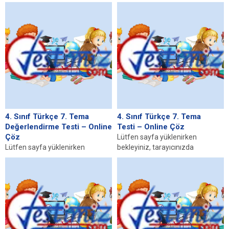
javascript desteğinin etkin
olduğundan emin olunuz. Eğer
sayfa yüklenmediyse buraya...
4. Sınıf Türkçe 7. Tema
4. Sınıf Türkçe 7. Tema
Değerlendirme Testi – Online
Testi – Online Çöz
Çöz
Lütfen sayfa yüklenirken
Lütfen sayfa yüklenirken
bekleyiniz, tarayıcınızda
bekleyiniz, tarayıcınızda
javascript desteğinin etkin
javascript desteğinin etkin
olduğundan emin olunuz. Eğer
olduğundan emin olunuz. Eğer
sayfa yüklenmediyse buraya...
sayfa yüklenmediyse buraya...