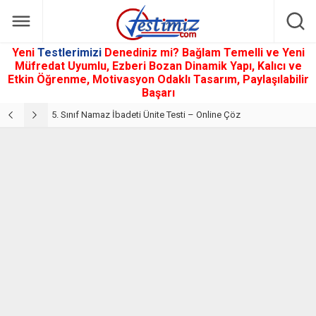
Yeni
Testlerimizi
Denediniz mi? Bağlam Temelli ve Yeni
Müfredat Uyumlu, Ezberi Bozan Dinamik Yapı, Kalıcı ve
Etkin Öğrenme, Motivasyon Odaklı Tasarım, Paylaşılabilir
Başarı
5. Sınıf Din Kültürü ve Ahlak Bilgisi 2. Ünite: Namaz İbadeti Çalışmaları
5. Sınıf Namaz İbadeti Ünite Testi – Online Çöz
5