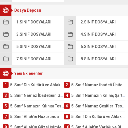
Dosya Deposu
1.SINIF DOSYALARI
2.SINIF DOSYALARI
3.SINIF DOSYALARI
4.SINIF DOSYALARI
5.SINIF DOSYALARI
6.SINIF DOSYALARI
7.SINIF DOSYALARI
8.SINIF DOSYALARI
Yeni Eklenenler
1
5. Sınıf Din Kültürü ve Ahlak Bilgisi 2. Ünite: Namaz İbadeti Çalışmaları
2
5. Sınıf Namaz İbadeti Ünite Testi – Online Çöz
3
5. Sınıf Namaz İbadetinin Getirdiği Faydalar Testi
4
5. Sınıf Namazın Kılınış Şartları Testi
5
5. Sınıf Namazın Kılınışı Testi – Online Çöz
6
5. Sınıf Namaz Çeşitleri Testi – Online Çöz
7
5. Sınıf Allah’ın Huzurunda Olmak – Namaz İbadeti Testi
8
5. Sınıf Din Kültürü ve Ahlak Bilgisi 1. Ünite: Allah İnancı Çalışmaları
9
5. Sınıf Allah’ın Güzel İsimleri Testi – Online Çöz
10
5. Sınıf Allah’ın Varlığı ve Birliği Testi – Online Çöz