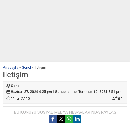
Anasayfa
»
Genel
»
İletişim
İletişim
Genel
Haziran 27, 2024 4:25 pm | Güncellenme: Temmuz 10, 2024 7:51 pm
+
-
A
A
11
7.115
BU KONUYU SOSYAL MEDYA HESAPLARINDA PAYLAŞ