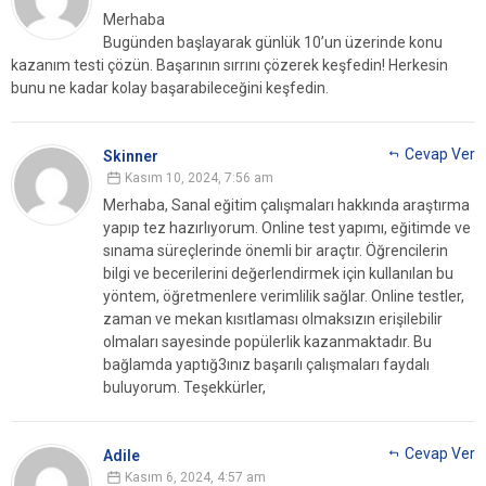
Merhaba
Bugünden başlayarak günlük 10’un üzerinde konu
kazanım testi çözün. Başarının sırrını çözerek keşfedin!
Herkesin
bunu ne kadar kolay başarabileceğini keşfedin.
Cevap Ver
Skinner
Kasım 10, 2024, 7:56 am
Merhaba,
Sanal eğitim çalışmaları hakkında araştırma
yapıp tez hazırlıyorum.
Online test yapımı, eğitimde ve
sınama süreçlerinde önemli bir araçtır. Öğrencilerin
bilgi ve becerilerini değerlendirmek için kullanılan bu
yöntem, öğretmenlere verimlilik sağlar. Online testler,
zaman ve mekan kısıtlaması olmaksızın erişilebilir
olmaları sayesinde popülerlik kazanmaktadır.
Bu
bağlamda yaptığ3ınız başarılı çalışmaları faydalı
buluyorum.
Teşekkürler,
Cevap Ver
Adile
Kasım 6, 2024, 4:57 am