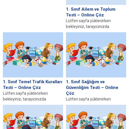
javascript desteğinin etkin
olduğundan emin olunuz. Eğer
1. Sınıf Ailem ve Toplum
sayfa yüklenmediyse buraya...
Testi – Online Çöz
Lütfen sayfa yüklenirken
bekleyiniz, tarayıcınızda
javascript desteğinin etkin
olduğundan emin olunuz. Eğer
sayfa yüklenmediyse buraya...
1. Sınıf Temel Trafik Kuralları
1. Sınıf Sağlığım ve
Testi – Online Çöz
Güvenliğim Testi – Online
Çöz
Lütfen sayfa yüklenirken
bekleyiniz, tarayıcınızda
Lütfen sayfa yüklenirken
javascript desteğinin etkin
bekleyiniz, tarayıcınızda
olduğundan emin olunuz. Eğer
javascript desteğinin etkin
sayfa yüklenmediyse buraya...
olduğundan emin olunuz. Eğer
sayfa yüklenmediyse buraya...