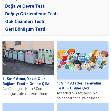
Doğa ve Çevre Testi
Doğayı Gözlemleme Testi
Gök Cisimleri Testi
Geri Dönüşüm Testi
1. Sınıf Atma, Yazık Olur
1. Sınıf Afetleri Tanıyalım
Bağlam Testi – Online Çöz
Testi – Online Çöz
Geri Dönüşüm Nedir? Geri
Afet Nedir? Afet, belirli bir
dönüşüm, atık malzemelerin
bölgedeki doğal ya da insan
yeniden işlenerek kullanılabilir
kaynaklı olayların meydana
hale getirilmesi sürecidir. Bu
gelmesi sonucu...
süreç,...