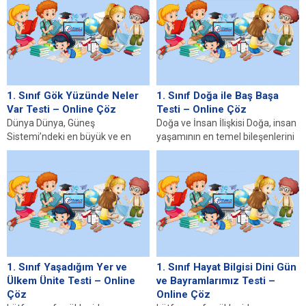
1. Sınıf Gök Yüzünde Neler
1. Sınıf Doğa ile Baş Başa
Var Testi – Online Çöz
Testi – Online Çöz
Dünya Dünya, Güneş
Doğa ve İnsan İlişkisi Doğa, insan
Sistemi’ndeki en büyük ve en
yaşamının en temel bileşenlerini
karmaşık gezegenlerden biridir.
oluşturur. İnsanlar, beslenme,
Yerküre, şekil bakımından bir...
barınma ve...
1. Sınıf Yaşadığım Yer ve
1. Sınıf Hayat Bilgisi Dini Gün
Ülkem Ünite Testi – Online
ve Bayramlarımız Testi –
Çöz
Online Çöz