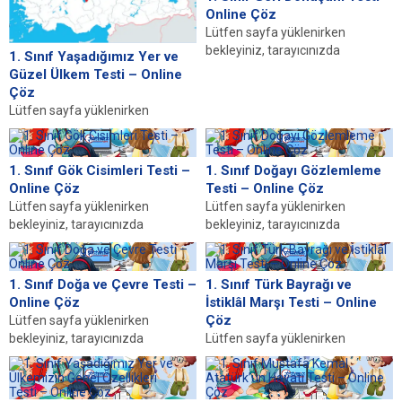
sayfa yüklenmediyse buraya...
Online Çöz
Lütfen sayfa yüklenirken
bekleyiniz, tarayıcınızda
1. Sınıf Yaşadığımız Yer ve
javascript desteğinin etkin
Güzel Ülkem Testi – Online
olduğundan emin olunuz. Eğer
Çöz
sayfa yüklenmediyse buraya...
Lütfen sayfa yüklenirken
bekleyiniz, tarayıcınızda
javascript desteğinin etkin
olduğundan emin olunuz. Eğer
1. Sınıf Gök Cisimleri Testi –
1. Sınıf Doğayı Gözlemleme
sayfa yüklenmediyse buraya...
Online Çöz
Testi – Online Çöz
Lütfen sayfa yüklenirken
Lütfen sayfa yüklenirken
bekleyiniz, tarayıcınızda
bekleyiniz, tarayıcınızda
javascript desteğinin etkin
javascript desteğinin etkin
olduğundan emin olunuz. Eğer
olduğundan emin olunuz. Eğer
sayfa yüklenmediyse buraya...
sayfa yüklenmediyse buraya...
1. Sınıf Doğa ve Çevre Testi –
1. Sınıf Türk Bayrağı ve
Online Çöz
İstiklâl Marşı Testi – Online
Çöz
Lütfen sayfa yüklenirken
bekleyiniz, tarayıcınızda
Lütfen sayfa yüklenirken
javascript desteğinin etkin
bekleyiniz, tarayıcınızda
olduğundan emin olunuz. Eğer
javascript desteğinin etkin
sayfa yüklenmediyse buraya...
olduğundan emin olunuz. Eğer