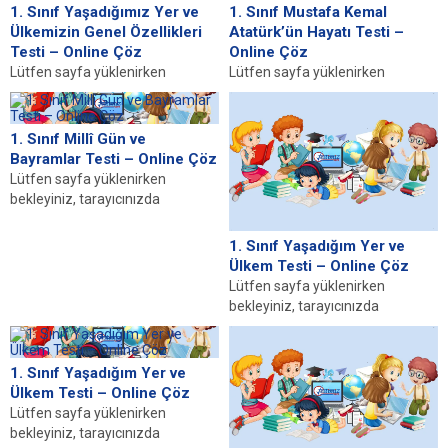
sayfa yüklenmediyse buraya...
1. Sınıf Yaşadığımız Yer ve
1. Sınıf Mustafa Kemal
Ülkemizin Genel Özellikleri
Atatürk’ün Hayatı Testi –
Testi – Online Çöz
Online Çöz
Lütfen sayfa yüklenirken
Lütfen sayfa yüklenirken
bekleyiniz, tarayıcınızda
bekleyiniz, tarayıcınızda
javascript desteğinin etkin
javascript desteğinin etkin
olduğundan emin olunuz. Eğer
olduğundan emin olunuz. Eğer
1. Sınıf Millî Gün ve
sayfa yüklenmediyse buraya...
sayfa yüklenmediyse buraya...
Bayramlar Testi – Online Çöz
Lütfen sayfa yüklenirken
bekleyiniz, tarayıcınızda
javascript desteğinin etkin
olduğundan emin olunuz. Eğer
1. Sınıf Yaşadığım Yer ve
sayfa yüklenmediyse buraya...
Ülkem Testi – Online Çöz
Lütfen sayfa yüklenirken
bekleyiniz, tarayıcınızda
javascript desteğinin etkin
olduğundan emin olunuz. Eğer
sayfa yüklenmediyse buraya...
1. Sınıf Yaşadığım Yer ve
Ülkem Testi – Online Çöz
Lütfen sayfa yüklenirken
bekleyiniz, tarayıcınızda