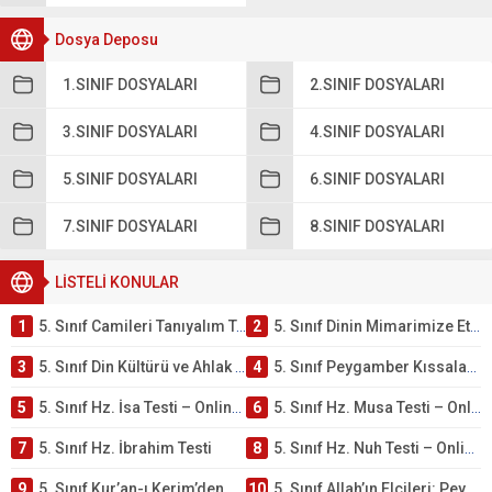
Dosya Deposu
1.SINIF DOSYALARI
2.SINIF DOSYALARI
3.SINIF DOSYALARI
4.SINIF DOSYALARI
5.SINIF DOSYALARI
6.SINIF DOSYALARI
7.SINIF DOSYALARI
8.SINIF DOSYALARI
LİSTELİ KONULAR
1
5. Sınıf Camileri Tanıyalım Testi – Online Çöz
2
5. Sınıf Dinin Mimarimize Etkisi Testi – Online Çöz
3
5. Sınıf Din Kültürü ve Ahlak Bilgisi 4. Ünite: Peygamber Kıssaları Çalışmaları
4
5. Sınıf Peygamber Kıssaları Ünite Testi – Online Çöz
5
5. Sınıf Hz. İsa Testi – Online Çöz
6
5. Sınıf Hz. Musa Testi – Online Çöz
7
5. Sınıf Hz. İbrahim Testi
8
5. Sınıf Hz. Nuh Testi – Online Çöz
9
5. Sınıf Kur’an-ı Kerim’den Öğütler – Peygamber Kıssaları Testi – Online Çöz
10
5. Sınıf Allah’ın Elçileri: Peygamberler Testi – Online Çöz