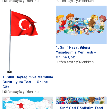
Lütfen sayfa yüklenirken
Lütfen sayfa yüklenirken
bekleyiniz, tarayıcınızda
bekleyiniz, tarayıcınızda
javascript desteğinin etkin
javascript desteğinin etkin
olduğundan emin olunuz. Eğer
olduğundan emin olunuz. Eğer
sayfa yüklenmediyse buraya...
sayfa yüklenmediyse buraya...
1. Sınıf Hayat Bilgisi
Yaşadığımız Yer Testi –
Online Çöz
Lütfen sayfa yüklenirken
bekleyiniz, tarayıcınızda
javascript desteğinin etkin
olduğundan emin olunuz. Eğer
1. Sınıf Bayrağım ve Marşımla
sayfa yüklenmediyse buraya...
Gururluyum Testi – Online
Çöz
Lütfen sayfa yüklenirken
bekleyiniz, tarayıcınızda
javascript desteğinin etkin
olduğundan emin olunuz. Eğer
1. Sınıf Geri Dönüşüm Testi –