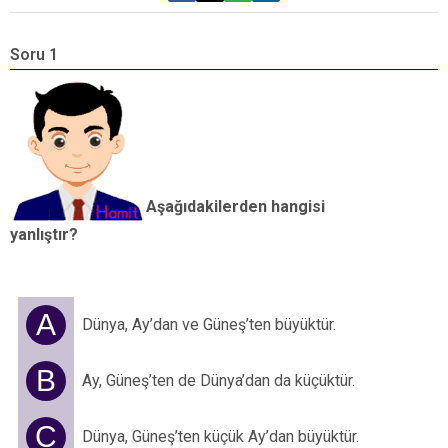
Soru 1
S
A
y
Aşağıdakilerden hangisi
yanlıştır?
A
Dünya, Ay’dan ve Güneş’ten büyüktür.
B
Ay, Güneş’ten de Dünya’dan da küçüktür.
C
Dünya, Güneş’ten küçük Ay’dan büyüktür.