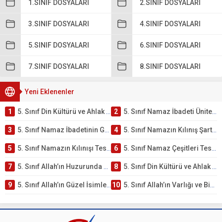
1.SINIF DOSYALARI
2.SINIF DOSYALARI
3.SINIF DOSYALARI
4.SINIF DOSYALARI
5.SINIF DOSYALARI
6.SINIF DOSYALARI
7.SINIF DOSYALARI
8.SINIF DOSYALARI
Yeni Eklenenler
1
5. Sınıf Din Kültürü ve Ahlak Bilgisi 2. Ünite: Namaz İbadeti Çalışmaları
2
5. Sınıf Namaz İbadeti Ünite Testi – Online Çöz
3
5. Sınıf Namaz İbadetinin Getirdiği Faydalar Testi
4
5. Sınıf Namazın Kılınış Şartları Testi
5
5. Sınıf Namazın Kılınışı Testi – Online Çöz
6
5. Sınıf Namaz Çeşitleri Testi – Online Çöz
7
5. Sınıf Allah’ın Huzurunda Olmak – Namaz İbadeti Testi
8
5. Sınıf Din Kültürü ve Ahlak Bilgisi 1. Ünite: Allah İnancı Çalışmaları
9
5. Sınıf Allah’ın Güzel İsimleri Testi – Online Çöz
10
5. Sınıf Allah’ın Varlığı ve Birliği Testi – Online Çöz