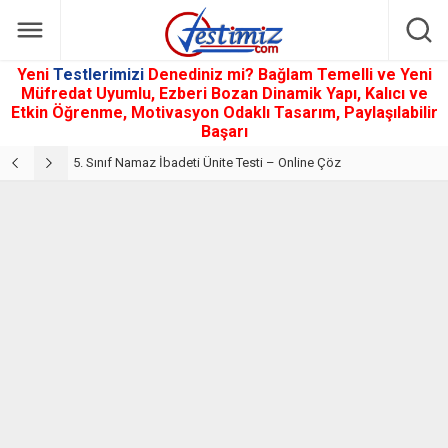
Yeni
Testlerimizi
Denediniz mi? Bağlam Temelli ve Yeni
Müfredat Uyumlu, Ezberi Bozan Dinamik Yapı, Kalıcı ve
Etkin Öğrenme, Motivasyon Odaklı Tasarım, Paylaşılabilir
Başarı
5. Sınıf Din Kültürü ve Ahlak Bilgisi 2. Ünite: Namaz İbadeti Çalışmaları
5. Sınıf Namaz İbadeti Ünite Testi – Online Çöz
5