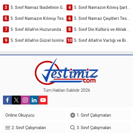
3
5. Sınıf Namaz İbadetinin Getirdiği Faydalar Testi
4
5. Sınıf Namazın Kılınış Şartları Testi
5
5. Sınıf Namazın Kılınışı Testi – Online Çöz
6
5. Sınıf Namaz Çeşitleri Testi – Online Çöz
7
5. Sınıf Allah’ın Huzurunda Olmak – Namaz İbadeti Testi
8
5. Sınıf Din Kültürü ve Ahlak Bilgisi 1. Ünite: Allah İnancı Çalışmaları
9
5. Sınıf Allah’ın Güzel İsimleri Testi – Online Çöz
10
5. Sınıf Allah’ın Varlığı ve Birliği Testi – Online Çöz
Tüm Hakları Saklıdır 2026
Online Okuyucu
1. Sınıf Çalışmaları
2. Sınıf Çalışmaları
3. Sınıf Çalışmaları