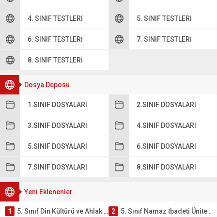
4. SINIF TESTLERI
5. SINIF TESTLERI
6. SINIF TESTLERI
7. SINIF TESTLERI
8. SINIF TESTLERI
Dosya Deposu
1.SINIF DOSYALARI
2.SINIF DOSYALARI
3.SINIF DOSYALARI
4.SINIF DOSYALARI
5.SINIF DOSYALARI
6.SINIF DOSYALARI
7.SINIF DOSYALARI
8.SINIF DOSYALARI
Yeni Eklenenler
1
5. Sınıf Din Kültürü ve Ahlak Bilgisi 2. Ünite: Namaz İbadeti Çalışmaları
2
5. Sınıf Namaz İbadeti Ünite Testi – Online Çöz