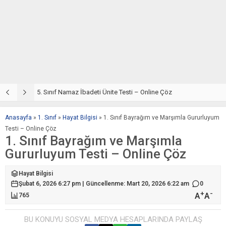
5. Sınıf Din Kültürü ve Ahlak Bilgisi 2. Ünite: Namaz İbadeti Çalışmaları
5. Sınıf Namaz İbadeti Ünite Testi – Online Çöz
5
Anasayfa
»
1. Sınıf
»
Hayat Bilgisi
»
1. Sınıf Bayrağım ve Marşımla Gururluyum
Testi – Online Çöz
1. Sınıf Bayrağım ve Marşımla
Gururluyum Testi – Online Çöz
Hayat Bilgisi
Şubat 6, 2026 6:27 pm | Güncellenme: Mart 20, 2026 6:22 am
0
+
-
A
A
765
BU KONUYU SOSYAL MEDYA HESAPLARINDA PAYLAŞ