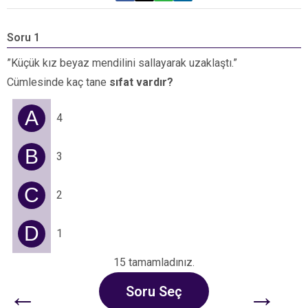
Soru 1
S
”Küçük kız beyaz mendilini sallayarak uzaklaştı.”
”
Cümlesinde kaç tane
sıfat vardır?
s
b
A
4
B
3
C
2
D
1
15 tamamladınız.
←
→
Soru Seç