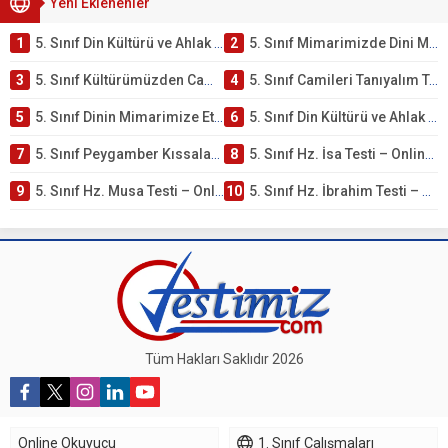
Yeni Eklenenler
1
5. Sınıf Din Kültürü ve Ahlak Bilgisi 4. Ünite: Mimarimizde Dini Motifler Çalışmaları
2
5. Sınıf Mimarimizde Dini Motifler Ünite Testi – Online Çöz
3
5. Sınıf Kültürümüzden Cami Örnekleri Testi – Online Çöz
4
5. Sınıf Camileri Tanıyalım Testi – Online Çöz
5
5. Sınıf Dinin Mimarimize Etkisi Testi – Online Çöz
6
5. Sınıf Din Kültürü ve Ahlak Bilgisi 4. Ünite: Peygamber Kıssaları Çalışmaları
7
5. Sınıf Peygamber Kıssaları Ünite Testi – Online Çöz
8
5. Sınıf Hz. İsa Testi – Online Çöz
9
5. Sınıf Hz. Musa Testi – Online Çöz
10
5. Sınıf Hz. İbrahim Testi – Online Çöz
Tüm Hakları Saklıdır 2026
Online Okuyucu
1. Sınıf Çalışmaları