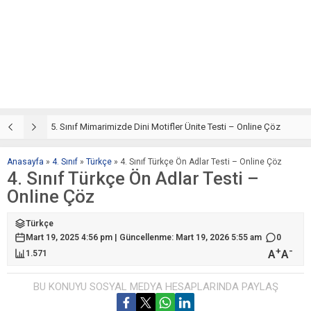
5. Sınıf Din Kültürü ve Ahlak Bilgisi 4. Ünite: Mimarimizde Dini Motifler Çalışmaları
5. Sınıf Mimarimizde Dini Motifler Ünite Testi – Online Çöz
5
Anasayfa
»
4. Sınıf
»
Türkçe
»
4. Sınıf Türkçe Ön Adlar Testi – Online Çöz
4. Sınıf Türkçe Ön Adlar Testi –
Online Çöz
Türkçe
Mart 19, 2025 4:56 pm | Güncellenme: Mart 19, 2026 5:55 am
0
+
-
A
A
1.571
BU KONUYU SOSYAL MEDYA HESAPLARINDA PAYLAŞ