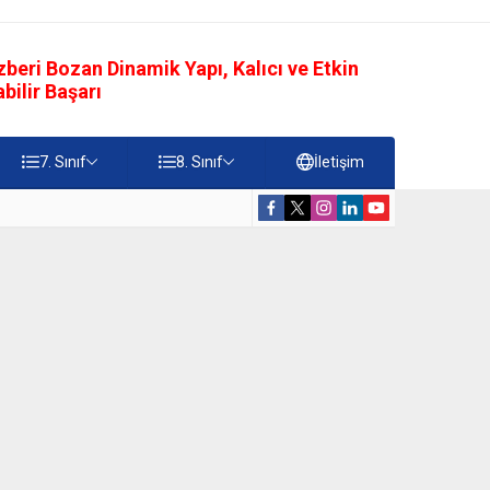
eri Bozan Dinamik Yapı, Kalıcı ve Etkin
ilir Başarı
7. Sınıf
8. Sınıf
İletişim
rdiği Faydalar Testi
5. Sınıf Namazı