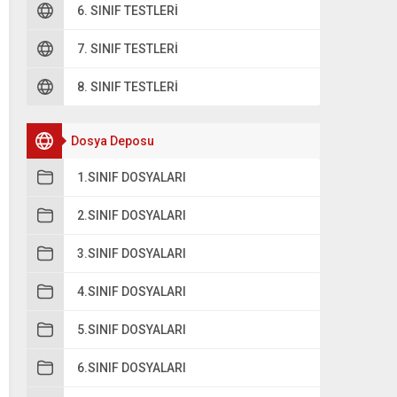
6. SINIF TESTLERI
C
Onlara minnet etme.
7. SINIF TESTLERI
8. SINIF TESTLERI
D
Sabreyle gönül.
Dosya Deposu
1.SINIF DOSYALARI
2.SINIF DOSYALARI
3.SINIF DOSYALARI
4.SINIF DOSYALARI
5.SINIF DOSYALARI
6.SINIF DOSYALARI