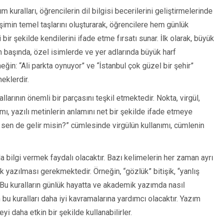
kuralları, öğrencilerin dil bilgisi becerilerini geliştirmelerinde
tişimin temel taşlarını oluşturarak, öğrencilere hem günlük
r şekilde kendilerini ifade etme fırsatı sunar. İlk olarak, büyük
n başında, özel isimlerde ve yer adlarında büyük harf
eğin: “Ali parkta oynuyor” ve “İstanbul çok güzel bir şehir”
eklerdir.
llarının önemli bir parçasını teşkil etmektedir. Nokta, virgül,
ımı, yazılı metinlerin anlamını net bir şekilde ifade etmeye
 sen de gelir misin?” cümlesinde virgülün kullanımı, cümlenin
da bilgi vermek faydalı olacaktır. Bazı kelimelerin her zaman ayrı
ik yazılması gerekmektedir. Örneğin, “gözlük” bitişik, “yanlış
 Bu kuralların günlük hayatta ve akademik yazımda nasıl
bu kuralları daha iyi kavramalarına yardımcı olacaktır. Yazım
yi daha etkin bir şekilde kullanabilirler.