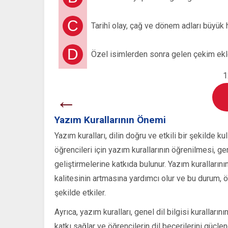
C
Tarihî olay, çağ ve dönem adları büyük h
D
Özel isimlerden sonra gelen çekim ekleri
1
←
Yazım Kurallarının Önemi
Yazım kuralları, dilin doğru ve etkili bir şekilde ku
öğrencileri için yazım kurallarının öğrenilmesi, ge
geliştirmelerine katkıda bulunur. Yazım kurallarını
kalitesinin artmasına yardımcı olur ve bu durum, öğ
şekilde etkiler.
Ayrıca, yazım kuralları, genel dil bilgisi kurallarını
katkı sağlar ve öğrencilerin dil becerilerini güç