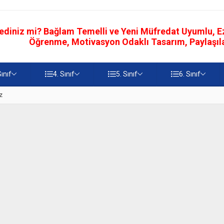
ediniz mi? Bağlam Temelli ve Yeni Müfredat Uyumlu, Ezb
Öğrenme, Motivasyon Odaklı Tasarım, Paylaşılab
Sınıf
4. Sınıf
5. Sınıf
6. Sınıf
z
5. Sınıf Namaz İbadetinin Geti