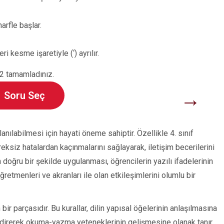
arfle başlar.
 kesme işaretiyle (‘) ayrılır.
2 tamamladınız.
→
Soru Seç
llanılabilmesi için hayati öneme sahiptir. Özellikle 4. sınıf
reksiz hatalardan kaçınmalarını sağlayarak, iletişim becerilerini
n doğru bir şekilde uygulanması, öğrencilerin yazılı ifadelerinin
retmenleri ve akranları ile olan etkileşimlerini olumlu bir
n bir parçasıdır. Bu kurallar, dilin yapısal öğelerinin anlaşılmasına
lendirerek okuma-yazma yeteneklerinin gelişmesine olanak tanır.