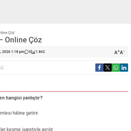
Online Çöz
 – Online Çöz
+
-
A
A
9, 2026 1:18 pm
0
1.842
AŞ
S
den hangisi yanlıştır?
A
mlesi hâline getirir.
er kesme işaretiyle ayrılır.