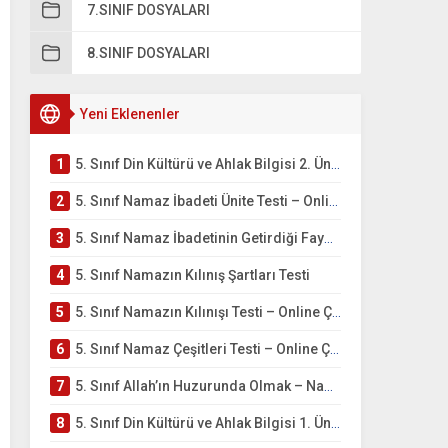
7.SINIF DOSYALARI
8.SINIF DOSYALARI
Yeni Eklenenler
1
5. Sınıf Din Kültürü ve Ahlak Bilgisi 2. Ünite: Namaz İbadeti Çalışmaları
2
5. Sınıf Namaz İbadeti Ünite Testi – Online Çöz
3
5. Sınıf Namaz İbadetinin Getirdiği Faydalar Testi
4
5. Sınıf Namazın Kılınış Şartları Testi
5
5. Sınıf Namazın Kılınışı Testi – Online Çöz
6
5. Sınıf Namaz Çeşitleri Testi – Online Çöz
7
5. Sınıf Allah’ın Huzurunda Olmak – Namaz İbadeti Testi
8
5. Sınıf Din Kültürü ve Ahlak Bilgisi 1. Ünite: Allah İnancı Çalışmaları