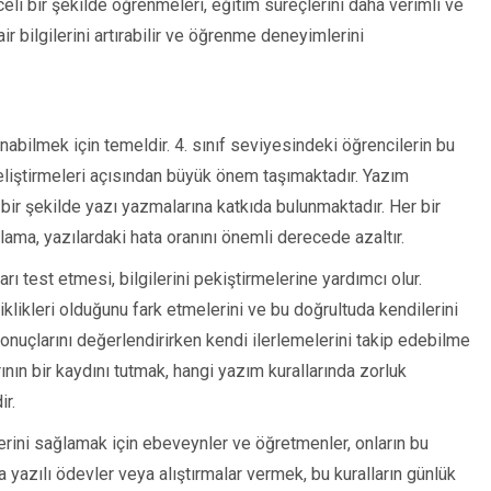
celi bir şekilde öğrenmeleri, eğitim süreçlerini daha verimli ve
dair bilgilerini artırabilir ve öğrenme deneyimlerini
llanabilmek için temeldir. 4. sınıf seviyesindeki öğrencilerin bu
 geliştirmeleri açısından büyük önem taşımaktadır. Yazım
bir şekilde yazı yazmalarına katkıda bulunmaktadır. Her bir
ulama, yazılardaki hata oranını önemli derecede azaltır.
arı test etmesi, bilgilerini pekiştirmelerine yardımcı olur.
iklikleri olduğunu fark etmelerini ve bu doğrultuda kendilerini
sonuçlarını değerlendirirken kendi ilerlemelerini takip edebilme
rının bir kaydını tutmak, hangi yazım kurallarında zorluk
ir.
erini sağlamak için ebeveynler ve öğretmenler, onların bu
la yazılı ödevler veya alıştırmalar vermek, bu kuralların günlük