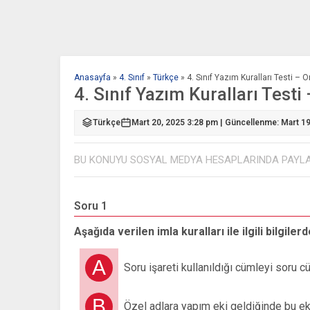
Anasayfa
»
4. Sınıf
»
Türkçe
»
4. Sınıf Yazım Kuralları Testi – 
4. Sınıf Yazım Kuralları Testi
Türkçe
Mart 20, 2025 3:28 pm | Güncellenme: Mart 1
BU KONUYU SOSYAL MEDYA HESAPLARINDA PAYL
Soru 1
Aşağıda verilen imla kuralları ile ilgili bilgiler
A
Soru işareti kullanıldığı cümleyi soru cü
B
Özel adlara yapım eki geldiğinde bu ekl