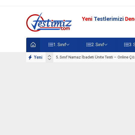
Yeni
Testlerimizi
Den
1. Sınıf
2. Sınıf
3. 
lışmaları
Yeni
5. Sınıf Namaz İbadeti Ünite Testi – Online Çö