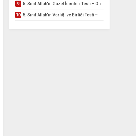
9
5. Sınıf Allah’ın Güzel İsimleri Testi – Online Çöz
10
5. Sınıf Allah’ın Varlığı ve Birliği Testi – Online Çöz