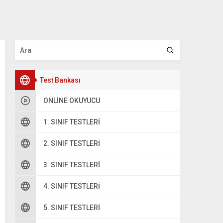
Test Bankası
ONLINE OKUYUCU
1. SINIF TESTLERI
2. SINIF TESTLERI
oru 2
3. SINIF TESTLERI
şağıdaki cümlelerin hangisinde bir yazım yanlışı yapılmıştır?
4. SINIF TESTLERI
A
Olayı öğrenince kahr oldu.
5. SINIF TESTLERI
B
Teklifimizi kabul etmediler.