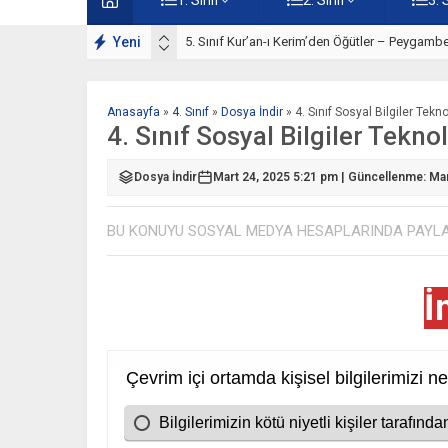
Yeni
5. Sınıf Kur’an-ı Kerim’den Öğütler – Peygambe
Anasayfa
»
4. Sınıf
»
Dosya İndir
»
4. Sınıf Sosyal Bilgiler Tekn
4. Sınıf Sosyal Bilgiler Tekno
Dosya İndir
Mart 24, 2025 5:21 pm | Güncellenme: Ma
BU KONUYU SOSYAL MEDYA HESAPLARINDA PAYL
İ