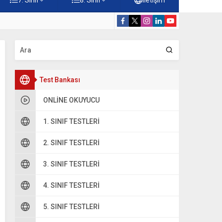
amberler Testi – Online Çöz
5. Sınıf Din Kü
Test Bankası
ONLINE OKUYUCU
1. SINIF TESTLERI
2. SINIF TESTLERI
3. SINIF TESTLERI
4. SINIF TESTLERI
5. SINIF TESTLERI