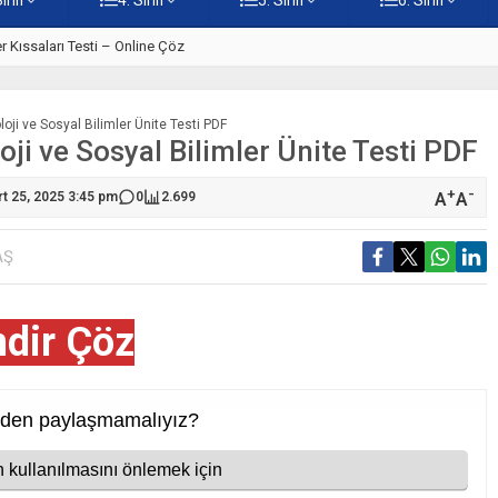
r Kıssaları Testi – Online Çöz
5. Sınıf Allah’ın Elçileri: Peyg
oloji ve Sosyal Bilimler Ünite Testi PDF
loji ve Sosyal Bilimler Ünite Testi PDF
+
-
A
A
rt 25, 2025 3:45 pm
0
2.699
AŞ
ndir Çöz