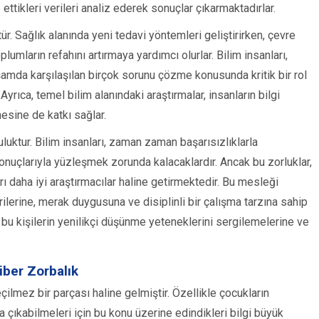
tikleri verileri analiz ederek sonuçlar çıkarmaktadırlar.
ür. Sağlık alanında yeni tedavi yöntemleri geliştirirken, çevre
lumların refahını artırmaya yardımcı olurlar. Bilim insanları,
amda karşılaşılan birçok sorunu çözme konusunda kritik bir rol
 Ayrıca, temel bilim alanındaki araştırmalar, insanların bilgi
esine de katkı sağlar.
uluktur. Bilim insanları, zaman zaman başarısızlıklarla
onuçlarıyla yüzleşmek zorunda kalacaklardır. Ancak bu zorluklar,
arı daha iyi araştırmacılar haline getirmektedir. Bu mesleği
lerine, merak duygusuna ve disiplinli bir çalışma tarzına sahip
 bu kişilerin yenilikçi düşünme yeteneklerini sergilemelerine ve
Siber Zorbalık
ilmez bir parçası haline gelmiştir. Özellikle çocukların
şa çıkabilmeleri için bu konu üzerine edindikleri bilgi büyük