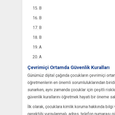
B
B
B
B
A
A
Çevrimiçi Ortamda Güvenlik Kuralları
Günümüz dijital çağında çocukların çevrimiçi ort
öğretmenlerin en önemli sorumluluklarından biridir
sunarken, aynı zamanda çocuklar için çeşitli risk
güvenlik kurallarını öğretmek hayati bir öneme sah
İlk olarak, çocuklara kimlik koruma hakkında bilgi 
gerektiği vurgulanmalı, adres, telefon numarası gi