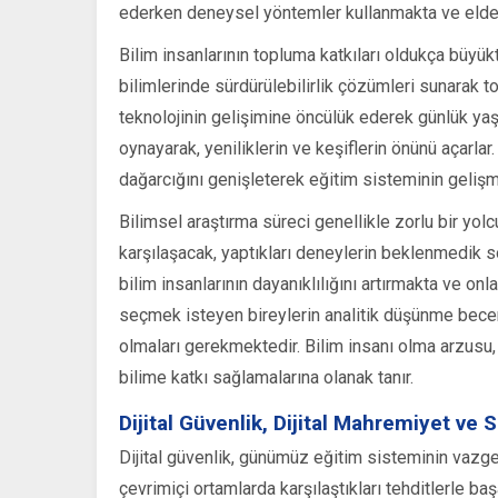
ederken deneysel yöntemler kullanmakta ve elde et
Bilim insanlarının topluma katkıları oldukça büyükt
bilimlerinde sürdürülebilirlik çözümleri sunarak top
teknolojinin gelişimine öncülük ederek günlük yaş
oynayarak, yeniliklerin ve keşiflerin önünü açarlar.
dağarcığını genişleterek eğitim sisteminin gelişm
Bilimsel araştırma süreci genellikle zorlu bir yolc
karşılaşacak, yaptıkları deneylerin beklenmedik s
bilim insanlarının dayanıklılığını artırmakta ve onl
seçmek isteyen bireylerin analitik düşünme beceri
olmaları gerekmektedir. Bilim insanı olma arzusu,
bilime katkı sağlamalarına olanak tanır.
Dijital Güvenlik, Dijital Mahremiyet ve 
Dijital güvenlik, günümüz eğitim sisteminin vazgeç
çevrimiçi ortamlarda karşılaştıkları tehditlerle ba