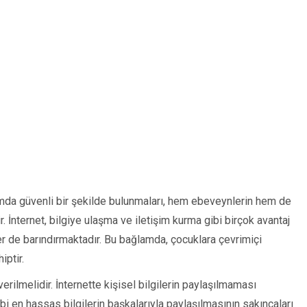
amda güvenli bir şekilde bulunmaları, hem ebeveynlerin hem de
. İnternet, bilgiye ulaşma ve iletişim kurma gibi birçok avantaj
ler de barındırmaktadır. Bu bağlamda, çocuklara çevrimiçi
iptir.
verilmelidir. İnternette kişisel bilgilerin paylaşılmaması
bi en hassas bilgilerin başkalarıyla paylaşılmasının sakıncaları