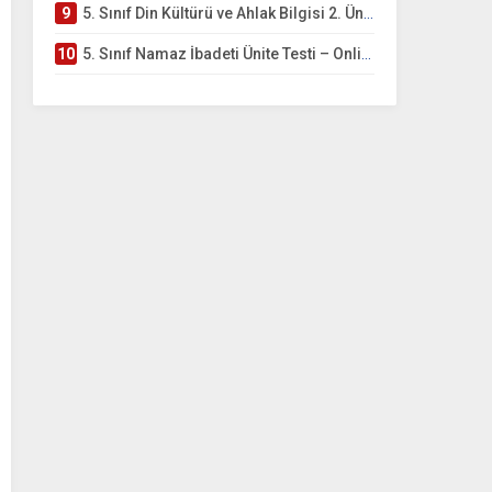
9
5. Sınıf Din Kültürü ve Ahlak Bilgisi 2. Ünite: Namaz İbadeti Çalışmaları
10
5. Sınıf Namaz İbadeti Ünite Testi – Online Çöz