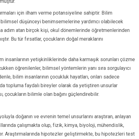
ymuştur.
rtırmaları için ilham verme potansiyeline sahiptir. Bilim
in bilimsel düşünceyi benimsemelerine yardımcı olabilecek
na adım atan birçok kişi, okul dönemlerinde öğretmenlerinden
ştır. Bu tür fırsatlar, çocukların doğal meraklarını
im insanlarının yetişkinliklerinde daha karmaşık sorunları çözme
cukken öğrenilenler, bilimsel yöntemlerin yanı sıra sorgulayıcı
enle, bilim insanlarının çocukluk hayatları, onları sadece
da topluma faydalı bireyler olarak da yetiştiren unsurlar
, çocukların bilimle olan bağını güçlendirebilir.
oluyla doğanın ve evrenin temel unsurlarını araştıran, anlayan
dallarında çalışmakta olup, fizik, kimya, biyoloji, mühendislik,
r. Araştırmalarında hipotezler geliştirmekte, bu hipotezleri test