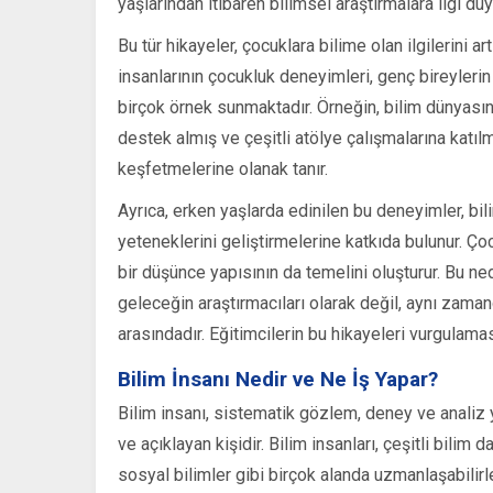
yaşlarından itibaren bilimsel araştırmalara ilgi du
Bu tür hikayeler, çocuklara bilime olan ilgilerini a
insanlarının çocukluk deneyimleri, genç bireyler
birçok örnek sunmaktadır. Örneğin, bilim dünyası
destek almış ve çeşitli atölye çalışmalarına katılmı
keşfetmelerine olanak tanır.
Ayrıca, erken yaşlarda edinilen bu deneyimler, bil
yeteneklerini geliştirmelerine katkıda bulunur. Ço
bir düşünce yapısının da temelini oluşturur. Bu ned
geleceğin araştırmacıları olarak değil, aynı zaman
arasındadır. Eğitimcilerin bu hikayeleri vurgulaması
Bilim İnsanı Nedir ve Ne İş Yapar?
Bilim insanı, sistematik gözlem, deney ve analiz y
ve açıklayan kişidir. Bilim insanları, çeşitli bilim 
sosyal bilimler gibi birçok alanda uzmanlaşabilirle