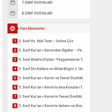
7.SINIF DOSYALARI
8.SINIF DOSYALARI
Yeni Eklenenler
1
5. Sınıf Hz. Nuh Testi – Online Çöz
2
5. Sınıf Kur’an-ı Kerim’den Öğütler – Peygamber Kıssaları Testi – Online Çöz
3
5. Sınıf Allah’ın Elçileri: Peygamberler Testi – Online Çöz
4
5. Sınıf Din Kültürü ve Ahlak Bilgisi 2. Ünite: Kur’an-ı Kerim Çalışmaları
5
5. Sınıf Kur’an-ı Kerim ve Temel Özellikleri Testi – Online Çöz
6
5. Sınıf Kur’an-ı Kerim’in Ana Konuları Testi – Online Çöz
7
5. Sınıf Kur’an-ı Kerim’in Temel Özellikleri ve Önemi Testi – Online Çöz
8
5. Sınıf Kur’an-ı Kerim’in Anlamı ve Önemi Testi – Online Çöz