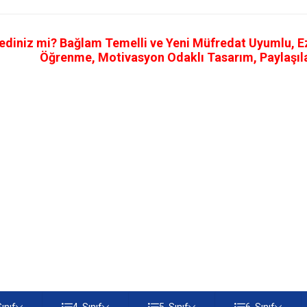
ediniz mi? Bağlam Temelli ve Yeni Müfredat Uyumlu, Ezb
Öğrenme, Motivasyon Odaklı Tasarım, Paylaşılab
Sınıf
4. Sınıf
5. Sınıf
6. Sınıf