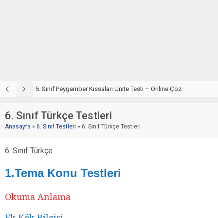
5. Sınıf Din Kültürü ve Ahlak Bilgisi 4. Ünite: Peygamber Kıssaları Çalışmaları
5. Sınıf Peygamber Kıssaları Ünite Testi – Online Çöz
5
6. Sınıf Türkçe Testleri
Anasayfa
»
6. Sınıf Testleri
»
6. Sınıf Türkçe Testleri
6. Sınıf Türkçe
1.Tema Konu Testleri
Okuma Anlama
Ek Kök Bilgisi