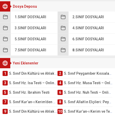
Dosya Deposu
1.SINIF DOSYALARI
2.SINIF DOSYALARI
3.SINIF DOSYALARI
4.SINIF DOSYALARI
5.SINIF DOSYALARI
6.SINIF DOSYALARI
7.SINIF DOSYALARI
8.SINIF DOSYALARI
Yeni Eklenenler
1
5. Sınıf Din Kültürü ve Ahlak Bilgisi 4. Ünite: Peygamber Kıssaları Çalışmaları
2
5. Sınıf Peygamber Kıssaları Ünite Testi – Online Çöz
3
5. Sınıf Hz. İsa Testi – Online Çöz
4
5. Sınıf Hz. Musa Testi – Online Çöz
5
5. Sınıf Hz. İbrahim Testi
6
5. Sınıf Hz. Nuh Testi – Online Çöz
7
5. Sınıf Kur’an-ı Kerim’den Öğütler – Peygamber Kıssaları Testi – Online Çöz
8
5. Sınıf Allah’ın Elçileri: Peygamberler Testi – Online Çöz
9
5. Sınıf Din Kültürü ve Ahlak Bilgisi 3. Ünite: Kur’an-ı Kerim Çalışmaları
10
5. Sınıf Kur’an-ı Kerim ve Temel Özellikleri Testi – Online Çöz