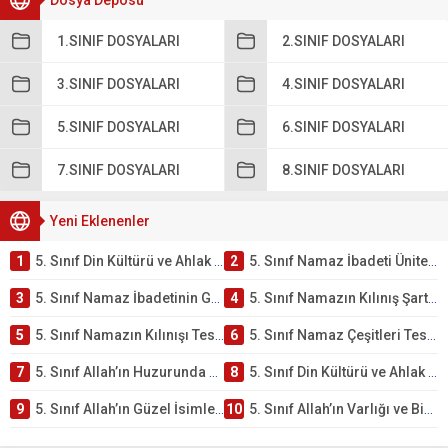
Dosya Deposu
1.SINIF DOSYALARI
2.SINIF DOSYALARI
3.SINIF DOSYALARI
4.SINIF DOSYALARI
5.SINIF DOSYALARI
6.SINIF DOSYALARI
7.SINIF DOSYALARI
8.SINIF DOSYALARI
Yeni Eklenenler
1
5. Sınıf Din Kültürü ve Ahlak Bilgisi 2. Ünite: Namaz İbadeti Çalışmaları
2
5. Sınıf Namaz İbadeti Ünite Testi – Online Çöz
3
5. Sınıf Namaz İbadetinin Getirdiği Faydalar Testi
4
5. Sınıf Namazın Kılınış Şartları Testi
5
5. Sınıf Namazın Kılınışı Testi – Online Çöz
6
5. Sınıf Namaz Çeşitleri Testi – Online Çöz
7
5. Sınıf Allah’ın Huzurunda Olmak – Namaz İbadeti Testi
8
5. Sınıf Din Kültürü ve Ahlak Bilgisi 1. Ünite: Allah İnancı Çalışmaları
9
5. Sınıf Allah’ın Güzel İsimleri Testi – Online Çöz
10
5. Sınıf Allah’ın Varlığı ve Birliği Testi – Online Çöz