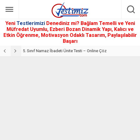
Yeni
Testlerimizi
Denediniz mi? Bağlam Temelli ve Yeni
Müfredat Uyumlu, Ezberi Bozan Dinamik Yapı, Kalıcı ve
Etkin Öğrenme, Motivasyon Odaklı Tasarım, Paylaşılabilir
Başarı
5. Sınıf Din Kültürü ve Ahlak Bilgisi 2. Ünite: Namaz İbadeti Çalışmaları
5. Sınıf Namaz İbadeti Ünite Testi – Online Çöz
5