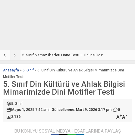
5. Sınıf Din Kültürü ve Ahlak Bilgisi 2. Ünite: Namaz İbadeti Çalışmaları
5. Sınıf Namaz İbadeti Ünite Testi – Online Çöz
5
Anasayfa
»
5. Sınıf
»
5. Sınıf Din Kültürü ve Ahlak Bilgisi Mimarimizde Dini
Motifler Testi
5. Sınıf Din Kültürü ve Ahlak Bilgisi
Mimarimizde Dini Motifler Testi
5. Sınıf
Mayıs 1, 2025 7:42 am | Güncellenme: Mart 9, 2026 3:17 pm
0
+
-
A
A
2.136
BU KONUYU SOSYAL MEDYA HESAPLARINDA PAYLAŞ