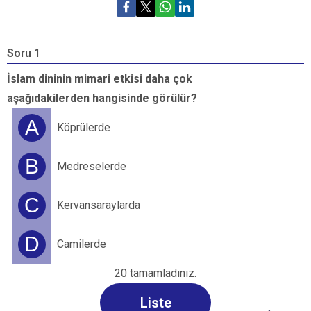
Soru 1
S
İslam dininin mimari etkisi daha çok
A
aşağıdakilerden hangisinde görülür?
g
k
A
Köprülerde
B
Medreselerde
C
Kervansaraylarda
D
Camilerde
20 tamamladınız.
→
Liste