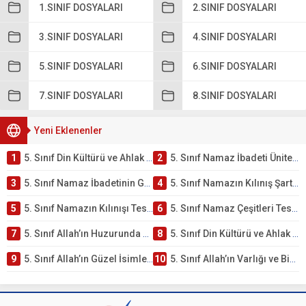
1.SINIF DOSYALARI
2.SINIF DOSYALARI
3.SINIF DOSYALARI
4.SINIF DOSYALARI
5.SINIF DOSYALARI
6.SINIF DOSYALARI
7.SINIF DOSYALARI
8.SINIF DOSYALARI
Yeni Eklenenler
1
5. Sınıf Din Kültürü ve Ahlak Bilgisi 2. Ünite: Namaz İbadeti Çalışmaları
2
5. Sınıf Namaz İbadeti Ünite Testi – Online Çöz
3
5. Sınıf Namaz İbadetinin Getirdiği Faydalar Testi
4
5. Sınıf Namazın Kılınış Şartları Testi
5
5. Sınıf Namazın Kılınışı Testi – Online Çöz
6
5. Sınıf Namaz Çeşitleri Testi – Online Çöz
7
5. Sınıf Allah’ın Huzurunda Olmak – Namaz İbadeti Testi
8
5. Sınıf Din Kültürü ve Ahlak Bilgisi 1. Ünite: Allah İnancı Çalışmaları
9
5. Sınıf Allah’ın Güzel İsimleri Testi – Online Çöz
10
5. Sınıf Allah’ın Varlığı ve Birliği Testi – Online Çöz