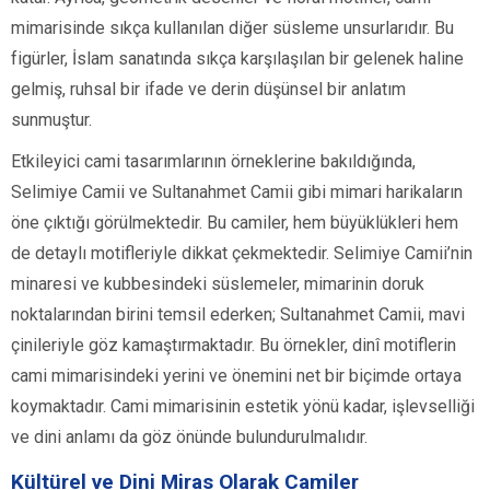
mimarisinde sıkça kullanılan diğer süsleme unsurlarıdır. Bu
figürler, İslam sanatında sıkça karşılaşılan bir gelenek haline
gelmiş, ruhsal bir ifade ve derin düşünsel bir anlatım
sunmuştur.
Etkileyici cami tasarımlarının örneklerine bakıldığında,
Selimiye Camii ve Sultanahmet Camii gibi mimari harikaların
öne çıktığı görülmektedir. Bu camiler, hem büyüklükleri hem
de detaylı motifleriyle dikkat çekmektedir. Selimiye Camii’nin
minaresi ve kubbesindeki süslemeler, mimarinin doruk
noktalarından birini temsil ederken; Sultanahmet Camii, mavi
çinileriyle göz kamaştırmaktadır. Bu örnekler, dinî motiflerin
cami mimarisindeki yerini ve önemini net bir biçimde ortaya
koymaktadır. Cami mimarisinin estetik yönü kadar, işlevselliği
ve dini anlamı da göz önünde bulundurulmalıdır.
Kültürel ve Dini Miras Olarak Camiler