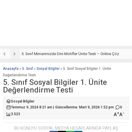
5. Sınıf Din Kültürü ve Ahlak Bilgisi 4. Ünite: Mimarimizde Dini Motifler Çalışmaları
5. Sınıf Mimarimizde Dini Motifler Ünite Testi – Online Çöz
5
Anasayfa
»
5. Sınıf
»
Sosyal Bilgiler
»
5. Sınıf Sosyal Bilgiler 1. Ünite
Değerlendirme Testi
5. Sınıf Sosyal Bilgiler 1. Ünite
Değerlendirme Testi
Sosyal Bilgiler
Temmuz 9, 2024 8:21 am | Güncellenme: Mart 9, 2026 1:52 pm
0
+
-
A
A
3.523
BU KONUYU SOSYAL MEDYA HESAPLARINDA PAYLAŞ