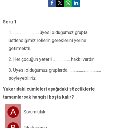
Soru 1
S
……………………….üyesi olduğumuz grupta
“
üstlendiğimiz rollerin gereklerini yerine
h
getirmektir.
k
ç
Her çocuğun yeterli ……………… hakkı vardır.
Üyesi olduğumuz gruplarda …………………………….
söyleyebiliriz.
Yukarıdaki cümleleri aşağıdaki sözcüklerle
tamamlarsak hangisi boşta kalır?
A
Sorumluluk
B
Fikirlerimizi