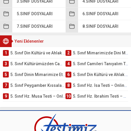
3.SINIF DOSYALARI
4.SINIF DOSYALARI
5.SINIF DOSYALARI
6.SINIF DOSYALARI
7.SINIF DOSYALARI
8.SINIF DOSYALARI
Yeni Eklenenler
1
5. Sınıf Din Kültürü ve Ahlak Bilgisi 4. Ünite: Mimarimizde Dini Motifler Çalışmaları
2
5. Sınıf Mimarimizde Dini Motifler Ünite Testi – Online Çöz
3
5. Sınıf Kültürümüzden Cami Örnekleri Testi – Online Çöz
4
5. Sınıf Camileri Tanıyalım Testi – Online Çöz
5
5. Sınıf Dinin Mimarimize Etkisi Testi – Online Çöz
6
5. Sınıf Din Kültürü ve Ahlak Bilgisi 4. Ünite: Peygamber Kıssaları Çalışmaları
7
5. Sınıf Peygamber Kıssaları Ünite Testi – Online Çöz
8
5. Sınıf Hz. İsa Testi – Online Çöz
9
5. Sınıf Hz. Musa Testi – Online Çöz
10
5. Sınıf Hz. İbrahim Testi – Online Çöz