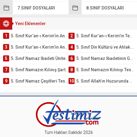
7.SINIF DOSYALARI
8.SINIF DOSYALARI
Yeni Eklenenler
1
5. Sınıf Kur’an-ı Kerim’in Ana Konuları Testi – Online Çöz
2
5. Sınıf Kur’an-ı Kerim’in Temel Özellikleri ve Önemi Testi – Online Çöz
3
5. Sınıf Kur’an-ı Kerim’in Anlamı ve Önemi Testi – Online Çöz
4
5. Sınıf Din Kültürü ve Ahlak Bilgisi 2. Ünite: Namaz İbadeti Çalışmaları
5
5. Sınıf Namaz İbadeti Ünite Testi – Online Çöz
6
5. Sınıf Namaz İbadetinin Getirdiği Faydalar Testi
7
5. Sınıf Namazın Kılınış Şartları Testi
8
5. Sınıf Namazın Kılınışı Testi – Online Çöz
9
5. Sınıf Namaz Çeşitleri Testi – Online Çöz
10
5. Sınıf Allah’ın Huzurunda Olmak – Namaz İbadeti Testi
Tüm Hakları Saklıdır 2026