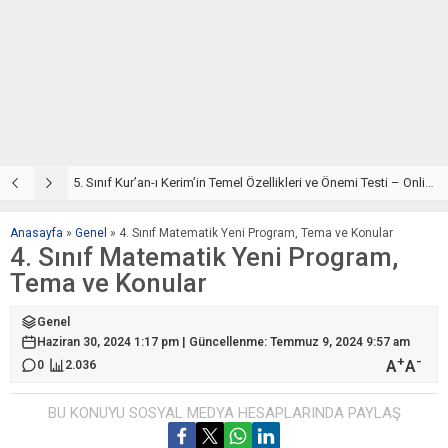
e Çöz
5. Sınıf Kur’an-ı Kerim’in Temel Özellikleri ve Önemi Testi – Online Çöz
5
Anasayfa
»
Genel
»
4. Sınıf Matematik Yeni Program, Tema ve Konular
4. Sınıf Matematik Yeni Program,
Tema ve Konular
Genel
Haziran 30, 2024 1:17 pm | Güncellenme: Temmuz 9, 2024 9:57 am
+
-
A
A
0
2.036
BU KONUYU SOSYAL MEDYA HESAPLARINDA PAYLAŞ