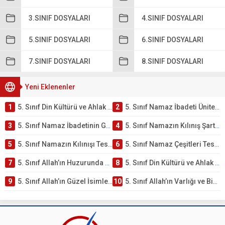
3.SINIF DOSYALARI
4.SINIF DOSYALARI
5.SINIF DOSYALARI
6.SINIF DOSYALARI
7.SINIF DOSYALARI
8.SINIF DOSYALARI
Yeni Eklenenler
1
5. Sınıf Din Kültürü ve Ahlak Bilgisi 2. Ünite: Namaz İbadeti Çalışmaları
2
5. Sınıf Namaz İbadeti Ünite Testi – Online Çöz
3
5. Sınıf Namaz İbadetinin Getirdiği Faydalar Testi
4
5. Sınıf Namazın Kılınış Şartları Testi
5
5. Sınıf Namazın Kılınışı Testi – Online Çöz
6
5. Sınıf Namaz Çeşitleri Testi – Online Çöz
7
5. Sınıf Allah’ın Huzurunda Olmak – Namaz İbadeti Testi
8
5. Sınıf Din Kültürü ve Ahlak Bilgisi 1. Ünite: Allah İnancı Çalışmaları
9
5. Sınıf Allah’ın Güzel İsimleri Testi – Online Çöz
10
5. Sınıf Allah’ın Varlığı ve Birliği Testi – Online Çöz