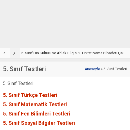
5. Sınıf Din Kültürü ve Ahlak Bilgisi 2. Ünite: Namaz İbadeti Çalışmaları
5. Sınıf Namaz İbadeti Ünite Testi – Online Çöz
5
5. Sınıf Testleri
Anasayfa
»
5. Sınıf Testleri
5. Sınıf Testleri
5. Sınıf Türkçe Testleri
5. Sınıf Matematik Testleri
5. Sınıf Fen Bilimleri Testleri
5. Sınıf Sosyal Bilgiler Testleri