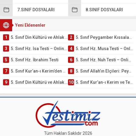
7.SINIF DOSYALARI
8.SINIF DOSYALARI
Yeni Eklenenler
1
5. Sınıf Din Kültürü ve Ahlak Bilgisi 4. Ünite: Peygamber Kıssaları Çalışmaları
2
5. Sınıf Peygamber Kıssaları Ünite Testi – Online Çöz
3
5. Sınıf Hz. İsa Testi – Online Çöz
4
5. Sınıf Hz. Musa Testi – Online Çöz
5
5. Sınıf Hz. İbrahim Testi
6
5. Sınıf Hz. Nuh Testi – Online Çöz
7
5. Sınıf Kur’an-ı Kerim’den Öğütler – Peygamber Kıssaları Testi – Online Çöz
8
5. Sınıf Allah’ın Elçileri: Peygamberler Testi – Online Çöz
9
5. Sınıf Din Kültürü ve Ahlak Bilgisi 3. Ünite: Kur’an-ı Kerim Çalışmaları
10
5. Sınıf Kur’an-ı Kerim ve Temel Özellikleri Testi – Online Çöz
Tüm Hakları Saklıdır 2026