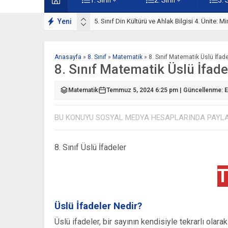
Motifler Çalışmaları
Yeni
5. Sınıf Mimarimizde Dini Motifler Ünite Testi
Anasayfa
»
8. Sınıf
»
Matematik
»
8. Sınıf Matematik Üslü İfade
8. Sınıf Matematik Üslü İfade
Matematik
Temmuz 5, 2024 6:25 pm | Güncellenme: Ey
BU KONUYU SOSYAL MEDYA HESAPLARINDA PAYL
8. Sınıf Üslü İfadeler
T
Üslü İfadeler Nedir?
Üslü ifadeler, bir sayının kendisiyle tekrarlı ola