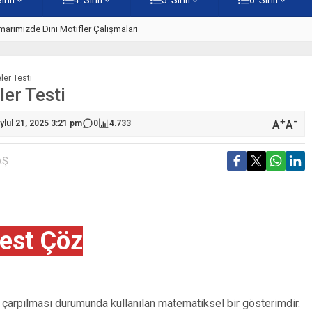
 – Online Çöz
5. Sınıf Kültürümüzden Cami Ö
ler Testi
ler Testi
+
-
A
A
lül 21, 2025 3:21 pm
0
4.733
AŞ
est Çöz
rak çarpılması durumunda kullanılan matematiksel bir gösterimdir.