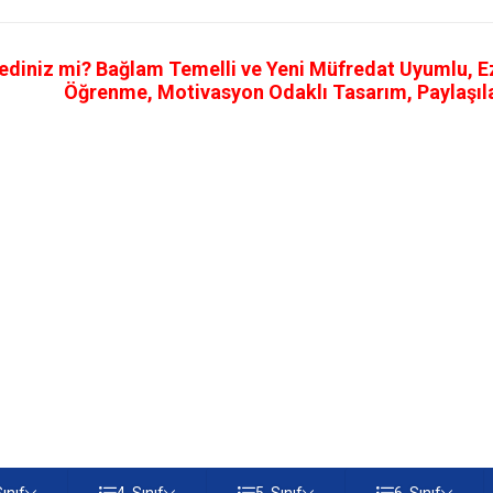
ediniz mi? Bağlam Temelli ve Yeni Müfredat Uyumlu, Ezb
Öğrenme, Motivasyon Odaklı Tasarım, Paylaşılab
Sınıf
4. Sınıf
5. Sınıf
6. Sınıf