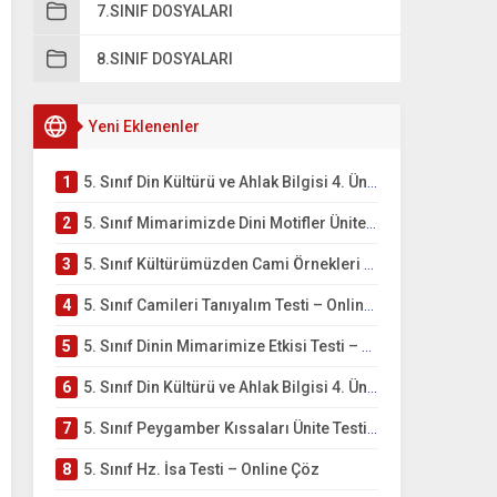
7.SINIF DOSYALARI
8.SINIF DOSYALARI
Yeni Eklenenler
1
5. Sınıf Din Kültürü ve Ahlak Bilgisi 4. Ünite: Mimarimizde Dini Motifler Çalışmaları
2
5. Sınıf Mimarimizde Dini Motifler Ünite Testi – Online Çöz
3
5. Sınıf Kültürümüzden Cami Örnekleri Testi – Online Çöz
4
5. Sınıf Camileri Tanıyalım Testi – Online Çöz
5
5. Sınıf Dinin Mimarimize Etkisi Testi – Online Çöz
6
5. Sınıf Din Kültürü ve Ahlak Bilgisi 4. Ünite: Peygamber Kıssaları Çalışmaları
7
5. Sınıf Peygamber Kıssaları Ünite Testi – Online Çöz
8
5. Sınıf Hz. İsa Testi – Online Çöz