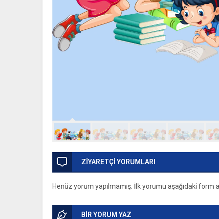
ZİYARETÇİ YORUMLARI
Henüz yorum yapılmamış. İlk yorumu aşağıdaki form arac
BİR YORUM YAZ