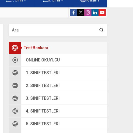
rnekleri Testi – Online Çöz
5. Sınıf Camil
Test Bankası
ONLINE OKUYUCU
1. SINIF TESTLERI
2. SINIF TESTLERI
3. SINIF TESTLERI
4. SINIF TESTLERI
5. SINIF TESTLERI