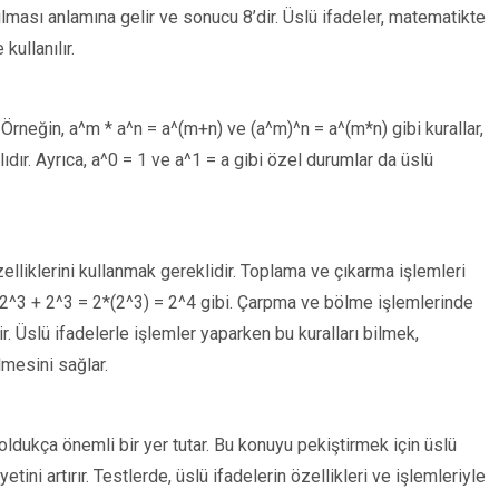
ılması anlamına gelir ve sonucu 8’dir. Üslü ifadeler, matematikte
ullanılır.
r. Örneğin, a^m * a^n = a^(m+n) ve (a^m)^n = a^(m*n) gibi kurallar,
ıdır. Ayrıca, a^0 = 1 ve a^1 = a gibi özel durumlar da üslü
zelliklerini kullanmak gereklidir. Toplama ve çıkarma işlemleri
n, 2^3 + 2^3 = 2*(2^3) = 2^4 gibi. Çarpma ve bölme işlemlerinde
r. Üslü ifadelerle işlemler yaparken bu kuralları bilmek,
lmesini sağlar.
oldukça önemli bir yer tutar. Bu konuyu pekiştirmek için üslü
ini artırır. Testlerde, üslü ifadelerin özellikleri ve işlemleriyle