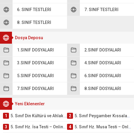
6. SINIF TESTLERI
7. SINIF TESTLERI
8. SINIF TESTLERI
Dosya Deposu
1.SINIF DOSYALARI
2.SINIF DOSYALARI
3.SINIF DOSYALARI
4.SINIF DOSYALARI
5.SINIF DOSYALARI
6.SINIF DOSYALARI
7.SINIF DOSYALARI
8.SINIF DOSYALARI
Yeni Eklenenler
1
5. Sınıf Din Kültürü ve Ahlak Bilgisi 4. Ünite: Peygamber Kıssaları Çalışmaları
2
5. Sınıf Peygamber Kıssaları Ünite Testi – Online Çöz
3
5. Sınıf Hz. İsa Testi – Online Çöz
4
5. Sınıf Hz. Musa Testi – Online Çöz