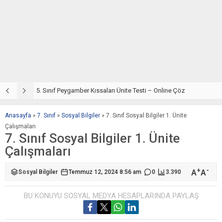
5. Sınıf Din Kültürü ve Ahlak Bilgisi 4. Ünite: Peygamber Kıssaları Çalışmaları
5. Sınıf Peygamber Kıssaları Ünite Testi – Online Çöz
5
Anasayfa
»
7. Sınıf
»
Sosyal Bilgiler
»
7. Sınıf Sosyal Bilgiler 1. Ünite
Çalışmaları
7. Sınıf Sosyal Bilgiler 1. Ünite
Çalışmaları
+
-
A
A
Sosyal Bilgiler
Temmuz 12, 2024 8:56 am
0
3.390
BU KONUYU SOSYAL MEDYA HESAPLARINDA PAYLAŞ