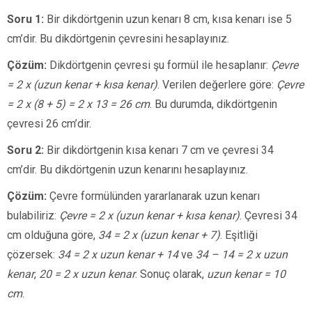
Soru 1:
Bir dikdörtgenin uzun kenarı 8 cm, kısa kenarı ise 5
cm’dir. Bu dikdörtgenin çevresini hesaplayınız.
Çözüm:
Dikdörtgenin çevresi şu formül ile hesaplanır:
Çevre
= 2 x (uzun kenar + kısa kenar)
. Verilen değerlere göre:
Çevre
= 2 x (8 + 5) = 2 x 13 = 26 cm
. Bu durumda, dikdörtgenin
çevresi 26 cm’dir.
Soru 2:
Bir dikdörtgenin kısa kenarı 7 cm ve çevresi 34
cm’dir. Bu dikdörtgenin uzun kenarını hesaplayınız.
Çözüm:
Çevre formülünden yararlanarak uzun kenarı
bulabiliriz:
Çevre = 2 x (uzun kenar + kısa kenar)
. Çevresi 34
cm olduğuna göre,
34 = 2 x (uzun kenar + 7)
. Eşitliği
çözersek:
34 = 2 x uzun kenar + 14
ve
34 – 14 = 2 x uzun
kenar
,
20 = 2 x uzun kenar
. Sonuç olarak,
uzun kenar = 10
cm
.