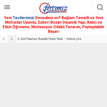
Yeni
Testlerimizi
Denediniz mi? Bağlam Temelli ve Yeni
Müfredat Uyumlu, Ezberi Bozan Dinamik Yapı, Kalıcı ve
Etkin Öğrenme, Motivasyon Odaklı Tasarım, Paylaşılabilir
Başarı
5. Sınıf Din Kültürü ve Ahlak Bilgisi 2. Ünite: Namaz İbadeti Çalışmaları
5. Sınıf Namaz İbadeti Ünite Testi – Online Çöz
5