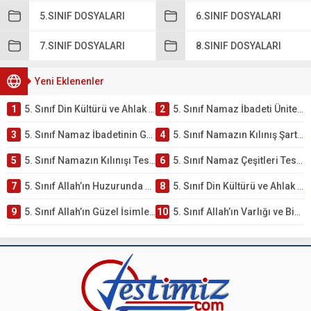
5.SINIF DOSYALARI
6.SINIF DOSYALARI
7.SINIF DOSYALARI
8.SINIF DOSYALARI
Yeni Eklenenler
1
5. Sınıf Din Kültürü ve Ahlak Bilgisi 2. Ünite: Namaz İbadeti Çalışmaları
2
5. Sınıf Namaz İbadeti Ünite Testi – Online Çöz
3
5. Sınıf Namaz İbadetinin Getirdiği Faydalar Testi
4
5. Sınıf Namazın Kılınış Şartları Testi
5
5. Sınıf Namazın Kılınışı Testi – Online Çöz
6
5. Sınıf Namaz Çeşitleri Testi – Online Çöz
7
5. Sınıf Allah’ın Huzurunda Olmak – Namaz İbadeti Testi
8
5. Sınıf Din Kültürü ve Ahlak Bilgisi 1. Ünite: Allah İnancı Çalışmaları
9
5. Sınıf Allah’ın Güzel İsimleri Testi – Online Çöz
10
5. Sınıf Allah’ın Varlığı ve Birliği Testi – Online Çöz