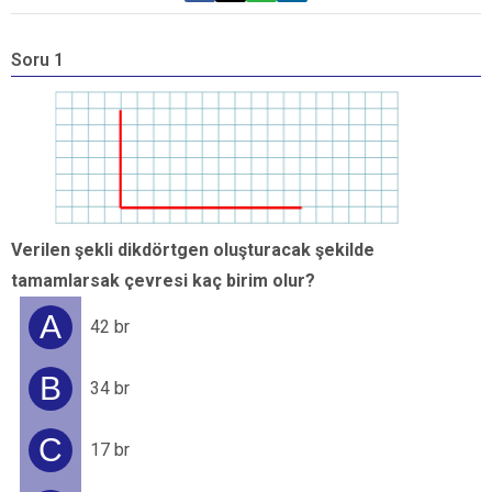
Soru 1
S
K
d
Verilen şekli dikdörtgen oluşturacak şekilde
tamamlarsak çevresi kaç birim olur?
A
42 br
B
34 br
C
17 br