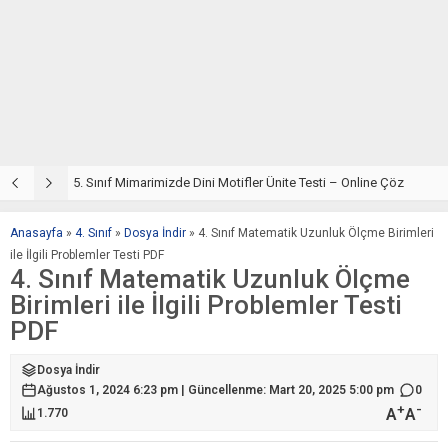
5. Sınıf Din Kültürü ve Ahlak Bilgisi 4. Ünite: Mimarimizde Dini Motifler Çalışmaları
5. Sınıf Mimarimizde Dini Motifler Ünite Testi – Online Çöz
5
Anasayfa
»
4. Sınıf
»
Dosya İndir
»
4. Sınıf Matematik Uzunluk Ölçme Birimleri
ile İlgili Problemler Testi PDF
4. Sınıf Matematik Uzunluk Ölçme
Birimleri ile İlgili Problemler Testi
PDF
Dosya İndir
Ağustos 1, 2024 6:23 pm | Güncellenme: Mart 20, 2025 5:00 pm
0
+
-
A
A
1.770