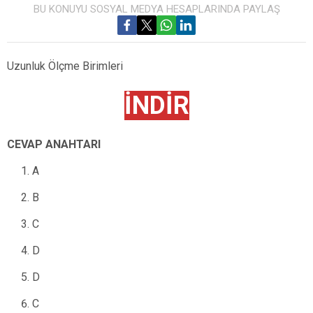
BU KONUYU SOSYAL MEDYA HESAPLARINDA PAYLAŞ
Uzunluk Ölçme Birimleri
İNDİR
CEVAP ANAHTARI
A
B
C
D
D
C