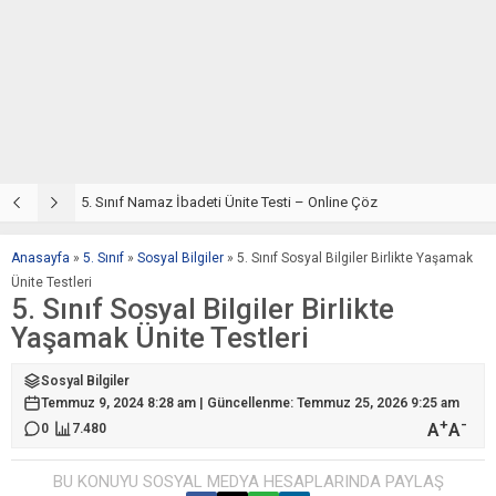
5. Sınıf Din Kültürü ve Ahlak Bilgisi 2. Ünite: Namaz İbadeti Çalışmaları
5. Sınıf Namaz İbadeti Ünite Testi – Online Çöz
5
Anasayfa
»
5. Sınıf
»
Sosyal Bilgiler
»
5. Sınıf Sosyal Bilgiler Birlikte Yaşamak
Ünite Testleri
5. Sınıf Sosyal Bilgiler Birlikte
Yaşamak Ünite Testleri
Sosyal Bilgiler
Temmuz 9, 2024 8:28 am | Güncellenme: Temmuz 25, 2026 9:25 am
+
-
A
A
0
7.480
BU KONUYU SOSYAL MEDYA HESAPLARINDA PAYLAŞ