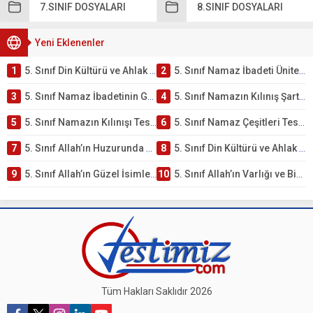
7.SINIF DOSYALARI
8.SINIF DOSYALARI
Yeni Eklenenler
1
5. Sınıf Din Kültürü ve Ahlak Bilgisi 2. Ünite: Namaz İbadeti Çalışmaları
2
5. Sınıf Namaz İbadeti Ünite Testi – Online Çöz
3
5. Sınıf Namaz İbadetinin Getirdiği Faydalar Testi
4
5. Sınıf Namazın Kılınış Şartları Testi
5
5. Sınıf Namazın Kılınışı Testi – Online Çöz
6
5. Sınıf Namaz Çeşitleri Testi – Online Çöz
7
5. Sınıf Allah’ın Huzurunda Olmak – Namaz İbadeti Testi
8
5. Sınıf Din Kültürü ve Ahlak Bilgisi 1. Ünite: Allah İnancı Çalışmaları
9
5. Sınıf Allah’ın Güzel İsimleri Testi – Online Çöz
10
5. Sınıf Allah’ın Varlığı ve Birliği Testi – Online Çöz
Tüm Hakları Saklıdır 2026