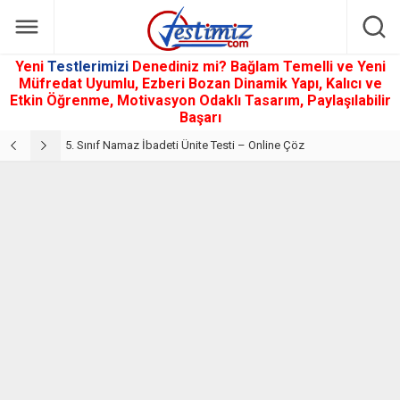
Yeni
Testlerimizi
Denediniz mi? Bağlam Temelli ve Yeni
Müfredat Uyumlu, Ezberi Bozan Dinamik Yapı, Kalıcı ve
Etkin Öğrenme, Motivasyon Odaklı Tasarım, Paylaşılabilir
Başarı
5. Sınıf Din Kültürü ve Ahlak Bilgisi 2. Ünite: Namaz İbadeti Çalışmaları
5. Sınıf Namaz İbadeti Ünite Testi – Online Çöz
5