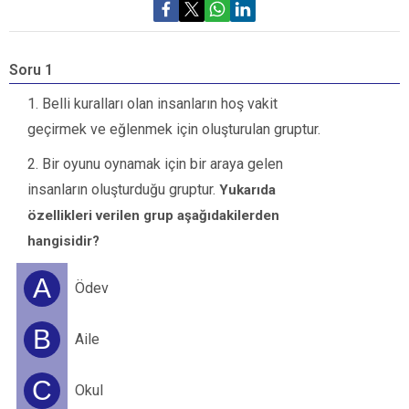
Soru 1
S
Belli kuralları olan insanların hoş vakit
Ç
geçirmek ve eğlenmek için oluşturulan gruptur.
g
Bir oyunu oynamak için bir araya gelen
insanların oluşturduğu gruptur.
Yukarıda
özellikleri verilen grup aşağıdakilerden
hangisidir?
A
Ödev
B
Aile
C
Okul