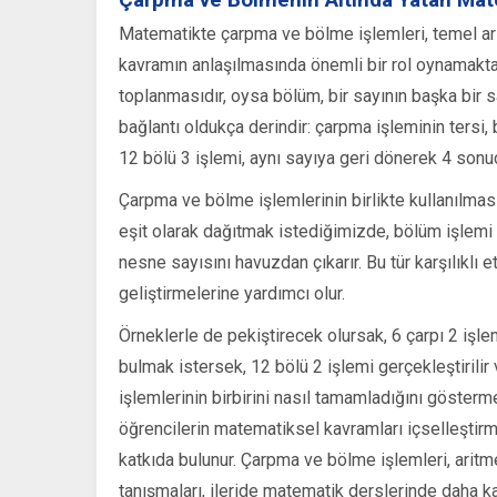
Matematikte çarpma ve bölme işlemleri, temel ari
kavramın anlaşılmasında önemli bir rol oynamaktadı
toplanmasıdır, oysa bölüm, bir sayının başka bir s
bağlantı oldukça derindir: çarpma işleminin tersi,
12 bölü 3 işlemi, aynı sayıya geri dönerek 4 sonuc
Çarpma ve bölme işlemlerinin birlikte kullanılmas
eşit olarak dağıtmak istediğimizde, bölüm işlemi 
nesne sayısını havuzdan çıkarır. Bu tür karşılıklı e
geliştirmelerine yardımcı olur.
Örneklerle de pekiştirecek olursak, 6 çarpı 2 işle
bulmak istersek, 12 bölü 2 işlemi gerçekleştirili
işlemlerinin birbirini nasıl tamamladığını göster
öğrencilerin matematiksel kavramları içselleştir
katkıda bulunur. Çarpma ve bölme işlemleri, aritme
tanışmaları, ileride matematik derslerinde daha ka