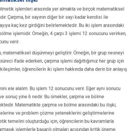
tmetik işlemleri arasında yer almakta ve birçok matematiksel
r. Çarpma, bir sayının diğer bir sayı kadar kendisi ile
ayıya kaç kez girdiğini belirlemektedir. Bu iki işlem arasındaki
 bölme işlemidir. Örneğin, 4 çarpı 3 işlemi 12 sonucunu verirken,
unu verir.
ı, matematiksel düşünmeyi geliştirir. Örneğin, bir grup nesneyi
süreci ifade ederken, çarpma işlemi dağıttığımız her grup için
tkileşimler, öğrencilerin iki işlem hakkında daha derin bir anlayış
mini ele alalım. Bu işlem 12 sonucunu verir. Eğer aynı sonucu
r ve sonuç yine 6 nedir. Bu örnekler, çarpma ve bölme
mektedir. Matematikte çarpma ve bölme arasındaki bu ilişki,
melerine ve problem çözme yeteneklerini geliştirmelerine
tik temelini oluşturduğu için, öğrencilerin bu kavramlarla
rmaşık işlemlerle başarılı olmaları açısından kritik öneme