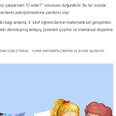
 neyi çarparsam 12 eder?” sorusunu doğurabilir. Bu tür sorular
erilerini pekiştirmelerine yardımcı olur.
i bağı anlama, 4. sınıf öğrencilerinin matematiksel gelişimleri
rindeki derinleşmiş anlayış, problem çözme ve mantıksal düşünme
KI İLIŞKI ETKINLIK
4.SINIF MATEMATIK ÇARPMA VE BÖLME İŞLEMLERI