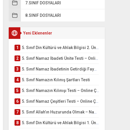
7.SINIF DOSYALARI
8.SINIF DOSYALARI
Yeni Eklenenler
1
5. Sınıf Din Kültürü ve Ahlak Bilgisi 2. Ünite: Namaz İbadeti Çalışmaları
2
5. Sınıf Namaz İbadeti Ünite Testi – Online Çöz
3
5. Sınıf Namaz İbadetinin Getirdiği Faydalar Testi
4
5. Sınıf Namazın Kılınış Şartları Testi
5
5. Sınıf Namazın Kılınışı Testi – Online Çöz
6
5. Sınıf Namaz Çeşitleri Testi – Online Çöz
7
5. Sınıf Allah’ın Huzurunda Olmak – Namaz İbadeti Testi
8
5. Sınıf Din Kültürü ve Ahlak Bilgisi 1. Ünite: Allah İnancı Çalışmaları