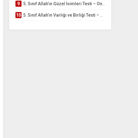
9
5. Sınıf Allah’ın Güzel İsimleri Testi – Online Çöz
10
5. Sınıf Allah’ın Varlığı ve Birliği Testi – Online Çöz