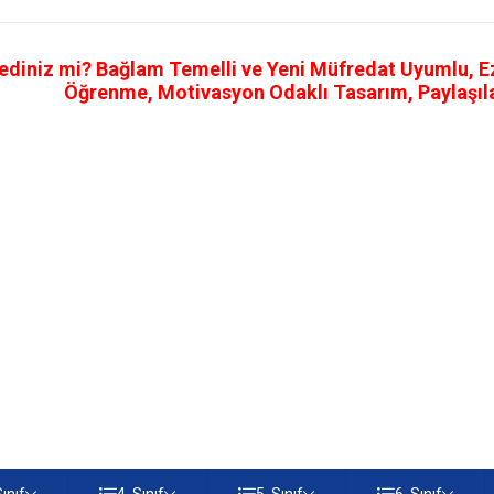
ediniz mi? Bağlam Temelli ve Yeni Müfredat Uyumlu, Ezb
Öğrenme, Motivasyon Odaklı Tasarım, Paylaşılab
Sınıf
4. Sınıf
5. Sınıf
6. Sınıf