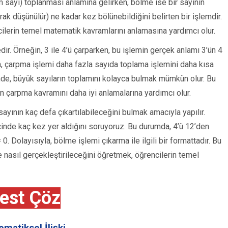
tam sayı) toplanması anlamına gelirken, bölme ise bir sayının
ak düşünülür) ne kadar kez bölünebildiğini belirten bir işlemdir.
ilerin temel matematik kavramlarını anlamasına yardımcı olur.
edir. Örneğin, 3 ile 4’ü çarparken, bu işlemin gerçek anlamı 3’ün 4
a, çarpma işlemi daha fazla sayıda toplama işlemini daha kısa
nde, büyük sayıların toplamını kolayca bulmak mümkün olur. Bu
in çarpma kavramını daha iyi anlamalarına yardımcı olur.
 sayının kaç defa çıkartılabileceğini bulmak amacıyla yapılır.
çinde kaç kez yer aldığını soruyoruz. Bu durumda, 4’ü 12’den
 0. Dolayısıyla, bölme işlemi çıkarma ile ilgili bir formattadır. Bu
 nasıl gerçekleştirileceğini öğretmek, öğrencilerin temel
est Çöz
matiksel İlişki