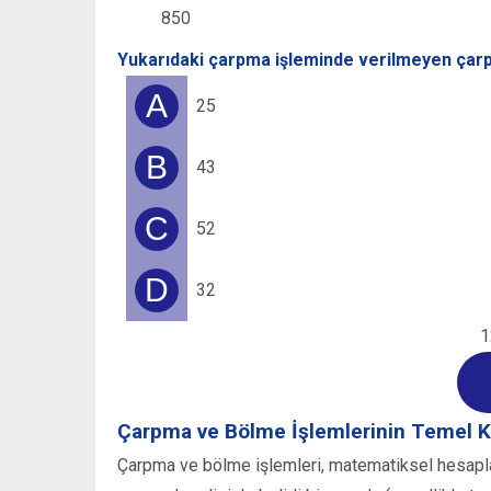
850
Yukarıdaki çarpma işleminde verilmeyen çarp
A
25
B
43
C
52
D
32
1
Çarpma ve Bölme İşlemlerinin Temel K
Çarpma ve bölme işlemleri, matematiksel hesaplama