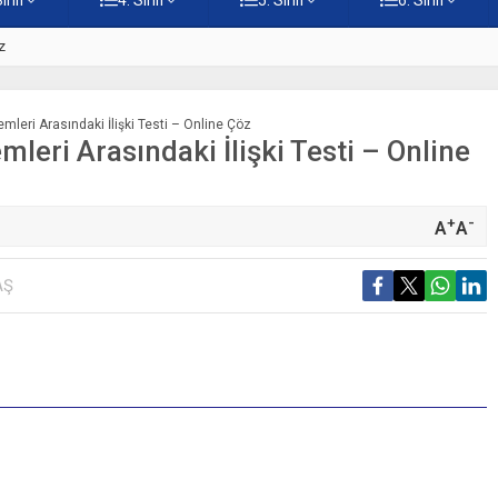
z
5. Sınıf Namaz İbadetinin Geti
emleri Arasındaki İlişki Testi – Online Çöz
mleri Arasındaki İlişki Testi – Online
+
-
A
A
AŞ
S
Y