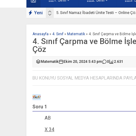
lışmaları
Yeni
5. Sınıf Namaz İbadeti Ünite Testi – Online Çö
Anasayfa
»
4. Sınıf
»
Matematik
»
4. Sınıf Çarpma ve Bölme İşl
4. Sınıf Çarpma ve Bölme İşle
Çöz
Matematik
Ekim 20, 2024 5:43 pm
0
2.631
BU KONUYU SOSYAL MEDYA HESAPLARINDA PAYL
Soru 1
AB
X 34