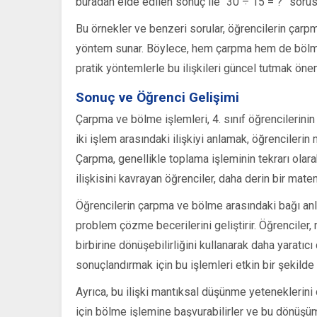
buradan elde edilen sonuç ile “30 ÷ 15 = ?” sorus
Bu örnekler ve benzeri sorular, öğrencilerin çarpma
yöntem sunar. Böylece, hem çarpma hem de bölme iş
pratik yöntemlerle bu ilişkileri güncel tutmak önem
Sonuç ve Öğrenci Gelişimi
Çarpma ve bölme işlemleri, 4. sınıf öğrencilerini
iki işlem arasındaki ilişkiyi anlamak, öğrencilerin
Çarpma, genellikle toplama işleminin tekrarı olara
ilişkisini kavrayan öğrenciler, daha derin bir mate
Öğrencilerin çarpma ve bölme arasındaki bağı anlamas
problem çözme becerilerini geliştirir. Öğrencile
birbirine dönüşebilirliğini kullanarak daha yaratıc
sonuçlandırmak için bu işlemleri etkin bir şekilde b
Ayrıca, bu ilişki mantıksal düşünme yeteneklerini 
için bölme işlemine başvurabilirler ve bu dönüşüm 