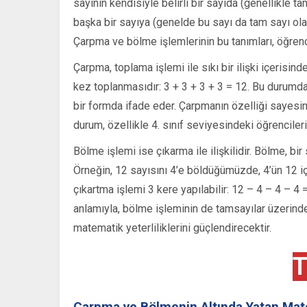
sayının kendisiyle belirli bir sayıda (genellikle 
başka bir sayıya (genelde bu sayı da tam sayı olar
Çarpma ve bölme işlemlerinin bu tanımları, öğrenc
Çarpma, toplama işlemi ile sıkı bir ilişki içerisind
kez toplanmasıdır: 3 + 3 + 3 + 3 = 12. Bu durumd
bir formda ifade eder. Çarpmanın özelliği sayesi
durum, özellikle 4. sınıf seviyesindeki öğrenciler
Bölme işlemi ise çıkarma ile ilişkilidir. Bölme, bir
Örneğin, 12 sayısını 4’e böldüğümüzde, 4’ün 12 i
çıkartma işlemi 3 kere yapılabilir: 12 – 4 – 4 – 4 =
anlamıyla, bölme işleminin de tamsayılar üzerinde
matematik yeterliliklerini güçlendirecektir.
T
Çarpma ve Bölmenin Altında Yatan Mate