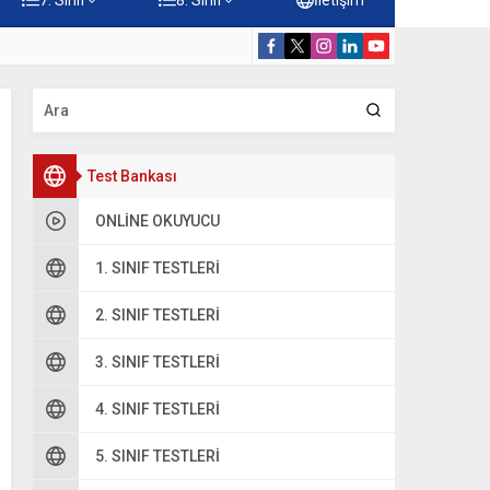
rdiği Faydalar Testi
5. Sınıf Namazı
Test Bankası
ONLINE OKUYUCU
1. SINIF TESTLERI
2. SINIF TESTLERI
3. SINIF TESTLERI
oru 2
4. SINIF TESTLERI
………..
÷
6 = 412
5. SINIF TESTLERI
ukarıdaki bölme işleminde verilmeyen bölünen sayı hangisid