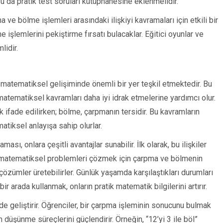
u da pratik test soruları kütüphanesine eklenmelidir.
 ve bölme işlemleri arasındaki ilişkiyi kavramaları için etkili bir
lemlerini pekiştirme fırsatı bulacaklar. Eğitici oyunlar ve
lidir.
n matematiksel gelişiminde önemli bir yer teşkil etmektedir. Bu
 matematiksel kavramları daha iyi idrak etmelerine yardımcı olur.
k ifade edilirken; bölme, çarpmanın tersidir. Bu kavramların
matiksel anlayışa sahip olurlar.
ı, onlara çeşitli avantajlar sunabilir. İlk olarak, bu ilişkiler
r, matematiksel problemleri çözmek için çarpma ve bölmenin
ı çözümler üretebilirler. Günlük yaşamda karşılaştıkları durumları
ir arada kullanmak, onların pratik matematik bilgilerini artırır.
de geliştirir. Öğrenciler, bir çarpma işleminin sonucunu bulmak
düşünme süreçlerini güçlendirir. Örneğin, “12’yi 3 ile böl”