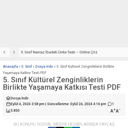
5. Sınıf Din Kültürü ve Ahlak Bilgisi 2. Ünite: Namaz İbadeti Çalışmaları
5. Sınıf Namaz İbadeti Ünite Testi – Online Çöz
5
Anasayfa
»
5. Sınıf
»
Dosya İndir
»
5. Sınıf Kültürel Zenginliklerin Birlikte
Yaşamaya Katkısı Testi PDF
5. Sınıf Kültürel Zenginliklerin
Birlikte Yaşamaya Katkısı Testi PDF
Dosya İndir
Eylül 4, 2024 3:58 pm | Güncellenme: Eylül 24, 2024 4:16 pm
1
+
-
A
A
5.850
BU KONUYU SOSYAL MEDYA HESAPLARINDA PAYLAŞ