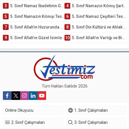
3
5. Sınıf Namaz İbadetinin Getirdiği Faydalar Testi
4
5. Sınıf Namazın Kılınış Şartları Testi
5
5. Sınıf Namazın Kılınışı Testi – Online Çöz
6
5. Sınıf Namaz Çeşitleri Testi – Online Çöz
7
5. Sınıf Allah’ın Huzurunda Olmak – Namaz İbadeti Testi
8
5. Sınıf Din Kültürü ve Ahlak Bilgisi 1. Ünite: Allah İnancı Çalışmaları
9
5. Sınıf Allah’ın Güzel İsimleri Testi – Online Çöz
10
5. Sınıf Allah’ın Varlığı ve Birliği Testi – Online Çöz
Tüm Hakları Saklıdır 2026
Online Okuyucu
1. Sınıf Çalışmaları
2. Sınıf Çalışmaları
3. Sınıf Çalışmaları