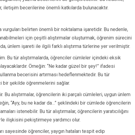
r, iletişim becerilerine önemli katkılarda bulunacaktır.
 vurguları belirten önemli bir noktalama işaretidir. Bu nedenle,
anabilmeleri için çeşitli alıştırmalar oluşturmak, öğrenim sürecini
 ünlem işareti ile ilgili farklı alıştırma türlerine yer verilmiştir.
im. Bu tür alıştırmalarda, öğrenciler cümleler içindeki eksik
ayacaklardır. Örneğin: “Ne kadar güzel bir şey!” ifadesi
 kullanma becerisini artırması hedeflenmektedir. Bu tür
ci bir şekilde öğrenmelerini sağlar.
 Bu alıştırmalar, öğrencilerin iki parçalı cümleleri, uygun ünlem
Örneğin, “Ayy, bu ne kadar da…” şeklindeki bir cümlede öğrencilerin
ları istenebilir. Bu tür alıştırmalar, öğrencilerin yaratıcılığını
e ilişkisini pekiştirmeye yardımcı olur.
arı sayesinde öğrenciler, yaygın hataları tespit edip