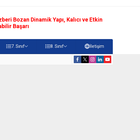
eri Bozan Dinamik Yapı, Kalıcı ve Etkin
ilir Başarı
7. Sınıf
8. Sınıf
İletişim
rdiği Faydalar Testi
5. Sınıf Namazı