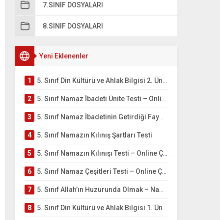
7.SINIF DOSYALARI
8.SINIF DOSYALARI
Yeni Eklenenler
1
5. Sınıf Din Kültürü ve Ahlak Bilgisi 2. Ünite: Namaz İbadeti Çalışmaları
2
5. Sınıf Namaz İbadeti Ünite Testi – Online Çöz
3
5. Sınıf Namaz İbadetinin Getirdiği Faydalar Testi
4
5. Sınıf Namazın Kılınış Şartları Testi
5
5. Sınıf Namazın Kılınışı Testi – Online Çöz
6
5. Sınıf Namaz Çeşitleri Testi – Online Çöz
7
5. Sınıf Allah’ın Huzurunda Olmak – Namaz İbadeti Testi
8
5. Sınıf Din Kültürü ve Ahlak Bilgisi 1. Ünite: Allah İnancı Çalışmaları