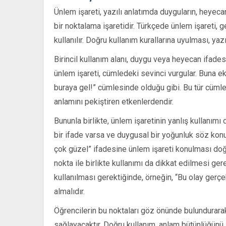
Ünlem işareti, yazılı anlatımda duyguların, heyeca
bir noktalama işaretidir. Türkçede ünlem işareti,
kullanılır. Doğru kullanım kurallarına uyulması, yaz
Birincil kullanım alanı, duygu veya heyecan ifades
ünlem işareti, cümledeki sevinci vurgular. Buna ek
buraya gel!” cümlesinde olduğu gibi. Bu tür cümlel
anlamını pekiştiren etkenlerdendir.
Bununla birlikte, ünlem işaretinin yanlış kullanım
bir ifade varsa ve duygusal bir yoğunluk söz konu
çok güzel” ifadesine ünlem işareti konulması doğru
nokta ile birlikte kullanımı da dikkat edilmesi ge
kullanılması gerektiğinde, örneğin, “Bu olay gerç
almalıdır.
Öğrencilerin bu noktaları göz önünde bulundurarak 
sağlayacaktır. Doğru kullanım, anlam bütünlüğünü 