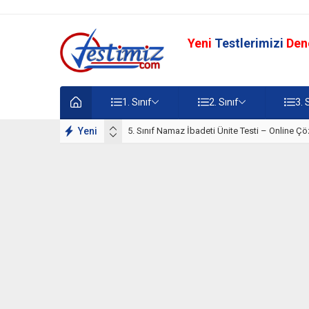
Yeni
Testlerimizi
Den
1. Sınıf
2. Sınıf
3. 
lışmaları
Yeni
5. Sınıf Namaz İbadeti Ünite Testi – Online Çö