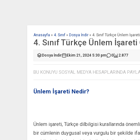
Anasayfa
»
4. Sınıf
»
Dosya İndir
»
4. Sınıf Türkçe Ünlem İşare
4. Sınıf Türkçe Ünlem İşaret
Dosya İndir
Ekim 21, 2024 5:30 pm
0
2.877
BU KONUYU SOSYAL MEDYA HESAPLARINDA PAYL
Ünlem İşareti Nedir?
Ünlem işareti, Türkçe dilbilgisi kurallarında önemli
bir cümlenin duygusal veya vurgulu bir şekilde ifa