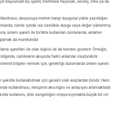
çin başvurulan bu işaret, metinlere heyecan, sevinç, öfke ya da
llanılması, okuyucuya metnin hangi duygusal yükle yazıldığını
sonunda, cümle içinde ise özellikle duygu veya değer yüklenmiş
ra, ünlem işareti ile birlikte kullanılan cümlelerde, anlamın
sağlamak da mümkündür.
ma işaretleri ile olan ilişkisi ile de kendini gösterir. Örneğin,
ndiğinde, cümlelerin akışında farklı anlamlar oluşturabilir.
 önemli bilgiler vermek için, gerektiği durumlarda ünlem işareti
ir şekilde kullanabilmek için gerekli olan araçlardan biridir. Hem
de kullanılması, iletişimin akıcılığını ve anlayışını artırmaktadır.
ilde kullanımı, dilin zenginliğini ortaya koymakta büyük bir rol