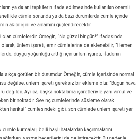
nların ya da ani tepkilerin ifade edilmesinde kullanılan önemli
 genellikle cümle sonunda ya da bazı durumlarda cümle içinde
ımın akıcılığını ve anlamını güçlendirecektir.
i olan cümlelerdir. Örneğin, “Ne güzel bir gün!” ifadesinde
 olarak, ünlem işareti, emir cümlelerine de eklenebilir; “Hemen
erde, duygu yoğunluğu arttığı için ünlem işareti, ifadenin
ı da sıkça görülen bir durumdur. Örneğin, cümle içerisinde normal
su değilse, ünlem işareti gereksiz bir ekleme olur. “Bugün hava
 değildir. Ayrıca, başka noktalama işaretleriyle yani virgül ve
reken bir noktadır. Sevinç cümlelerinde süsleme olarak
ekten harika!” cümlesindeki gibi, son cümlede ünlem işareti yer
cümle kurmaları, belli başlı hatalardan kaçınmalarını
sağlarken, yazma becerilerini de geliştirecektir. Bu nedenle,