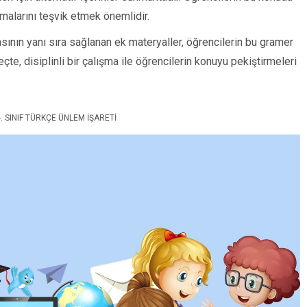
apmalarını teşvik etmek önemlidir.
yasının yanı sıra sağlanan ek materyaller, öğrencilerin bu gramer
eçte, disiplinli bir çalışma ile öğrencilerin konuyu pekiştirmeleri
4. SINIF TÜRKÇE ÜNLEM İŞARETI