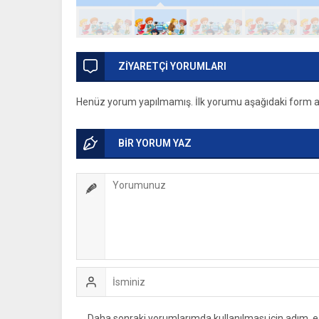
ZİYARETÇİ YORUMLARI
Henüz yorum yapılmamış. İlk yorumu aşağıdaki form arac
BİR YORUM YAZ
Daha sonraki yorumlarımda kullanılması için adım, e