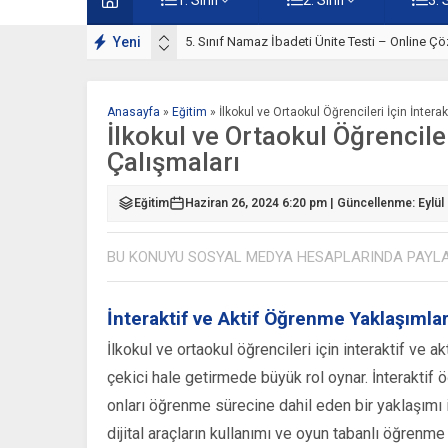
lışmaları
Yeni
5. Sınıf Namaz İbadeti Ünite Testi – Online Çö
Anasayfa
»
Eğitim
»
İlkokul ve Ortaokul Öğrencileri İçin İntera
İlkokul ve Ortaokul Öğrencile
Çalışmaları
Eğitim
Haziran 26, 2024 6:20 pm | Güncellenme: Eylül
BU KONUYU SOSYAL MEDYA HESAPLARINDA PAYL
İnteraktif ve Aktif Öğrenme Yaklaşımlar
İlkokul ve ortaokul öğrencileri için interaktif ve a
çekici hale getirmede büyük rol oynar. İnteraktif 
onları öğrenme sürecine dahil eden bir yaklaşımı i
dijital araçların kullanımı ve oyun tabanlı öğrenm