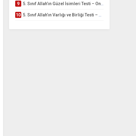
9
5. Sınıf Allah’ın Güzel İsimleri Testi – Online Çöz
10
5. Sınıf Allah’ın Varlığı ve Birliği Testi – Online Çöz