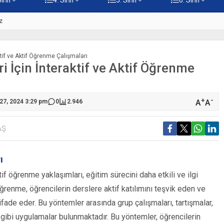
z
5. Sınıf Namaz İbadetinin Geti
ktif ve Aktif Öğrenme Çalışmaları
ri İçin İnteraktif ve Aktif Öğrenme
+
-
A
A
 27, 2024 3:29 pm
0
2.946
AŞ
ı
ktif öğrenme yaklaşımları, eğitim sürecini daha etkili ve ilgi
öğrenme, öğrencilerin derslere aktif katılımını teşvik eden ve
fade eder. Bu yöntemler arasında grup çalışmaları, tartışmalar,
e gibi uygulamalar bulunmaktadır. Bu yöntemler, öğrencilerin