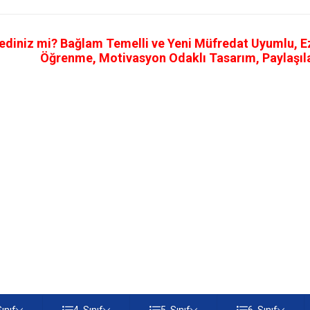
ediniz mi? Bağlam Temelli ve Yeni Müfredat Uyumlu, Ezb
Öğrenme, Motivasyon Odaklı Tasarım, Paylaşılab
Sınıf
4. Sınıf
5. Sınıf
6. Sınıf