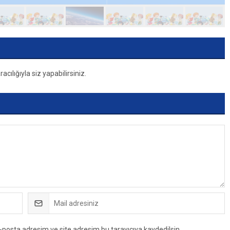
ılığıyla siz yapabilirsiniz.
-posta adresim ve site adresim bu tarayıcıya kaydedilsin.