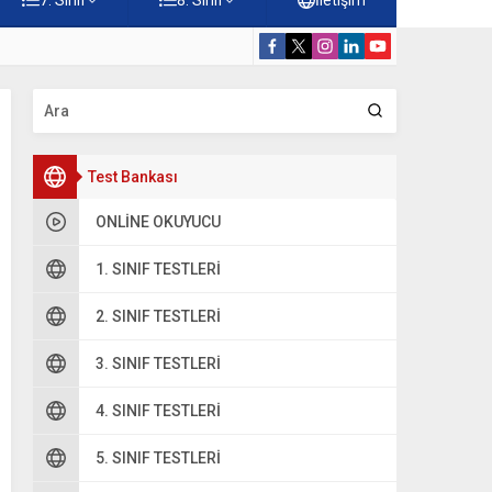
rdiği Faydalar Testi
5. Sınıf Namazı
Test Bankası
ONLINE OKUYUCU
1. SINIF TESTLERI
2. SINIF TESTLERI
3. SINIF TESTLERI
4. SINIF TESTLERI
5. SINIF TESTLERI