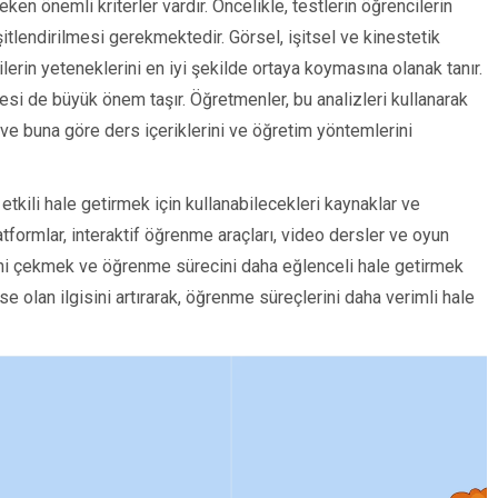
en önemli kriterler vardır. Öncelikle, testlerin öğrencilerin
itlendirilmesi gerekmektedir. Görsel, işitsel ve kinestetik
lerin yeteneklerini en iyi şekilde ortaya koymasına olanak tanır.
mesi de büyük önem taşır. Öğretmenler, bu analizleri kullanarak
r ve buna göre ders içeriklerini ve öğretim yöntemlerini
 etkili hale getirmek için kullanabilecekleri kaynaklar ve
latformlar, interaktif öğrenme araçları, video dersler ve oyun
tini çekmek ve öğrenme sürecini daha eğlenceli hale getirmek
erse olan ilgisini artırarak, öğrenme süreçlerini daha verimli hale