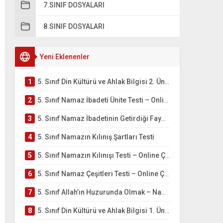
7.SINIF DOSYALARI
8.SINIF DOSYALARI
Yeni Eklenenler
1
5. Sınıf Din Kültürü ve Ahlak Bilgisi 2. Ünite: Namaz İbadeti Çalışmaları
2
5. Sınıf Namaz İbadeti Ünite Testi – Online Çöz
3
5. Sınıf Namaz İbadetinin Getirdiği Faydalar Testi
4
5. Sınıf Namazın Kılınış Şartları Testi
5
5. Sınıf Namazın Kılınışı Testi – Online Çöz
6
5. Sınıf Namaz Çeşitleri Testi – Online Çöz
7
5. Sınıf Allah’ın Huzurunda Olmak – Namaz İbadeti Testi
8
5. Sınıf Din Kültürü ve Ahlak Bilgisi 1. Ünite: Allah İnancı Çalışmaları