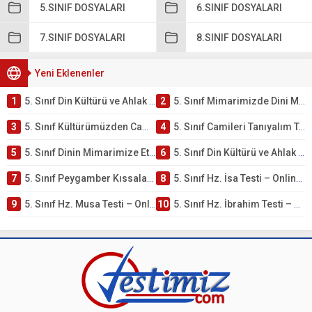
5.SINIF DOSYALARI
6.SINIF DOSYALARI
7.SINIF DOSYALARI
8.SINIF DOSYALARI
Yeni Eklenenler
1
5. Sınıf Din Kültürü ve Ahlak Bilgisi 4. Ünite: Mimarimizde Dini Motifler Çalışmaları
2
5. Sınıf Mimarimizde Dini Motifler Ünite Testi – Online Çöz
3
5. Sınıf Kültürümüzden Cami Örnekleri Testi – Online Çöz
4
5. Sınıf Camileri Tanıyalım Testi – Online Çöz
5
5. Sınıf Dinin Mimarimize Etkisi Testi – Online Çöz
6
5. Sınıf Din Kültürü ve Ahlak Bilgisi 4. Ünite: Peygamber Kıssaları Çalışmaları
7
5. Sınıf Peygamber Kıssaları Ünite Testi – Online Çöz
8
5. Sınıf Hz. İsa Testi – Online Çöz
9
5. Sınıf Hz. Musa Testi – Online Çöz
10
5. Sınıf Hz. İbrahim Testi – Online Çöz