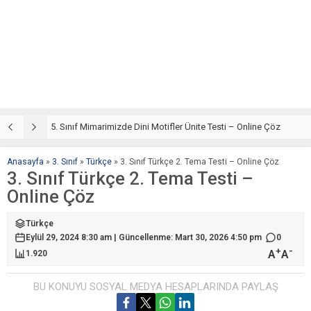
5. Sınıf Din Kültürü ve Ahlak Bilgisi 4. Ünite: Mimarimizde Dini Motifler Çalışmaları
5. Sınıf Mimarimizde Dini Motifler Ünite Testi – Online Çöz
5
Anasayfa
»
3. Sınıf
»
Türkçe
»
3. Sınıf Türkçe 2. Tema Testi – Online Çöz
3. Sınıf Türkçe 2. Tema Testi –
Online Çöz
Türkçe
Eylül 29, 2024 8:30 am | Güncellenme: Mart 30, 2026 4:50 pm
0
+
-
A
A
1.920
BU KONUYU SOSYAL MEDYA HESAPLARINDA PAYLAŞ