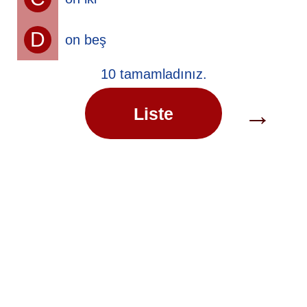
D
on beş
10 tamamladınız.
→
Liste