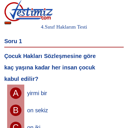
4.Sınıf Haklarım Testi
Soru 1
S
Çocuk Hakları Sözleşmesine
göre
B
kaç yaşına kadar her insan çocuk
Ç
kabul edilir?
h
A
yirmi bir
B
on sekiz
C
on iki