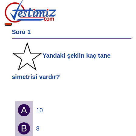
Soru 1
Yandaki şeklin kaç tane
simetrisi vardır?
A
10
B
8