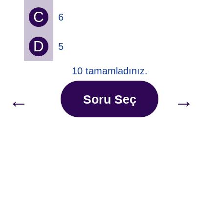
C
6
D
5
10 tamamladınız.
←
→
Soru Seç