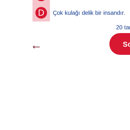
D
Çok kulağı delik bir insandır.
20 ta
←
S