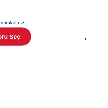
mamladınız.
→
oru Seç