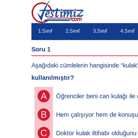
1.Sınıf
2.Sınıf
3.Sınıf
4.Sınıf
Soru 1
Aşağıdaki cümlelerin hangisinde “kula
kullanılmıştır?
A
Öğrenciler beni can kulağı ile 
B
Hem çalışıyor hem de konuşul
C
Doktor kulak iltihabı olduğunu 