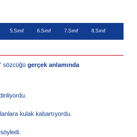
5.Sınıf
6.Sınıf
7.Sınıf
8.Sınıf
Soru
k” sözcüğü
gerçek anlamında
Aşağ
kull
dinliyordu.
anlara kulak kabartıyordu.
söyledi.