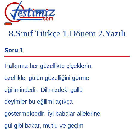
8.Sınıf Türkçe 1.Dönem 2.Yazılı
Soru 1
S
Halkımız her güzellikte çiçeklerin,
E
özellikle, gülün güzelliğini görme
B
eğilimindedir. Dilimizdeki güllü
f
deyimler bu eğilimi açıkça
c
göstermektedir. İyi babalar ailelerine
k
gül gibi bakar, mutlu ve geçim