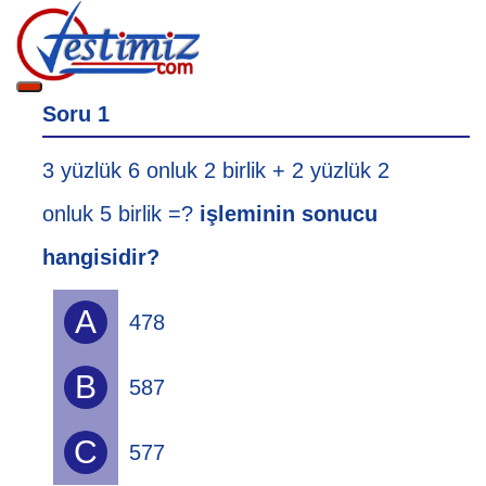
Soru 1
3 yüzlük 6 onluk 2 birlik + 2 yüzlük 2
onluk 5 birlik
=?
işleminin sonucu
hangisidir?
A
478
B
587
C
577