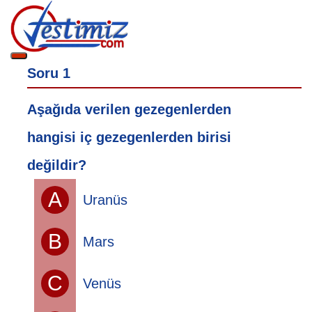
Soru 1
Aşağıda verilen gezegenlerden
hangisi iç gezegenlerden birisi
değildir?
A
Uranüs
B
Mars
C
Venüs