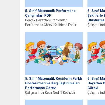
5. Sınıf Matematik Performans
5. Sınıf M
Çalışmaları PDF
Şekillerle
Oluşturma
Gerçek Hayattan Problemler
Performans Görevi Kesirlerin Farklı
Çalışma İndi
Gösterimleri ve Karşılaştırılmaları
Tanımı ve Ö
Performans Görevi İşlem Önceliği ile...
matematiğin
oluşturur ve.
5. Sınıf Matematik Kesirlerin Farklı
5. Sınıf M
Gösterimleri ve Karşılaştırılmaları
Hayattan 
Performans Görevi
Görevi
Çalışma İndir Kesir Nedir? Kesir, bir
Çalışma İnd
bütünün parçalara ayrılması ve bu
Matematik 
parçaların oranını ifade eden...
gündelik ya