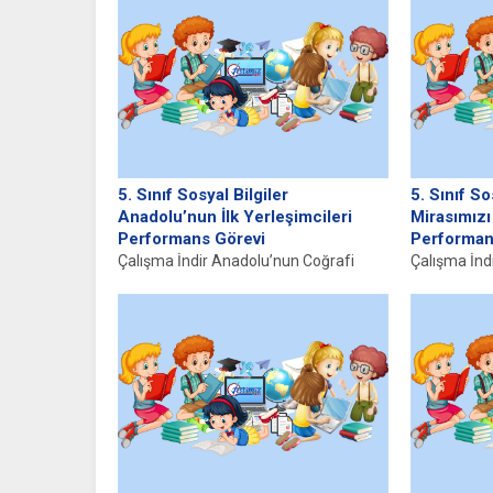
parçasıdır ve
5. Sınıf Sosyal Bilgiler
5. Sınıf So
Anadolu’nun İlk Yerleşimcileri
Mirasımızı
Performans Görevi
Performan
Çalışma İndir Anadolu’nun Coğrafi
Çalışma İndi
Özellikleri Anadolu, Batı Asya’da yer
Kültürel mir
alan ve hem coğrafi hem de...
geleneklerin
olarak...