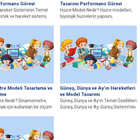
rformans Görevi
Tasarımı Performans Görevi
areket Sisteminin Temel
Hücre Modeli Nedir? Hücre modelleri,
estek ve hareket sistemi,
biyolojik hücrelerin yapısını,
nun temel yapı taşlarını...
fonksiyonlarını ve etkileşimlerini simüle
etmek amacıyla geliştirilen...
re Modeli Tasarlama ve
Güneş, Dünya ve Ay’ın Hareketleri
çme
ve Model Tasarımı
e Nedir? Dinamometre,
Güneş, Dünya ve Ay’ın Temel Özellikleri
ek için kullanılan bir ölçüm
Güneş, Dünya ve Ay, Güneş Sistemi’nin
cihaz, ağırlık, çekme veya...
en temel bileşenleridir...