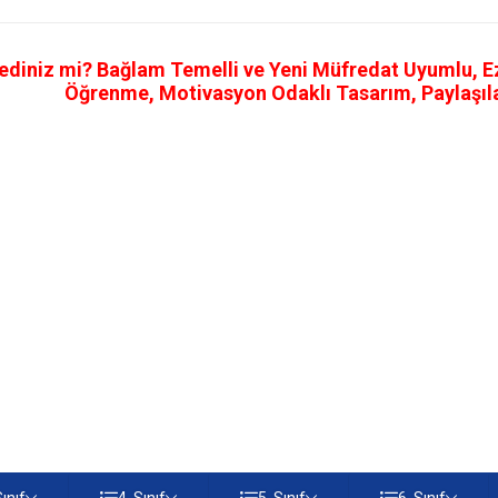
ediniz mi? Bağlam Temelli ve Yeni Müfredat Uyumlu, Ezb
Öğrenme, Motivasyon Odaklı Tasarım, Paylaşılab
Sınıf
4. Sınıf
5. Sınıf
6. Sınıf