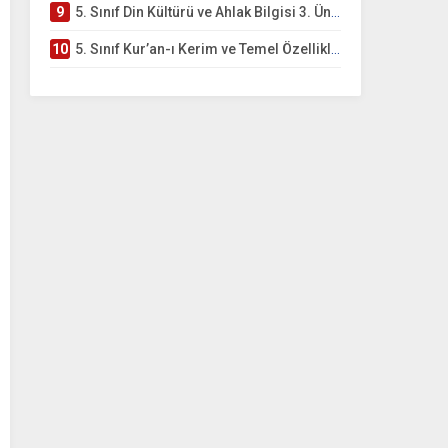
9
5. Sınıf Din Kültürü ve Ahlak Bilgisi 3. Ünite: Kur’an-ı Kerim Çalışmaları
10
5. Sınıf Kur’an-ı Kerim ve Temel Özellikleri Testi – Online Çöz