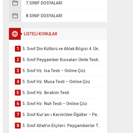
7.SINIF DOSYALARI
8.SINIF DOSYALARI
LİSTELİ KONULAR
1
5. Sınıf Din Kültürü ve Ahlak Bilgisi 4. Ünite: Peygamber Kıssaları Çalışmaları
2
5. Sınıf Peygamber Kıssaları Ünite Testi – Online Çöz
3
5. Sınıf Hz. İsa Testi – Online Çöz
4
5. Sınıf Hz. Musa Testi – Online Çöz
5
5. Sınıf Hz. İbrahim Testi
6
5. Sınıf Hz. Nuh Testi – Online Çöz
7
5. Sınıf Kur’an-ı Kerim’den Öğütler – Peygamber Kıssaları Testi – Online Çöz
8
5. Sınıf Allah’ın Elçileri: Peygamberler Testi – Online Çöz