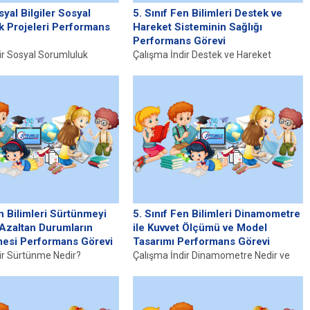
syal Bilgiler Sosyal
5. Sınıf Fen Bilimleri Destek ve
k Projeleri Performans
Hareket Sisteminin Sağlığı
Performans Görevi
ir Sosyal Sorumluluk
Çalışma İndir Destek ve Hareket
edir? Sosyal sorumluluk
Sistemi Nedir? Destek ve hareket
reylerin veya grupların,
sistemi, insan vücudunun temel yapı...
iyaçlarına duyarlılık...
en Bilimleri Sürtünmeyi
5. Sınıf Fen Bilimleri Dinamometre
 Azaltan Durumların
ile Kuvvet Ölçümü ve Model
esi Performans Görevi
Tasarımı Performans Görevi
ir Sürtünme Nedir?
Çalışma İndir Dinamometre Nedir ve
ziksel bir olgu olarak, iki
Nasıl Çalışır? Dinamometre, kuvvetin
birine temas etmesi
ölçümünde kullanılan bir cihazdır.
Genellikle yaylı...