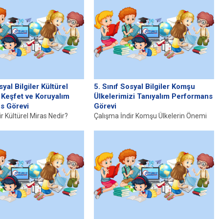
 her an...
syal Bilgiler Kültürel
5. Sınıf Sosyal Bilgiler Komşu
 Keşfet ve Koruyalım
Ülkelerimizi Tanıyalım Performans
s Görevi
Görevi
r Kültürel Miras Nedir?
Çalışma İndir Komşu Ülkelerin Önemi
as, bir toplumun tarihinin,
Komşu ülkelerin coğrafi ve stratejik
in ve kimliğinin temsilcisi
önemi, uluslararası ilişkilerin temel
taşlarını...