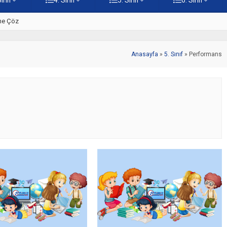
ine Çöz
5. Sınıf Hz. İsa Testi – Online
Anasayfa
»
5. Sınıf
»
Performans