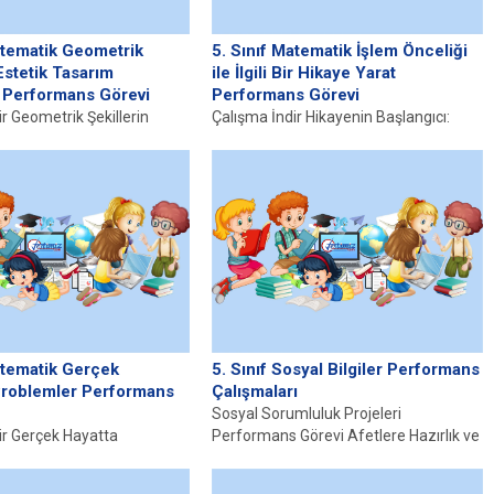
atematik Geometrik
5. Sınıf Matematik İşlem Önceliği
 Estetik Tasarım
ile İlgili Bir Hikaye Yarat
 Performans Görevi
Performans Görevi
r Geometrik Şekillerin
Çalışma İndir Hikayenin Başlangıcı:
nemi Geometrik şekiller,
Matematik Krallığı Bir zamanlar, uzak
 temel unsurlarından birini
diyarlarda, sayılarla dolu bir krallık
..
olan...
atematik Gerçek
5. Sınıf Sosyal Bilgiler Performans
Problemler Performans
Çalışmaları
Sosyal Sorumluluk Projeleri
ir Gerçek Hayatta
Performans Görevi Afetlere Hazırlık ve
Kullanımı Matematik,
Farkındalık Etkinlik Planı Performans
şamın ayrılmaz bir
Görevi Komşu Ülkelerimizi...