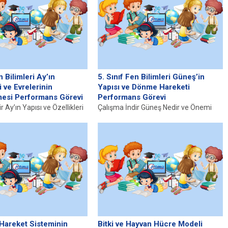
n Bilimleri Ay’ın
5. Sınıf Fen Bilimleri Güneş’in
 ve Evrelerinin
Yapısı ve Dönme Hareketi
esi Performans Görevi
Performans Görevi
r Ay’ın Yapısı ve Özellikleri
Çalışma İndir Güneş Nedir ve Önemi
ın bilinen tek doğal uydusu
Güneş, Güneş Sistemi’ndeki en büyük
eşitli...
ve en önemli yıldızdır....
Hareket Sisteminin
Bitki ve Hayvan Hücre Modeli