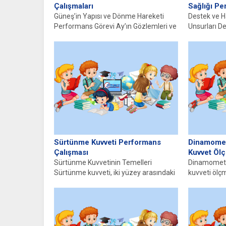
Çalışmaları
Sağlığı Pe
Güneş’in Yapısı ve Dönme Hareketi
Destek ve H
Performans Görevi Ay’ın Gözlemleri ve
Unsurları D
Evrelerinin Modellenmesi Performans
insan vücudu
Görevi Güneş,...
Sürtünme Kuvveti Performans
Dinamomet
Çalışması
Kuvvet Öl
Sürtünme Kuvvetinin Temelleri
Dinamometr
Sürtünme kuvveti, iki yüzey arasındaki
kuvveti ölçm
ilişkiden kaynaklanan bir güç türüdür.
aletidir. Bu 
Bu kuvvet,...