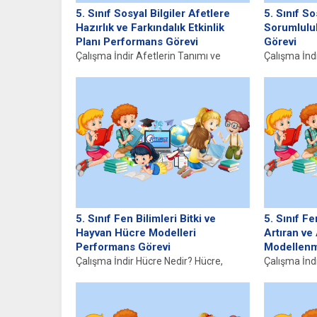
5. Sınıf Sosyal Bilgiler Afetlere
5. Sınıf So
Hazırlık ve Farkındalık Etkinlik
Sorumlulu
Planı Performans Görevi
Görevi
Çalışma İndir Afetlerin Tanımı ve
Çalışma İnd
Önemi Afet, insanların yaşamını, mal
Projeleri N
güvenliğini ve doğal çevreyi olumsuz...
projeleri, bi
toplumun iht
5. Sınıf Fen Bilimleri Bitki ve
5. Sınıf F
Hayvan Hücre Modelleri
Artıran ve
Performans Görevi
Modellenm
Çalışma İndir Hücre Nedir? Hücre,
Çalışma İnd
yaşamın temel birimi olarak kabul
Sürtünme, fi
edilen en küçük organizasyon ve...
yüzeyin bir
sonucu...