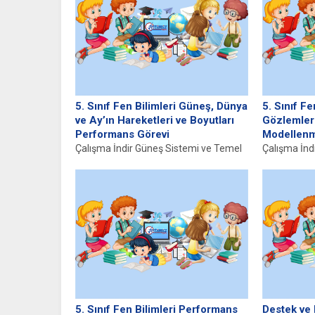
5. Sınıf Fen Bilimleri Güneş, Dünya
5. Sınıf Fe
ve Ay’ın Hareketleri ve Boyutları
Gözlemleri
Performans Görevi
Modellenm
Çalışma İndir Güneş Sistemi ve Temel
Çalışma İndi
Kavramlar Güneş Sistemi, Güneş’in
Ay, Dünya’n
etrafında dönen gök cisimlerinden
olup, yüzeyi ç
oluşan...
5. Sınıf Fen Bilimleri Performans
Destek ve 