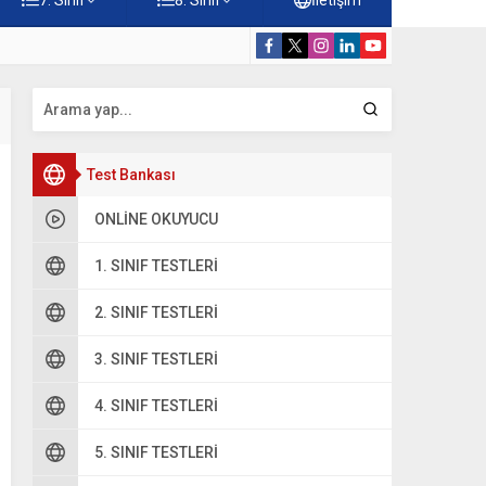
 Çöz
5. Sınıf Hz. M
Test Bankası
ONLINE OKUYUCU
1. SINIF TESTLERI
2. SINIF TESTLERI
3. SINIF TESTLERI
4. SINIF TESTLERI
5. SINIF TESTLERI