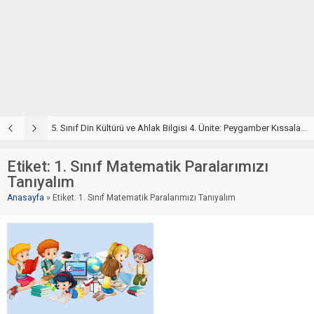
5. Sınıf Din Kültürü ve Ahlak Bilgisi 4. Ünite: Peygamber Kıssaları Çalışmaları
5. Sınıf Peygamber Kıssaları Ünite Testi – Online Çöz
5
Etiket:
1. Sınıf Matematik Paralarımızı
Tanıyalım
Anasayfa
»
Etiket: 1. Sınıf Matematik Paralarımızı Tanıyalım