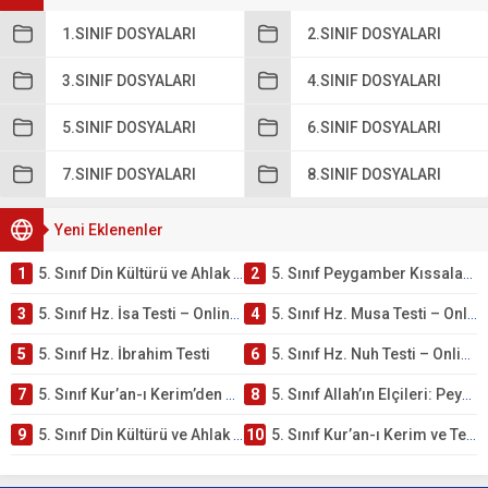
1.SINIF DOSYALARI
2.SINIF DOSYALARI
3.SINIF DOSYALARI
4.SINIF DOSYALARI
5.SINIF DOSYALARI
6.SINIF DOSYALARI
7.SINIF DOSYALARI
8.SINIF DOSYALARI
Yeni Eklenenler
1
5. Sınıf Din Kültürü ve Ahlak Bilgisi 4. Ünite: Peygamber Kıssaları Çalışmaları
2
5. Sınıf Peygamber Kıssaları Ünite Testi – Online Çöz
3
5. Sınıf Hz. İsa Testi – Online Çöz
4
5. Sınıf Hz. Musa Testi – Online Çöz
5
5. Sınıf Hz. İbrahim Testi
6
5. Sınıf Hz. Nuh Testi – Online Çöz
7
5. Sınıf Kur’an-ı Kerim’den Öğütler – Peygamber Kıssaları Testi – Online Çöz
8
5. Sınıf Allah’ın Elçileri: Peygamberler Testi – Online Çöz
9
5. Sınıf Din Kültürü ve Ahlak Bilgisi 3. Ünite: Kur’an-ı Kerim Çalışmaları
10
5. Sınıf Kur’an-ı Kerim ve Temel Özellikleri Testi – Online Çöz