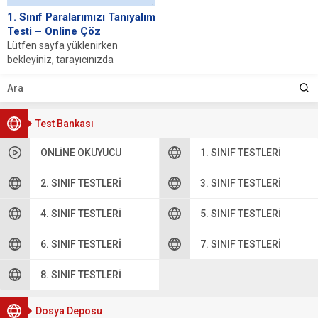
1. Sınıf Paralarımızı Tanıyalım
Testi – Online Çöz
Lütfen sayfa yüklenirken
bekleyiniz, tarayıcınızda
javascript desteğinin etkin
olduğundan emin olunuz. Eğer
sayfa yüklenmediyse buraya...
Test Bankası
ONLINE OKUYUCU
1. SINIF TESTLERI
2. SINIF TESTLERI
3. SINIF TESTLERI
4. SINIF TESTLERI
5. SINIF TESTLERI
6. SINIF TESTLERI
7. SINIF TESTLERI
8. SINIF TESTLERI
Dosya Deposu