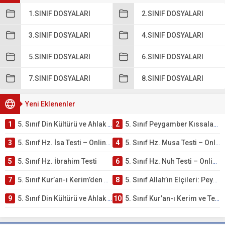
1.SINIF DOSYALARI
2.SINIF DOSYALARI
3.SINIF DOSYALARI
4.SINIF DOSYALARI
5.SINIF DOSYALARI
6.SINIF DOSYALARI
7.SINIF DOSYALARI
8.SINIF DOSYALARI
Yeni Eklenenler
1
5. Sınıf Din Kültürü ve Ahlak Bilgisi 4. Ünite: Peygamber Kıssaları Çalışmaları
2
5. Sınıf Peygamber Kıssaları Ünite Testi – Online Çöz
3
5. Sınıf Hz. İsa Testi – Online Çöz
4
5. Sınıf Hz. Musa Testi – Online Çöz
5
5. Sınıf Hz. İbrahim Testi
6
5. Sınıf Hz. Nuh Testi – Online Çöz
7
5. Sınıf Kur’an-ı Kerim’den Öğütler – Peygamber Kıssaları Testi – Online Çöz
8
5. Sınıf Allah’ın Elçileri: Peygamberler Testi – Online Çöz
9
5. Sınıf Din Kültürü ve Ahlak Bilgisi 3. Ünite: Kur’an-ı Kerim Çalışmaları
10
5. Sınıf Kur’an-ı Kerim ve Temel Özellikleri Testi – Online Çöz