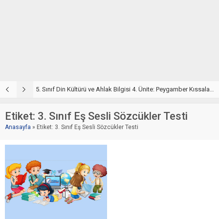
5. Sınıf Din Kültürü ve Ahlak Bilgisi 4. Ünite: Peygamber Kıssaları Çalışmaları
5. Sınıf Peygamber Kıssaları Ünite Testi – Online Çöz
5
Etiket:
3. Sınıf Eş Sesli Sözcükler Testi
Anasayfa
»
Etiket: 3. Sınıf Eş Sesli Sözcükler Testi