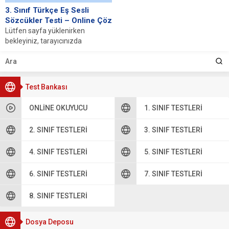
3. Sınıf Türkçe Eş Sesli
Sözcükler Testi – Online Çöz
Lütfen sayfa yüklenirken
bekleyiniz, tarayıcınızda
javascript desteğinin etkin
olduğundan emin olunuz. Eğer
sayfa yüklenmediyse buraya...
Test Bankası
ONLINE OKUYUCU
1. SINIF TESTLERI
2. SINIF TESTLERI
3. SINIF TESTLERI
4. SINIF TESTLERI
5. SINIF TESTLERI
6. SINIF TESTLERI
7. SINIF TESTLERI
8. SINIF TESTLERI
Dosya Deposu