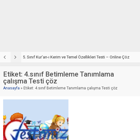
5. Sınıf Din Kültürü ve Ahlak Bilgisi 2. Ünite: Kur’an-ı Kerim Çalışmaları
5. Sınıf Kur’an-ı Kerim ve Temel Özellikleri Testi – Online Çöz
5
Etiket:
4.sınıf Betimleme Tanımlama
çalışma Testi çöz
Anasayfa
»
Etiket: 4.sınıf Betimleme Tanımlama çalışma Testi çöz