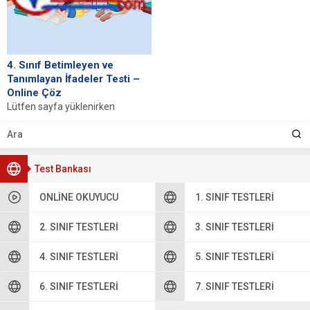
4. Sınıf Betimleyen ve
Tanımlayan İfadeler Testi –
Online Çöz
Lütfen sayfa yüklenirken
bekleyiniz, tarayıcınızda
javascript desteğinin etkin
olduğundan emin olunuz. Eğer
sayfa yüklenmediyse buraya...
Test Bankası
ONLINE OKUYUCU
1. SINIF TESTLERI
2. SINIF TESTLERI
3. SINIF TESTLERI
4. SINIF TESTLERI
5. SINIF TESTLERI
6. SINIF TESTLERI
7. SINIF TESTLERI