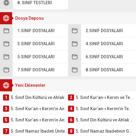
8. SINIF TESTLERI
Dosya Deposu
1.SINIF DOSYALARI
2.SINIF DOSYALARI
3.SINIF DOSYALARI
4.SINIF DOSYALARI
5.SINIF DOSYALARI
6.SINIF DOSYALARI
7.SINIF DOSYALARI
8.SINIF DOSYALARI
Yeni Eklenenler
1
5. Sınıf Din Kültürü ve Ahlak Bilgisi 2. Ünite: Kur’an-ı Kerim Çalışmaları
2
5. Sınıf Kur’an-ı Kerim ve Temel Özellikleri Testi – Online Çöz
3
5. Sınıf Kur’an-ı Kerim’in Ana Konuları Testi – Online Çöz
4
5. Sınıf Kur’an-ı Kerim’in Temel Özellikleri ve Önemi Testi – Online Çöz
5
5. Sınıf Kur’an-ı Kerim’in Anlamı ve Önemi Testi – Online Çöz
6
5. Sınıf Din Kültürü ve Ahlak Bilgisi 2. Ünite: Namaz İbadeti Çalışmaları
7
5. Sınıf Namaz İbadeti Ünite Testi – Online Çöz
8
5. Sınıf Namaz İbadetinin Getirdiği Faydalar Testi