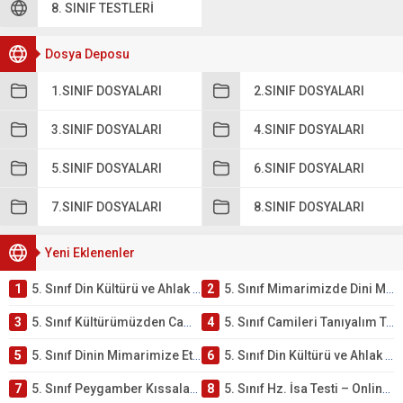
8. SINIF TESTLERI
Dosya Deposu
1.SINIF DOSYALARI
2.SINIF DOSYALARI
3.SINIF DOSYALARI
4.SINIF DOSYALARI
5.SINIF DOSYALARI
6.SINIF DOSYALARI
7.SINIF DOSYALARI
8.SINIF DOSYALARI
Yeni Eklenenler
1
5. Sınıf Din Kültürü ve Ahlak Bilgisi 4. Ünite: Mimarimizde Dini Motifler Çalışmaları
2
5. Sınıf Mimarimizde Dini Motifler Ünite Testi – Online Çöz
3
5. Sınıf Kültürümüzden Cami Örnekleri Testi – Online Çöz
4
5. Sınıf Camileri Tanıyalım Testi – Online Çöz
5
5. Sınıf Dinin Mimarimize Etkisi Testi – Online Çöz
6
5. Sınıf Din Kültürü ve Ahlak Bilgisi 4. Ünite: Peygamber Kıssaları Çalışmaları
7
5. Sınıf Peygamber Kıssaları Ünite Testi – Online Çöz
8
5. Sınıf Hz. İsa Testi – Online Çöz