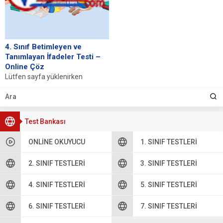
4. Sınıf Betimleyen ve
Tanımlayan İfadeler Testi –
Online Çöz
Lütfen sayfa yüklenirken
bekleyiniz, tarayıcınızda
javascript desteğinin etkin
olduğundan emin olunuz. Eğer
sayfa yüklenmediyse buraya...
Test Bankası
ONLINE OKUYUCU
1. SINIF TESTLERI
2. SINIF TESTLERI
3. SINIF TESTLERI
4. SINIF TESTLERI
5. SINIF TESTLERI
6. SINIF TESTLERI
7. SINIF TESTLERI