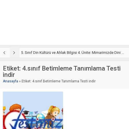
5. Sınıf Din Kültürü ve Ahlak Bilgisi 4. Ünite: Mimarimizde Dini Motifler Çalışmaları
5
Etiket:
4.sınıf Betimleme Tanımlama Testi
indir
Anasayfa
»
Etiket: 4.sınıf Betimleme Tanımlama Testi indir