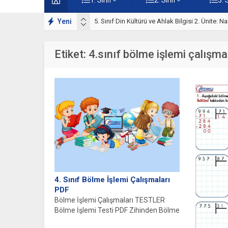
lışmaları
Yeni
5. Sınıf Namaz İbadeti Ünite Testi – Online Çö
Etiket:
4.sınıf bölme işlemi çalışma
4. Sınıf Bölme İşlemi Çalışmaları
PDF
Bölme İşlemi Çalışmaları TESTLER
Bölme İşlemi Testi PDF Zihinden Bölme
İşlemi Testi PDF Bölme İşleminin...