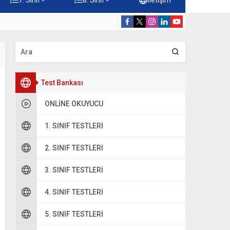
rdiği Faydalar Testi
5. Sınıf Namazı
Test Bankası
ONLINE OKUYUCU
1. SINIF TESTLERI
2. SINIF TESTLERI
3. SINIF TESTLERI
4. SINIF TESTLERI
5. SINIF TESTLERI