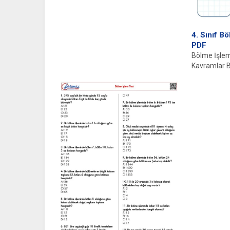
4. Sınıf Bö
PDF
Bölme İşlem
Kavramlar B
hesaplamala
biridir. Mate