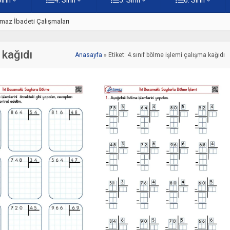
z
5. Sınıf Namaz İbadetinin Geti
 kağıdı
Anasayfa
»
Etiket: 4.sınıf bölme işlemi çalışma kağıdı