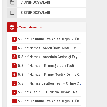
7.SINIF DOSYALARI
8.SINIF DOSYALARI
Yeni Eklenenler
1
5. Sınıf Din Kültürü ve Ahlak Bilgisi 2. Ünite: Namaz İbadeti Çalışmaları
2
5. Sınıf Namaz İbadeti Ünite Testi – Online Çöz
3
5. Sınıf Namaz İbadetinin Getirdiği Faydalar Testi
4
5. Sınıf Namazın Kılınış Şartları Testi
5
5. Sınıf Namazın Kılınışı Testi – Online Çöz
6
5. Sınıf Namaz Çeşitleri Testi – Online Çöz
7
5. Sınıf Allah’ın Huzurunda Olmak – Namaz İbadeti Testi
8
5. Sınıf Din Kültürü ve Ahlak Bilgisi 1. Ünite: Allah İnancı Çalışmaları