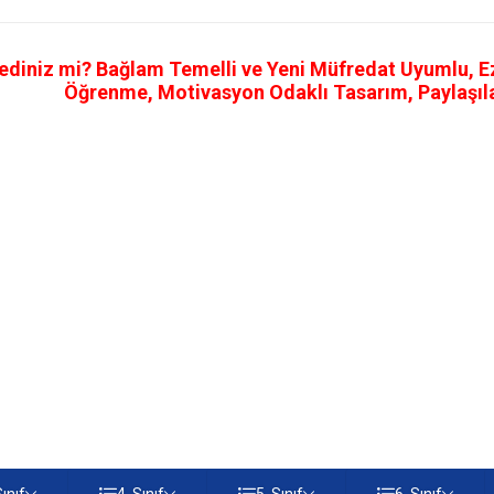
ediniz mi? Bağlam Temelli ve Yeni Müfredat Uyumlu, Ezb
Öğrenme, Motivasyon Odaklı Tasarım, Paylaşılab
Sınıf
4. Sınıf
5. Sınıf
6. Sınıf