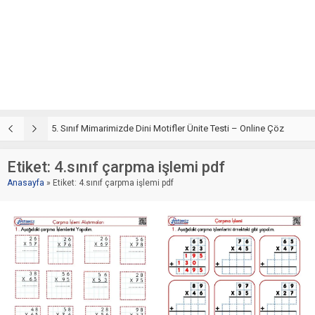
5. Sınıf Din Kültürü ve Ahlak Bilgisi 4. Ünite: Mimarimizde Dini Motifler Çalışmaları
5. Sınıf Mimarimizde Dini Motifler Ünite Testi – Online Çöz
5
Etiket:
4.sınıf çarpma işlemi pdf
Anasayfa
»
Etiket: 4.sınıf çarpma işlemi pdf