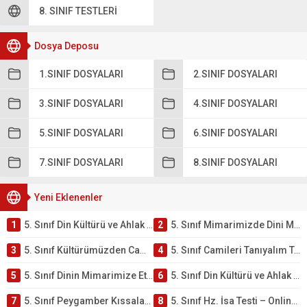
8. SINIF TESTLERI
Dosya Deposu
1.SINIF DOSYALARI
2.SINIF DOSYALARI
3.SINIF DOSYALARI
4.SINIF DOSYALARI
5.SINIF DOSYALARI
6.SINIF DOSYALARI
7.SINIF DOSYALARI
8.SINIF DOSYALARI
Yeni Eklenenler
1
5. Sınıf Din Kültürü ve Ahlak Bilgisi 4. Ünite: Mimarimizde Dini Motifler Çalışmaları
2
5. Sınıf Mimarimizde Dini Motifler Ünite Testi – Online Çöz
3
5. Sınıf Kültürümüzden Cami Örnekleri Testi – Online Çöz
4
5. Sınıf Camileri Tanıyalım Testi – Online Çöz
5
5. Sınıf Dinin Mimarimize Etkisi Testi – Online Çöz
6
5. Sınıf Din Kültürü ve Ahlak Bilgisi 4. Ünite: Peygamber Kıssaları Çalışmaları
7
5. Sınıf Peygamber Kıssaları Ünite Testi – Online Çöz
8
5. Sınıf Hz. İsa Testi – Online Çöz