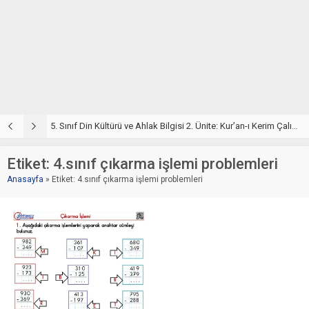
5. Sınıf Din Kültürü ve Ahlak Bilgisi 2. Ünite: Kur’an-ı Kerim Çalışmaları
5. Sınıf Kur’an-ı Kerim ve Temel Özellikleri Testi – Online Çöz
5
Etiket:
4.sınıf çıkarma işlemi problemleri
Anasayfa
»
Etiket: 4.sınıf çıkarma işlemi problemleri