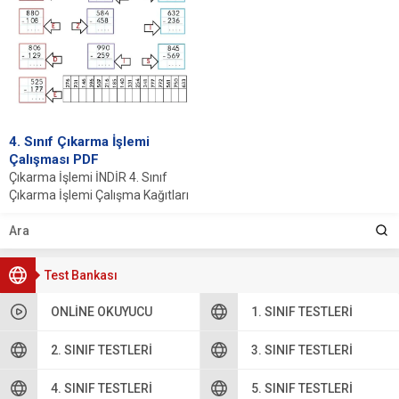
4. Sınıf Çıkarma İşlemi
Çalışması PDF
Çıkarma İşlemi İNDİR 4. Sınıf
Çıkarma İşlemi Çalışma Kağıtları
Çıkarma işlemi, öğrencilerin
matematiksel becerilerini
geliştirmede...
Test Bankası
ONLINE OKUYUCU
1. SINIF TESTLERI
2. SINIF TESTLERI
3. SINIF TESTLERI
4. SINIF TESTLERI
5. SINIF TESTLERI