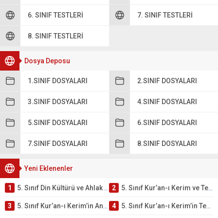
6. SINIF TESTLERI
7. SINIF TESTLERI
8. SINIF TESTLERI
Dosya Deposu
1.SINIF DOSYALARI
2.SINIF DOSYALARI
3.SINIF DOSYALARI
4.SINIF DOSYALARI
5.SINIF DOSYALARI
6.SINIF DOSYALARI
7.SINIF DOSYALARI
8.SINIF DOSYALARI
Yeni Eklenenler
1
5. Sınıf Din Kültürü ve Ahlak Bilgisi 2. Ünite: Kur’an-ı Kerim Çalışmaları
2
5. Sınıf Kur’an-ı Kerim ve Temel Özellikleri Testi – Online Çöz
3
5. Sınıf Kur’an-ı Kerim’in Ana Konuları Testi – Online Çöz
4
5. Sınıf Kur’an-ı Kerim’in Temel Özellikleri ve Önemi Testi – Online Çöz