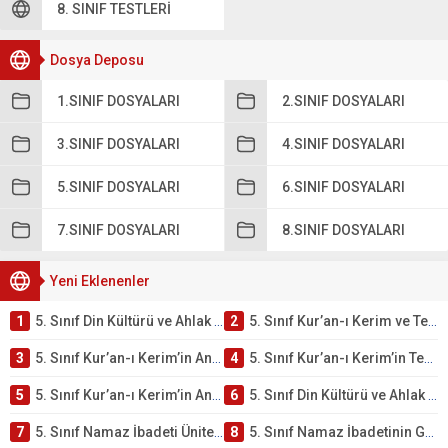
8. SINIF TESTLERI
Dosya Deposu
1.SINIF DOSYALARI
2.SINIF DOSYALARI
3.SINIF DOSYALARI
4.SINIF DOSYALARI
5.SINIF DOSYALARI
6.SINIF DOSYALARI
7.SINIF DOSYALARI
8.SINIF DOSYALARI
Yeni Eklenenler
1
5. Sınıf Din Kültürü ve Ahlak Bilgisi 2. Ünite: Kur’an-ı Kerim Çalışmaları
2
5. Sınıf Kur’an-ı Kerim ve Temel Özellikleri Testi – Online Çöz
3
5. Sınıf Kur’an-ı Kerim’in Ana Konuları Testi – Online Çöz
4
5. Sınıf Kur’an-ı Kerim’in Temel Özellikleri ve Önemi Testi – Online Çöz
5
5. Sınıf Kur’an-ı Kerim’in Anlamı ve Önemi Testi – Online Çöz
6
5. Sınıf Din Kültürü ve Ahlak Bilgisi 2. Ünite: Namaz İbadeti Çalışmaları
7
5. Sınıf Namaz İbadeti Ünite Testi – Online Çöz
8
5. Sınıf Namaz İbadetinin Getirdiği Faydalar Testi