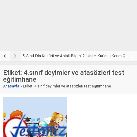
5. Sınıf Din Kültürü ve Ahlak Bilgisi 2. Ünite: Kur’an-ı Kerim Çalışmaları
5. Sınıf Kur’an-ı Kerim ve Temel Özellikleri Testi – Online Çöz
5
Etiket:
4.sınıf deyimler ve atasözleri test
eğitimhane
Anasayfa
»
Etiket: 4.sınıf deyimler ve atasözleri test eğitimhane