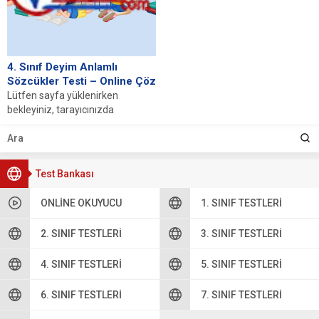
4. Sınıf Deyim Anlamlı
Sözcükler Testi – Online Çöz
Lütfen sayfa yüklenirken
bekleyiniz, tarayıcınızda
javascript desteğinin etkin
olduğundan emin olunuz. Eğer
sayfa yüklenmediyse buraya...
Test Bankası
ONLINE OKUYUCU
1. SINIF TESTLERI
2. SINIF TESTLERI
3. SINIF TESTLERI
4. SINIF TESTLERI
5. SINIF TESTLERI
6. SINIF TESTLERI
7. SINIF TESTLERI