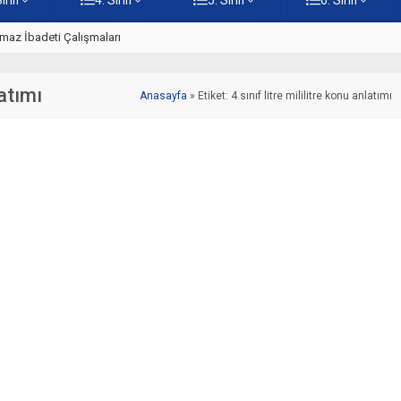
z
5. Sınıf Namaz İbadetinin Geti
latımı
Anasayfa
»
Etiket: 4.sınıf litre mililitre konu anlatımı