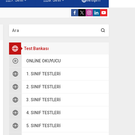
rdiği Faydalar Testi
5. Sınıf Namazı
Test Bankası
ONLINE OKUYUCU
1. SINIF TESTLERI
2. SINIF TESTLERI
3. SINIF TESTLERI
4. SINIF TESTLERI
5. SINIF TESTLERI