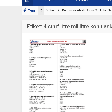
lışmaları
Yeni
5. Sınıf Namaz İbadeti Ünite Testi – Online Çö
Etiket:
4.sınıf litre mililitre konu an