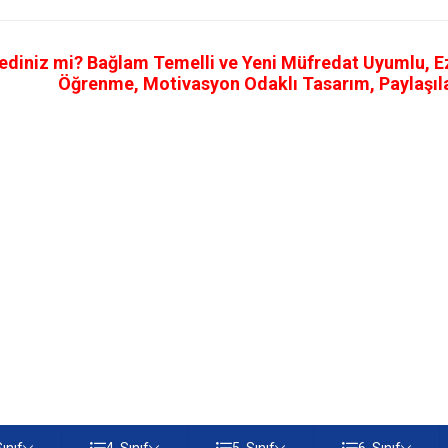
ediniz mi? Bağlam Temelli ve Yeni Müfredat Uyumlu, Ezb
Öğrenme, Motivasyon Odaklı Tasarım, Paylaşılab
Sınıf
4. Sınıf
5. Sınıf
6. Sınıf