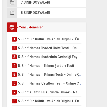
7.SINIF DOSYALARI
8.SINIF DOSYALARI
Yeni Eklenenler
1
5. Sınıf Din Kültürü ve Ahlak Bilgisi 2. Ünite: Namaz İbadeti Çalışmaları
2
5. Sınıf Namaz İbadeti Ünite Testi – Online Çöz
3
5. Sınıf Namaz İbadetinin Getirdiği Faydalar Testi
4
5. Sınıf Namazın Kılınış Şartları Testi
5
5. Sınıf Namazın Kılınışı Testi – Online Çöz
6
5. Sınıf Namaz Çeşitleri Testi – Online Çöz
7
5. Sınıf Allah’ın Huzurunda Olmak – Namaz İbadeti Testi
8
5. Sınıf Din Kültürü ve Ahlak Bilgisi 1. Ünite: Allah İnancı Çalışmaları